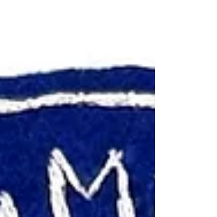
Horse) Playing Coin / WWII USAAF Pilot's
Lucky Charm 「追風之馬」銅製打馬錢（二戰
駐華美國陸軍航空隊幸運符）《Black Water
Museum Collections | 黑水博物館館藏》 1. 基
本資料 文物名稱 ：「追風之馬」銅製打馬錢
（二戰駐華美國陸軍航空隊幸運符） 英文名
稱 ：Bronze "Zhui Feng Zhi Ma" (Chasing-Wind
Horse) Playing Coin / WWII USAAF Pilot's
Lucky Charm 發行年份 ：約宋代至明清時期
（具體鑄造年份不詳） 發行單位 ：民間作坊
鑄造（古代民俗遊戲用具，非官方流通貨幣）
實體規格 ：圓形方孔錢形制，材質為銅合
金；目前附有一條二戰時期美軍兵籍牌（Dog
Tag）專用之黃銅珠鍊（帶有「BEAD
CHAIN」及「BPT CONN」字樣）。 發行數
量 ：無確切文獻統計（為古代民間流行棋牌
遊戲之消耗性用具，存世量視版