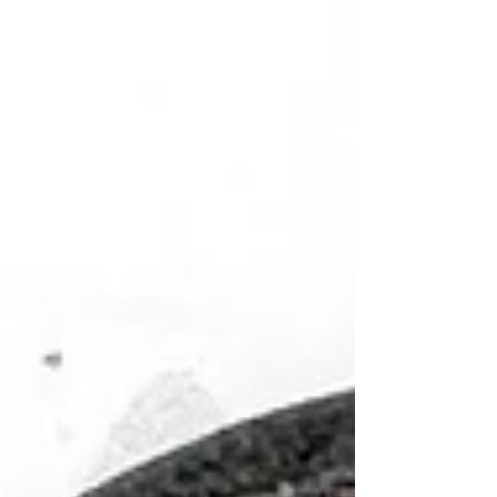
過 1000 樣珍貴文物。書中詳盡展示了大家所
熟知的飛虎隊徽、「血幅」（Blood Chit）、
隊員紀念錦旗、飛行夾克。 此外，也收錄了
標示有「Paul J. Greene c/o CAMC