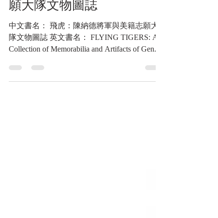
飛虎：陳納德將軍與美籍志
願大隊文物圖誌
中文書名： 飛虎：陳納德將軍與美籍志願大
隊文物圖誌 英文書名： FLYING TIGERS: A
Collection of Memorabilia and Artifacts of Gen.
Chennault and the AVG 作者： 彭斯民 出版單
位： 河洛藝文事業有限公司 發行單位： 雅圖
創意設計有限公司 出版日期： 民國110年
(2021)8月（初版一刷） 語言： 正體中文
ISBN： 978-986-06876-0-6 規格： 432頁 / 21 x
28 公分 / 精裝 出版地： 桃園市 內容簡介:
《飛虎：陳納德將軍與美籍志願大隊文物圖
誌》是一部極具歷史重量與文物考證價值的軍
事圖錄。 本書以實體文物驗證學術史觀，從
科普與史學角度，為飛虎隊（中華民國空軍美
籍志願大隊，AVG）的研究立下全新里程
碑。 全書史無前例地收錄了 1050 張照片、超