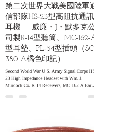
7天前
讀畢需時 7 分鐘
通信類收藏品
第二次世界大戰美國陸軍通
信部隊HS-23型高阻抗通訊
耳機——威廉・J・默多克公
司製R-14型聽筒、MC-162-A
型耳墊、PL-54型插頭（SC
380 A橘色印記）
Second World War U.S. Army Signal Corps HS-
23 High-Impedance Headset with Wm. J.
Murdock Co. R-14 Receivers, MC-162-A Ear
Cushions, PL-54 Plug, and Orange “SC 380 A”
Mark 第二次世界大戰美國陸軍通信部隊HS-23