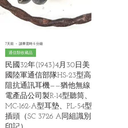
7天前
讀畢需時 6 分鐘
通信類收藏品
民國32年(1943)4月30日美
國陸軍通信部隊HS-23型高
阻抗通訊耳機——猶他無線
電產品公司製R-14型聽筒、
MC-162-A型耳墊、PL-54型