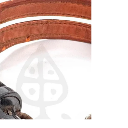
型高阻抗通訊耳機——威廉・J・默多克公司
製R-14型聽筒、MC-162-A型耳墊、PL-54型插
頭（SC 380 A橘色印記）《Black Water
Museum Collections | 黑水博物館館藏》 1. 基
本資料 文物名稱：第二次世界大戰美國陸軍
通信部隊HS-23型高阻抗通訊耳機——威廉・
J・默多克公司製R-14型聽筒、MC-162-A型耳
墊、PL-54型插頭（SC 380 A橘色印記） 英文
名稱：Second World War U.S. Army Signal
Corps HS-23 High-Impedance Headset with Wm.
J.