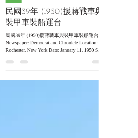
2025年10月18日
讀畢需時 4 分鐘
網誌
民國39年 (1950)援蔣戰車與
裝甲車裝船運台
民國39年 (1950)援蔣戰車與裝甲車裝船運台
Newspaper: Democrat and Chronicle Location:
Rochester, New York Date: January 11, 1950 Ship
Loads Tanks, Cars For Shipment to Chiang
Philadelphia — (AP) — Nearly 300 U. S. Army
tanks and armored cars were being loaded
yesterday aboard a Turkish freighter here for
shipment to the Chinese Nationalists at Formosa.
The equipment was sold from "excess immediate
U. S. needs" in storage at the Lima, Ohio,
Ordnance Depot. In Washington, the Chinese
Embassy