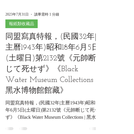
2023年7月31日
讀畢需時 1 分鐘
報紙類收藏品
同盟寫真特報，(民國32年|
主曆1943年)昭和18年6月5日
(土曜日)第2132號《元帥断
じて死せず》《Black
Water Museum Collections |
黑水博物館館藏》
同盟寫真特報，(民國32年|主曆1943年)昭和18
年6月5日(土曜日)第2132號《元帥断じて死せ