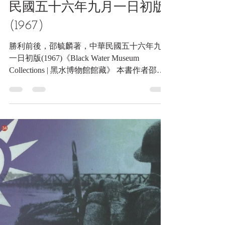
2022年10月10日
讀畢需時 46 分鐘
文獻類收藏品
勝利前後，邵毓麟著，中華
民國五十六年九月一日初版
(1967)
勝利前後，邵毓麟著，中華民國五十六年九月
一日初版(1967)《Black Water Museum
Collections | 黑水博物館館藏》 本書作者邵毓
麟先生,浙江鄞縣人。清宣統元年(一九〇九)
生。日本九州帝國大學經濟學學士、東京帝國
大學大學院研究。曾任四川大學教授...