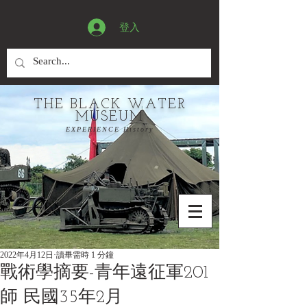
登入
THE BLACK WATER
MUSEUM
EXPERIENCE History
2022年4月12日
讀畢需時 1 分鐘
戰術學摘要-青年遠征軍201
師 民國35年2月