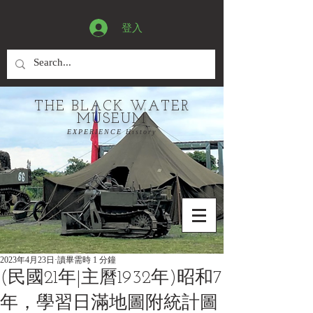
登入
THE BLACK WATER
MUSEUM
EXPERIENCE History
2023年4月23日
讀畢需時 1 分鐘
(民國21年|主曆1932年)昭和7
年，學習日滿地圖附統計圖