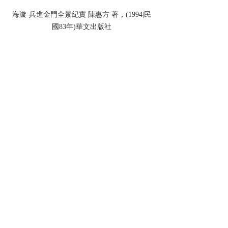
海漩-兵進金門全景紀實 陳惠方 著，(1994|民
國83年)華文出版社