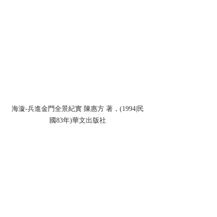
海漩-兵進金門全景紀實 陳惠方 著，(1994|民
國83年)華文出版社