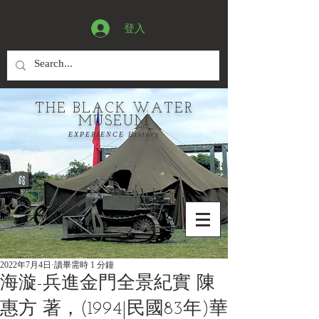
登入
THE BLACK WATER
MUSEUM
EXPERIENCE History
2022年7月4日
讀畢需時 1 分鐘
海漩-兵進金門全景紀實 陳
惠方 著，(1994|民國83年)華