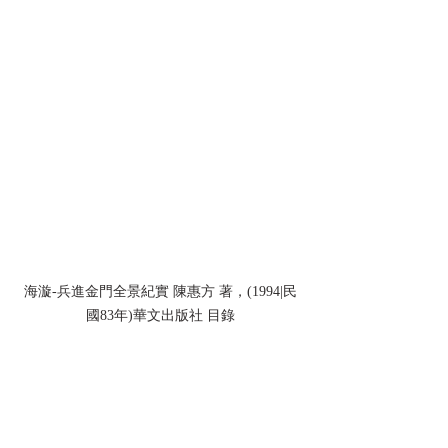
海漩-兵進金門全景紀實 陳惠方 著，(1994|民
國83年)華文出版社 目錄