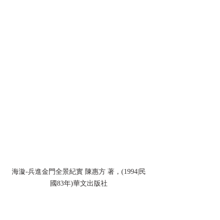
海漩-兵進金門全景紀實 陳惠方 著，(1994|民
國83年)華文出版社