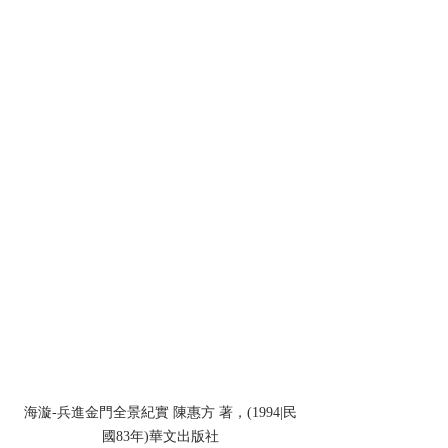
海漩-兵進金門全景紀實 陳惠方 著，(1994|民
國83年)華文出版社