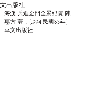
文出版社
海漩-兵進金門全景紀實 陳
惠方 著，(1994|民國83年)
華文出版社