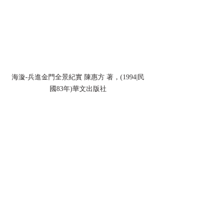
海漩-兵進金門全景紀實 陳惠方 著，(1994|民
國83年)華文出版社