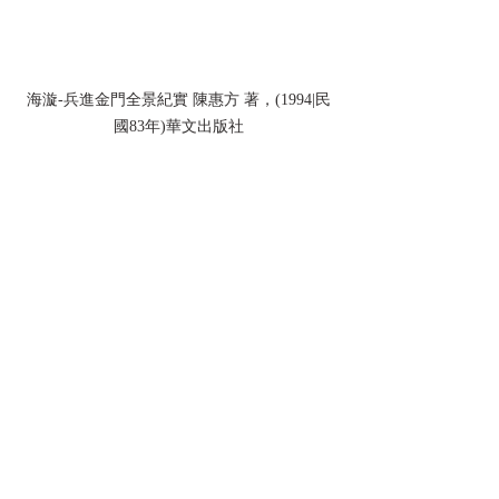
海漩-兵進金門全景紀實 陳惠方 著，(1994|民
國83年)華文出版社