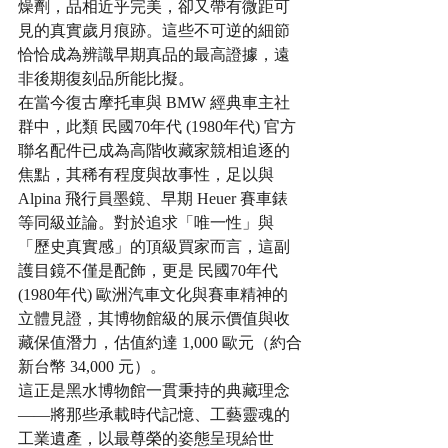
燥劑，品相近乎完美，卻又帶有微距可
見的真實歲月痕跡。這些不可逆的細節
恰恰成為辨識早期真品的最高證據，遠
非後期復刻品所能比擬。
在當今復古摩托車與 BMW 經典車主社
群中，此類 民國70年代 (1980年代) 官方
聯名配件已成為高階收藏家競相追逐的
焦點，其稀有程度與故事性，足以與 
Alpina 飛行員墨鏡、早期 Heuer 賽車錶
等同級並論。對於追求「唯一性」與
「歷史真實感」的頂級買家而言，這副
護目鏡不僅是配飾，更是 民國70年代 
(1980年代) 歐洲汽車文化與賽車精神的
立體見證，其博物館級的展示價值與收
藏保值潛力，估值約達 1,000 歐元（約合
新台幣 34,000 元）。
這正是黑水博物館一貫秉持的典藏理念
——將那些承載時代記憶、工藝靈魂的
工業遺產，以最尊榮的姿態呈現給世