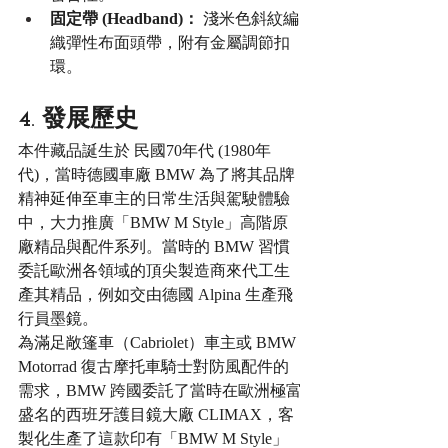
固定帶 (Headband)：
 淺米色斜紋編
織彈性布面頭帶，附有金屬調節扣
環。
4. 發展歷史
本件藏品誕生於 民國70年代 (1980年
代)，當時德國車廠 BMW 為了將其品牌
精神延伸至車主的日常生活與駕駛體驗
中，大力推廣「BMW M Style」高階原
廠精品與配件系列。當時的 BMW 習慣
委託歐洲各領域的頂尖製造商來代工生
產其精品，例如交由德國 Alpina 生產飛
行員墨鏡。
為滿足敞篷車（Cabriolet）車主或 BMW 
Motorrad 復古摩托車騎士對防風配件的
需求，BMW 跨國委託了當時在歐洲極富
盛名的西班牙護目鏡大廠 CLIMAX，客
製化生產了這款印有「BMW M Style」