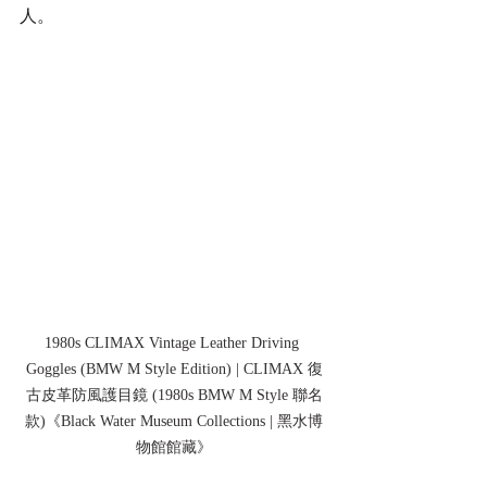
人。
1980s CLIMAX Vintage Leather Driving 
Goggles (BMW M Style Edition) | CLIMAX 復
古皮革防風護目鏡 (1980s BMW M Style 聯名
款)
《Black Water Museum Collections | 黑水博
物館館藏》