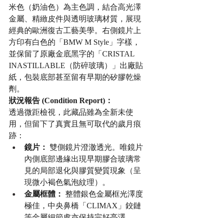
米色（奶油色）為主色調，結合高光澤
金屬、精緻皮件與透明玻璃材質，展現
經典的歐洲復古工藝美學。右側鏡片上
方印有白色的「BMW M Style」字樣，
並保留了原廠金底黑字的「CRISTAL 
INASTILLABLE（防碎玻璃）」出廠貼
紙，包裝底部甚至留有早期的矽膠乾燥
劑。
狀況報告 (Condition Report)：
透過微距檢視，此藏品雖為全新未使
用，但留下了真實且無可取代的歲月痕
跡：
鏡片：
 雙側鏡片澄澈透光。唯鏡片
內側底部邊緣出現早期膠合玻璃常
見的局部退化與膠質變質現象（呈
現微小褐色氣泡紋理）。
金屬框體：
 整體銀色金屬框光澤度
極佳，中央鼻橋「CLIMAX」鉸鏈
等金屬細節處亦保持完好亮澤。