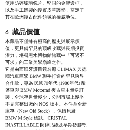
使用防碎玻璃鏡片、堅固的金屬邊框，
以及手工縫製的厚實皮革護墊，奠定了
其在歐洲復古配件領域的權威地位。
6. 藏品價值
本藏品不僅擁有極高的歷史與展示價
值，更具備罕見的頂級收藏與長期投資
潛力，堪稱黑水博物館館藏中「可遇不
可求」的工業美學巔峰之作。
它是由西班牙護目鏡名廠 CLIMAX 與德
國汽車巨擘 BMW 聯手打造的罕見跨界
合作款，專為 民國70年代 (1980年代) 敞
篷車與 BMW Motorrad 復古車主量身訂
製，全球存世量極少，公開市場上幾乎
不見完整出廠的 NOS 版本。本件為全新
庫存（New Old Stock），保留原廠 
BMW M Style 標誌、CRISTAL 
INASTILLABLE 防碎貼紙及早期矽膠乾