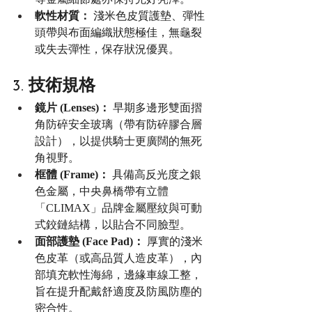
軟性材質：
 淺米色皮質護墊、彈性
頭帶與布面編織狀態極佳，無龜裂
或失去彈性，保存狀況優異。
3. 技術規格
鏡片 (Lenses)：
 早期多邊形雙面摺
角防碎安全玻璃（帶有防碎膠合層
設計），以提供騎士更廣闊的無死
角視野。
框體 (Frame)：
 具備高反光度之銀
色金屬，中央鼻橋帶有立體
「CLIMAX」品牌金屬壓紋與可動
式鉸鏈結構，以貼合不同臉型。
面部護墊 (Face Pad)：
 厚實的淺米
色皮革（或高品質人造皮革），內
部填充軟性海綿，邊緣車線工整，
旨在提升配戴舒適度及防風防塵的
密合性。