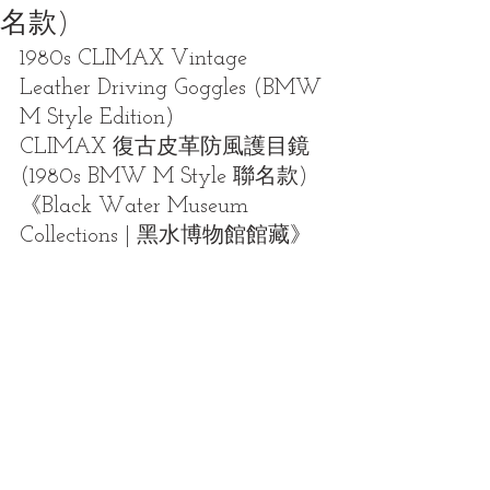
名款)
1980s CLIMAX Vintage 
Leather Driving Goggles (BMW 
M Style Edition)
CLIMAX 復古皮革防風護目鏡 
(1980s BMW M Style 聯名款)
《Black Water Museum 
Collections | 黑水博物館館藏》