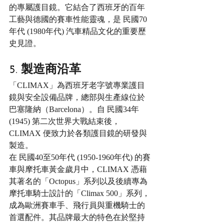
的專屬護目鏡。它結合了西班牙的百年
工藝與德國的賽車性能靈魂，是 民國70
年代 (1980年代) 汽車精品文化的重要歷
史見證。
5. 製造商沿革
「CLIMAX」為西班牙老字號專業護目
鏡與安全設備品牌，總部與生產線位於
巴塞隆納（Barcelona）。自 民國34年 
(1945) 第二次世界大戰結束後，
CLIMAX 便致力於各類護目鏡的研發與
製造。
在 民國40至50年代 (1950-1960年代) 的賽
車與摩托車黃金歲月中，CLIMAX 憑藉
其著名的「Octopus」系列以及後續專為
摩托車騎士設計的「Climax 500」系列，
成為歐洲賽車手、飛行員與重機騎士的
首選配件。其品牌最大的特色在於堅持