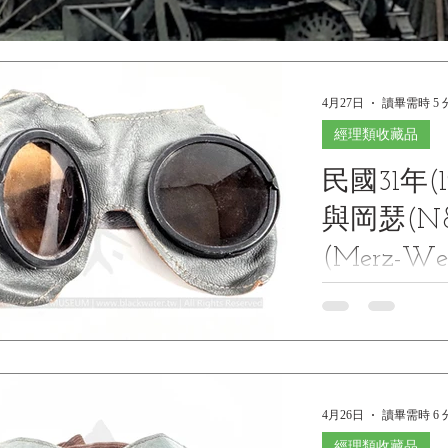
4月27日
讀畢需時 5 
經理類收藏品
民國31年(
與岡瑟(N&
(Merz-W
(Ultras
1942 German Nitsch
Goggles Set 民
(N&G) / 梅茲工廠 
(Ultrasin) 防護風
Collections 
4月26日
讀畢需時 6 
名稱： 民國31年(1
梅茲工廠 (Merz-We
經理類收藏品