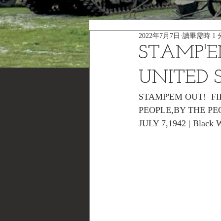
2022年7月7日
讀畢需時 1 
STAMP'E
UNITED 
STAMP'EM OUT!  FI
PEOPLE,BY THE PEO
JULY 7,1942 | Black 