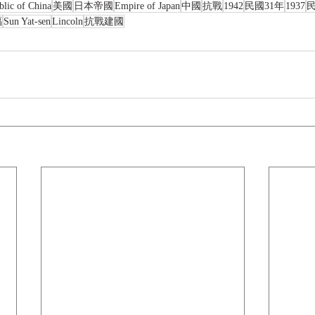
blic of China
美國
日本帝國
Empire of Japan
中國
抗戰
1942
民國31年
1937
民
福
Sun Yat-sen
Lincoln
抗戰建國