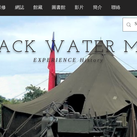
保修
網誌
館藏
圖書館
影片
簡介
聯絡
LACK WATER 
EXPERIENCE History