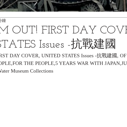
分鐘
M OUT! FIRST DAY COV
STATES Issues -抗戰建國
RST DAY COVER, UNITED STATES Issues -抗戰建國, OF
PLE,FOR THE PEOPLE,5 YEARS WAR WITH JAPAN,JUL
Water Museum Collections