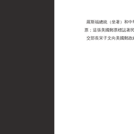
羅斯福總統（坐著）和中華民
票；這張美國郵票標誌著民
交部長宋子文向美國郵政總局