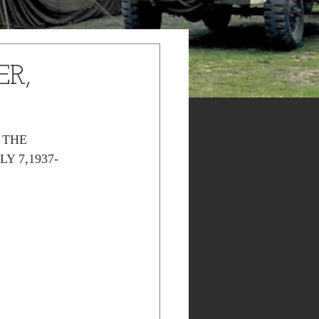
ER,
 THE 
Y 7,1937-