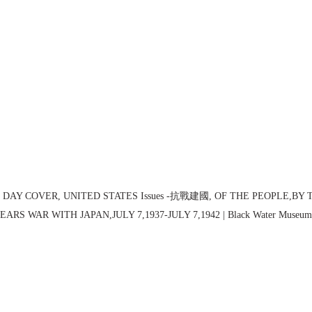
T DAY COVER, UNITED STATES Issues -抗戰建國, OF THE PEOPLE,BY 
ARS WAR WITH JAPAN,JULY 7,1937-JULY 7,1942 | Black Water Museum C