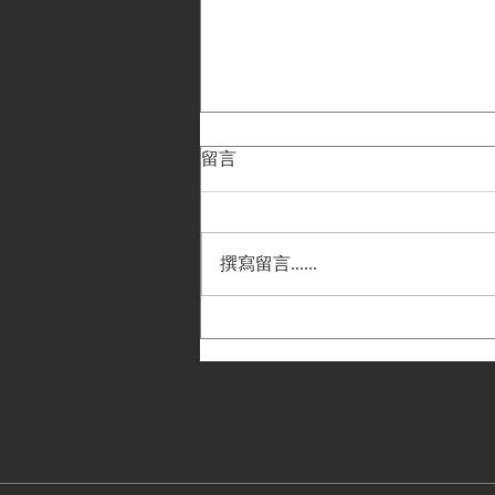
留言
撰寫留言......
民國30年代(1940s) MWM公
司「給裕仁的包裹：指定寄往
東京」宣傳明信片
（AV209） —— 菲利普·A·鮑
威爾 (Philip A. Powell) 遺物