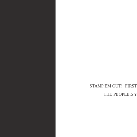
STAMP'EM OUT!  FIRS
THE PEOPLE,5 YE