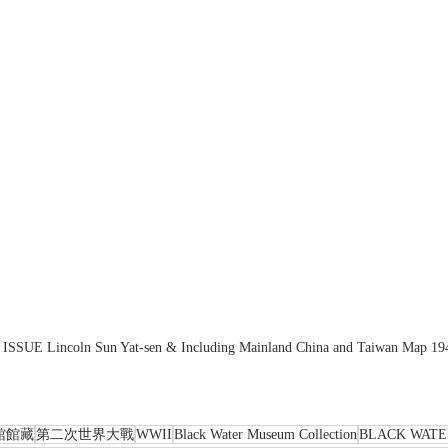
UE Lincoln Sun Yat-sen & Including Mainland China and Taiwan Map 194
館館藏
第二次世界大戰
WWII
Black Water Museum Collection
BLACK WAT