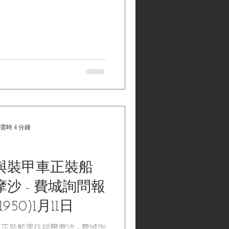
需時 4 分鐘
與裝甲車正裝船
沙 - 費城詢問報
950)1月11日
正裝船運往福爾摩沙 - 費城詢