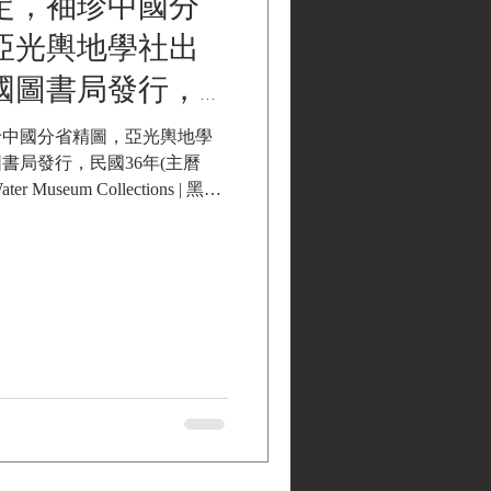
定，袖珍中國分
亞光輿地學社出
國圖書局發行，
主曆1947年)
珍中國分省精圖，亞光輿地學
書局發行，民國36年(主曆
ater Museum
ter Museum Collections | 黑水
ons | 黑水博物館館