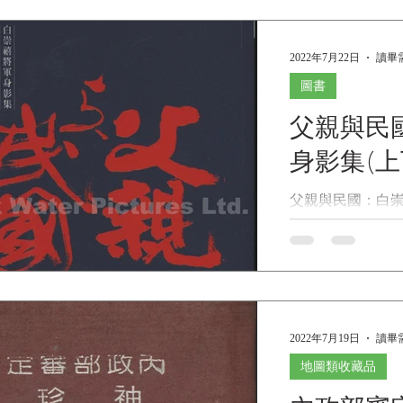
Reischau
1947 U.S. ARM
OF FAR EASTERN
2022年7月22日
讀畢需
Edwin O. Reisc
《遠東(中、韓、日
圖書
O. Reischauer) 
Collections 
父親與民
名稱：民國36年(1
身影集(上
韓、日)歷史年表》 
ARMY CHRONOL
父親與民國：白崇
EASTERN HISTORY
白先勇 出版社：
Reischauer 發
2012/04/30 語
者：埃德溫·奧德法瑟·
16 x 23 x 3.28
Reischauer
地：台灣 內容簡介.
橋 (Cambridge
(Harvard-Yench
2022年7月19日
讀畢需
出版社
地圖類收藏品