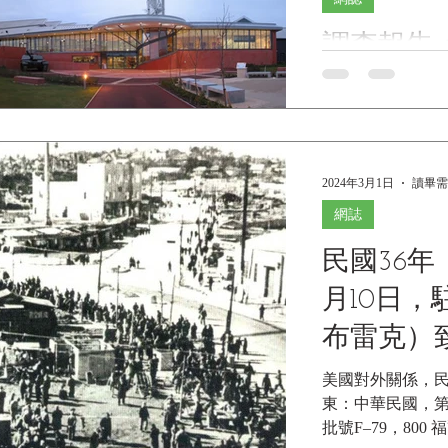
文名稱：British Army
調查報告
Pattern, Heavy Duty
Aid Box, 19
車博物館
M5589；車架右側鋼
標牌ERDE 358／
流數分析
年(1947)，依
（The BSA & Mil
作者：黑水博物館
2024年3月1日
讀畢需時
料.
頓戰車博物館的觀
述 博文頓 戰車
網誌
（Dorset）的 博
民國36年（
大的戰車與裝甲車
輛來自26個國家
月10日
（Ti...
布雷克）
使（司徒
美國對外關係，民國
東：中華民國，第
批號F–79，800 福爾摩沙 駐臺北領事（拉夫布