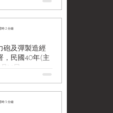
45. January 1947 to December
reau of the CPC Central
 東北日報 〉中華民國34年11月1日
1月至37年12月(缺36年7
時 2 分鐘
1月、8月、11月)， 中共中央東
 Museum Collections | 黑水博
EI RHBAO〉newspaper,
力砲及彈製造經
 November 1, 1945. January 1947
Northeast Bureau of the CPC
，民國40年(主
ittee 〈東北日報〉中華民國34年11
36年1月至37年12月(缺36
5月14日
7年1月、8月、11月)，中共中央
er
製造經過，兵工署，民國40
5月14日，國史館典藏號：002-
6-001 無座力砲簡史 一、 無座力砲
開始試驗 二、最初造成 7.5公分
時 5 分鐘
5公分L.G.40式二種配屬於空降部