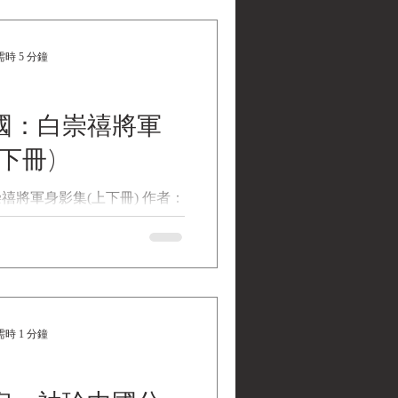
er) 編撰
Y CHRONOLOGICAL CHART
 HISTORY Compiled by
時 5 分鐘
hauer 民國36年(1947) 美國陸軍
)歷史年表》賴肖爾 (Edwin
編撰《Black Water Museum
| 黑水博物館館藏》 1. 基本資料 文物
國：白崇禧將軍
947) 美國陸軍《遠東(中、
下冊)
英文名稱：1947 U.S.
OGICAL CHART OF FAR
禧將軍身影集(上下冊) 作者：
 Compiled by Edwin O.
時報出版 出版日期：
行日期：民國36年(1947) 文物作
言：正體中文 規格：平裝 / 656頁 /
賴肖爾 (Edwin O.
 cm / 普通級 / 單色印刷 / 初版 出版
) 編撰 發行地點：美國麻薩諸塞州劍
..
, Mass.) 發行單位：哈佛燕京學社
ing Institute) 版權所有，哈佛大學
時 1 分鐘