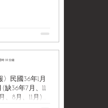
民國大使（司徒雷登）輿情報
時 10 分鐘
〉民國36年1月
月(缺36年7月、11
月、8月、11月)，
東北局發行
newspaper, first published