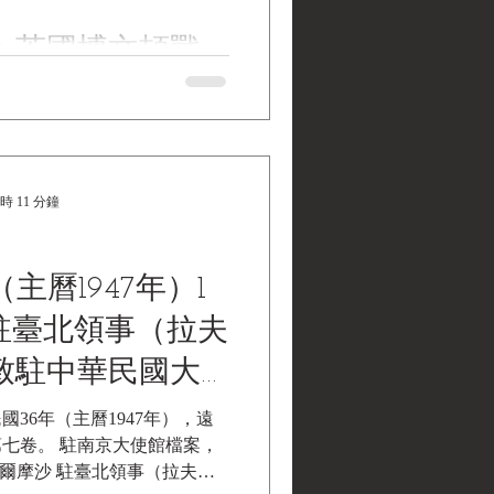
 Mercury “Bicycle, Trade
：英國博文頓戰
” Medic’s Roadster with First
47 文物序號：車架左側鋼印
的觀光效應及人
印6/VEH/172 45；上管資產
W.A. 29351 製造年份：民國36
英國BSA暨軍用自行車博物館
itary Bicycle Museum）登錄資
籌備處 調查報告：英國博文
 11 分鐘
光效應及人流數分析 背景概
博物館位於英國多塞特郡
文頓 （Bovington），是全球最
主曆1947年）1
輛收藏機構之一，擁有近300
的戰車，包括珍貴的虎式戰車
，駐臺北領事（拉夫
致駐中華民國大
雷登）輿情報告
36年（主曆1947年），遠
七卷。 駐南京大使館檔案，