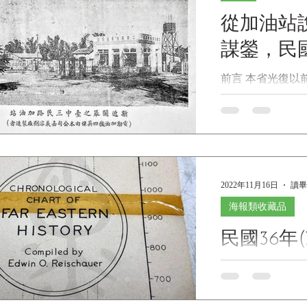
從加油站
謀鎣，民國4
前言 本省光復以
賣株式會社等經辦
手搖加油機或用油
模加油站及自動
逐漸增加 ,目前其
二倍有餘(註：以
台灣設立的...
2022年11月16日
讀畢
海報類收藏品
民國36年(
《遠東(
表》賴肖爾 (