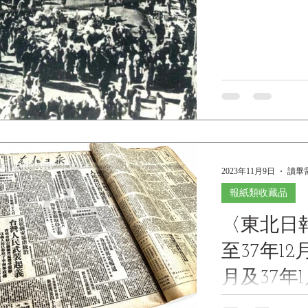
雷克）致駐中華
告 編號：36。 ...
2023年11月9日
讀畢需
報紙類收藏品
〈東北日報
至37年12
月及37年1
中共中央
〈DUNGBEI RHBAO〉