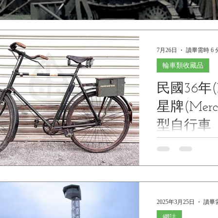
7月26日
讀畢需時 6 
輪車類收藏品
民國36年(
星牌(Mer
型自行車
British Army Mercur
Heavy Duty” Medic’
1947 民國36年(1
護勤務重型自行車（附
Museum Collec
2025年3月25日
讀畢需
資料 文物名稱：民
(Mercury)醫
網誌