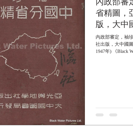
內政部審
省精圖，
版，大中
民國36年(
內政部審定，袖
社出版，大中國圖
《Black W
1947年) 《Black Wa
Collecti
博物館館藏》
藏》