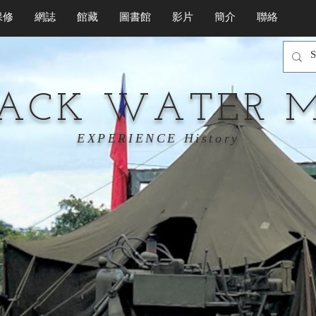
保修
網誌
館藏
圖書館
影片
簡介
聯絡
LACK WATER 
EXPERIENCE History