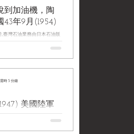
說到加油機，陶
3年9月(1954)
前,臺灣石油業務由日本石油販
。其時車輛較少,加油時使用
桶傾倒,足以應付,故並無大規
加油機之設立。近年本省車輛
總數已爲民國卅六年(1947)之
此推估，民國36年中國石油在
需時 5 分鐘
1947) 美國陸軍
中、韓、日)歷史年
Edwin O.