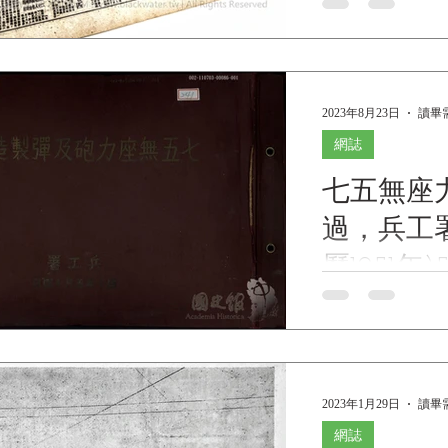
on November 1, 19
1948, Northeast Bu
Committee 〈
創刊，中華民國36年
2023年8月23日
讀畢需
月、11月及37年
北局 《Black Water
網誌
物館館藏》 〈DUNGB
七五無座
first published on
to December 1948, 
過，兵工署
Central Comm
月1日創刊，中華民國
曆1951年)
年7月、11月及3
東北局《Black Wat
七五無座力砲及彈
年(主曆1951年)
110703-0008
係德人於1937年
2023年1月29日
讀畢需
L.G.40式及10.
隊第一...
網誌