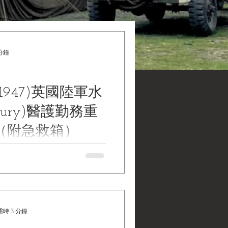
分鐘
1947)英國陸軍水
cury)醫護勤務重
（附急救箱）
y “Bicycle, Trade Pattern,
s Roadster with First Aid Box,
947)英國陸軍水星牌(Mercury)醫
急救箱）《Black Water
tions | 黑水博物館館藏》 1. 基本
時 3 分鐘
國36年(1947)英國陸軍水星牌
護勤務重型自行車（附急救箱） 英