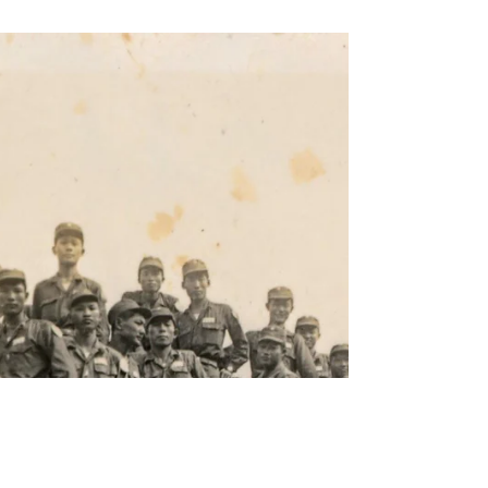
陸軍裝甲兵學校裝甲士官班第一期通訊錄，中
華民國45年(1956)，金門戰役英雄 熊震球 先
生遺物，熊淳淳女士捐贈《Black Water
Museum Collections | 黑水博物館館藏》 金仲
原 陸軍裝甲兵學校裝甲士官班第一期畢業同
學通訊錄-學號001，熊震球
https://www.blackwater.tw/14h29b