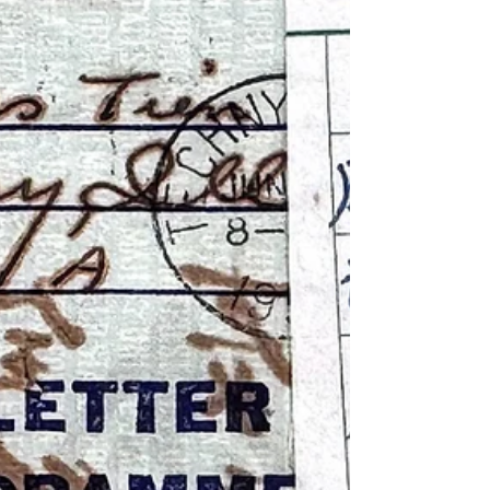
國45年(1956)沃爾拉斯製水壺杯《Black Water
Museum Collections | 黑水博物館館藏》 1. 基
本資料 文物名稱：民國33年(1944)美國陸軍
M1910系統不鏽鋼軍用水壺組——附民國40年
(1951)科萊特製水壺套及民國45年(1956)沃爾
拉斯製水壺杯 英文名稱：U.S. Army M1910-
System Stainless-Steel Canteen Set, 1944, with a
1951 Collette Canteen Cover and a 1956 Vollrath
Canteen Cup 製造年份：水壺民國33年
(1944)；水壺套民國40