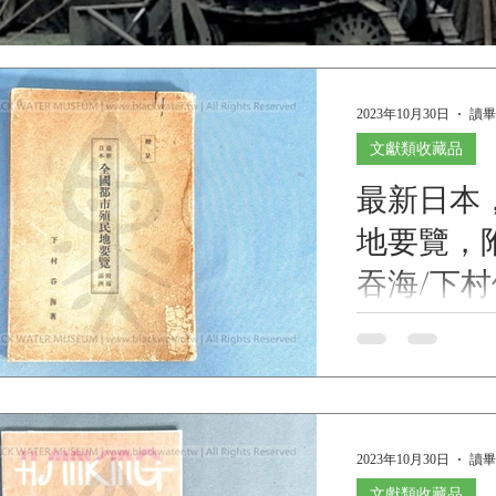
2023年10月30日
讀畢
文獻類收藏品
最新日本
地要覽，
吞海/下村
年|1934年
最新日本，全國
Water Mus
下村吞海/下村伊六 
年《Black Water M
黑水博物
館館藏》
2023年10月30日
讀畢
文獻類收藏品