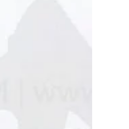
約 1941–1944 年（二戰期間） 來源地： 芬蘭
（二戰德國軍援物資） 適用裝備： 德國 37型
150公分防空探照燈 (Flakscheinwerfer 37) 【文
物描述】 本藏品為二戰時期德國 150公分防空
探照燈之重要消耗性