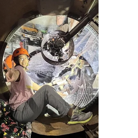
涵，是一種底蘊，沒辦法偽裝 前言 1. 文中括
號內的第一個數字是指插圖的編號，斜線後的
數字是指有關插圖上的零件編號。 2. "右、
左、前、後 "應理解為在0度的高度上看探照
燈