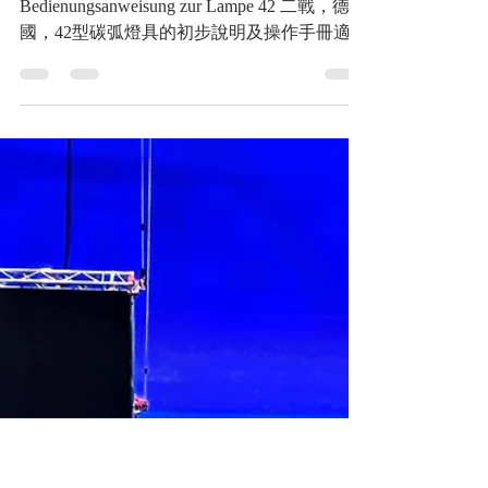
於37型、42a及42型150公分
防空探照燈(黑水博物館正
體中文版)
WWII, Vorläufige Beschreibung und
Bedienungsanweisung zur Lampe 42 二戰，德
國，42型碳弧燈具的初步說明及操作手冊適用
於37型、42a及42型150公分防空探照燈(黑水
博物館正體中文版)...