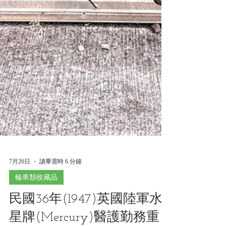
7月26日
讀畢需時 6 分鐘
輪車類收藏品
民國36年(1947)英國陸軍水