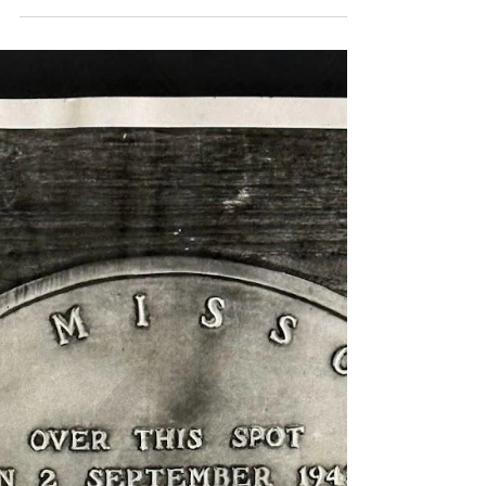
1945, By the men... for the men in the service 日
本投降與占領，YANK...