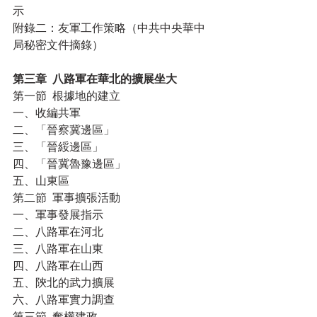
示
附錄二：友軍工作策略（中共中央華中
局秘密文件摘錄）
第三章  八路軍在華北的擴展坐大
第一節  根據地的建立
一、收編共軍
二、「晉察冀邊區」
三、「晉綏邊區」
四、「晉冀魯豫邊區」
五、山東區
第二節  軍事擴張活動
一、軍事發展指示
二、八路軍在河北
三、八路軍在山東
四、八路軍在山西
五、陝北的武力擴展
六、八路軍實力調查
第三節  奪權建政