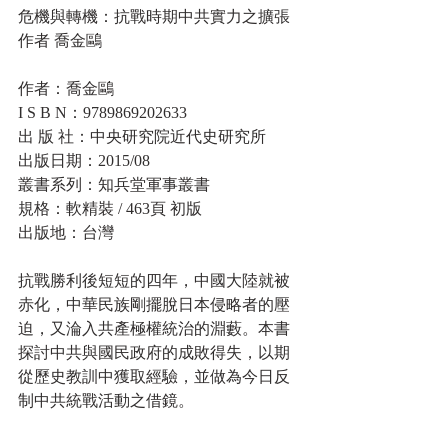
危機與轉機：抗戰時期中共實力之擴張 
作者 喬金鷗
作者：喬金鷗
I S B N：9789869202633
出 版 社：中央研究院近代史研究所
出版日期：2015/08
叢書系列：知兵堂軍事叢書
規格：軟精裝 / 463頁 初版
出版地：台灣
抗戰勝利後短短的四年，中國大陸就被
赤化，中華民族剛擺脫日本侵略者的壓
迫，又淪入共產極權統治的淵藪。本書
探討中共與國民政府的成敗得失，以期
從歷史教訓中獲取經驗，並做為今日反
制中共統戰活動之借鏡。