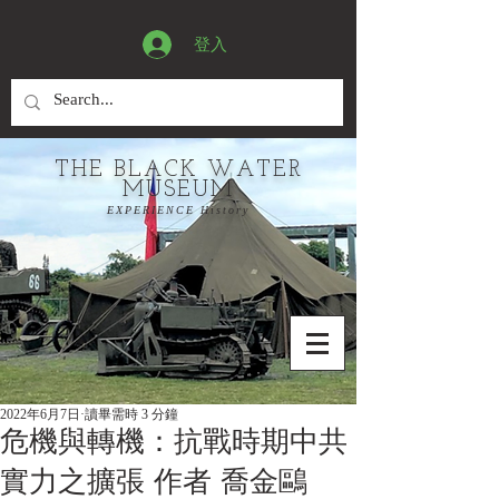
登入
THE BLACK WATER
MUSEUM
EXPERIENCE History
2022年6月7日
讀畢需時 3 分鐘
危機與轉機：抗戰時期中共
實力之擴張 作者 喬金鷗