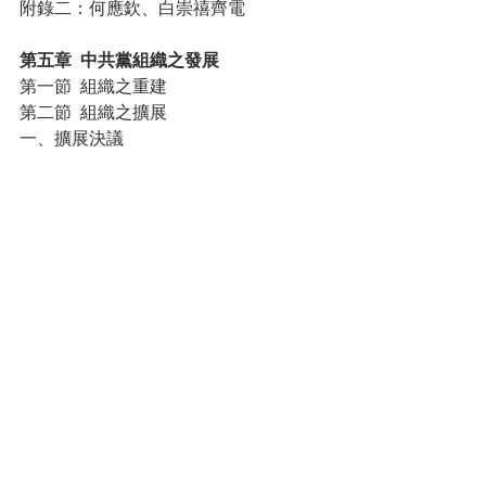
附錄二：何應欽、白崇禧齊電
第五章  中共黨組織之發展
第一節  組織之重建
第二節  組織之擴展
一、擴展決議
二、擴展活動
三、「黨建」概況
第三節  組織路線的改變
一、鞏固黨的決定
二、整風運動
第四節  「毛澤東黨」之建立
一、黨史之決議
二、七次大會開會
三、「毛澤東思想」的提出
四、「毛澤東黨」的建立
附錄一：中共中央關於大量發展黨員的
決定
附錄二：毛澤東致委員長親筆書內容