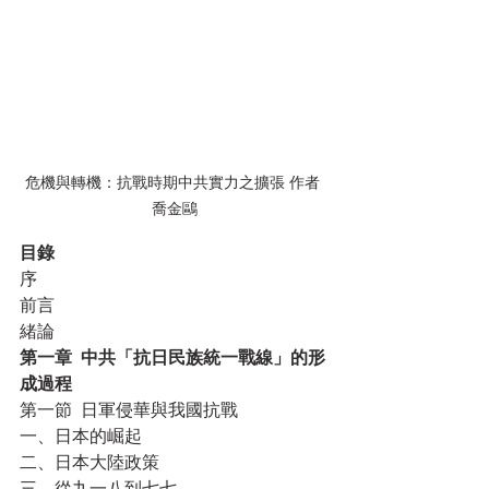
危機與轉機：抗戰時期中共實力之擴張 作者 
喬金鷗
目錄
序
前言
緒論
第一章  中共「抗日民族統一戰線」的形
成過程
第一節  日軍侵華與我國抗戰
一、日本的崛起
二、日本大陸政策
三、從九一八到七七