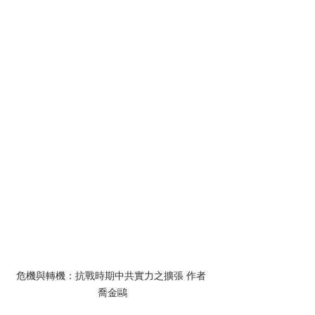
危機與轉機：抗戰時期中共實力之擴張 作者 
喬金鷗