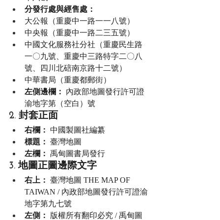
分發行處與經售處：
大公報（重慶中一路一一八號）
中央報（重慶中一路二三五號）
中國文化服務社分社（重慶民生路
一〇九號、重慶中三路特字二〇八
號、四川北碚南京路十二號）
中華書局（重慶都郵街）
左側邊欄：
 內政部地圖發行許可證
渝地字第（空白）號
2. 封套正面
右欄：
 中國製圖社編纂
標題：
 臺灣地圖
左欄：
 禹甸圖書局發行
3. 地圖正圖邊際文字
右上：
 臺灣地圖 THE MAP OF 
TAIWAN / 內政部地圖發行許可證渝
地字第九七號
左側：
 版權所有翻印必究 / 禹甸圖