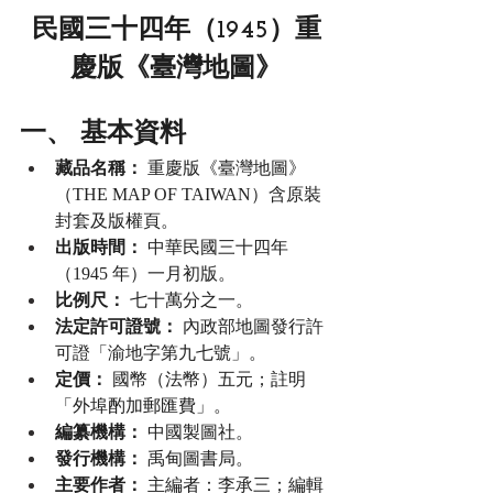
民國三十四年（1945）重
慶版《臺灣地圖》
一、 基本資料
藏品名稱：
 重慶版《臺灣地圖》
（THE MAP OF TAIWAN）含原裝
封套及版權頁。
出版時間：
 中華民國三十四年
（1945 年）一月初版。
比例尺：
 七十萬分之一。
法定許可證號：
 內政部地圖發行許
可證「渝地字第九七號」。
定價：
 國幣（法幣）五元；註明
「外埠酌加郵匯費」。
編纂機構：
 中國製圖社。
發行機構：
 禹甸圖書局。
主要作者：
 主編者：李承三；編輯