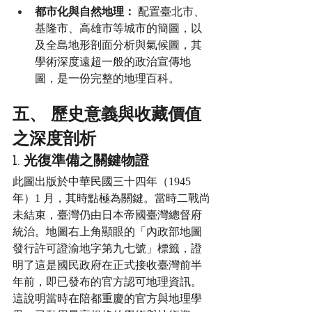
都市化與自然地理：
 配置臺北市、
基隆市、高雄市等城市的簡圖，以
及全島地形剖面分析與氣候圖，其
學術深度遠超一般的政治宣傳地
圖，是一份完整的地理百科。
五、 歷史意義與收藏價值
之深度剖析
1. 光復準備之關鍵物證
此圖出版於中華民國三十四年（1945 
年）1 月，其時點極為關鍵。當時二戰尚
未結束，臺灣仍由日本帝國臺灣總督府
統治。地圖右上角顯眼的「內政部地圖
發行許可證渝地字第九七號」標籤，證
明了這是國民政府在正式接收臺灣前半
年前，即已發布的官方認可地理資訊。
這說明當時在陪都重慶的官方與地理學