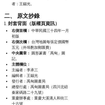
者：王錫光。
二、 原文抄錄
1. 封套背面（版權頁資訊）
右側首欄：
 中華民國三十四年一月
初版
右側次欄：
 台灣地圖每張定價國幣
五元（外埠酌加郵匯費）
中央圖章：
 圓形篆書「禹甸」圖
記。
主體欄位：
主編者：李承三
編輯者：王錫光
發行者：禹甸圖書局
總發行處：禹甸圖書局（四川北碚
秦家碼路二十九號）
重慶辦事處：重慶大溪溝人和街三
十六號