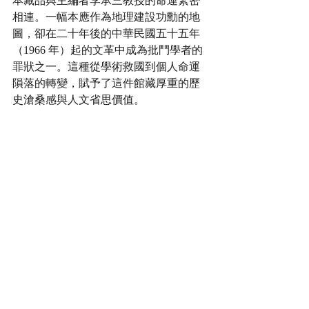
本藏品與主編者李承三教授的命運緊密
相連。一幅本應作為地理建設功勳的地
圖，卻在二十年後的中華民國五十五年
（1966 年）起的文革中成為批鬥學者的
罪狀之一。這種從學術救國到個人命運
隕落的轉變，賦予了這件館藏厚重的歷
史滄桑感與人文省思價值。