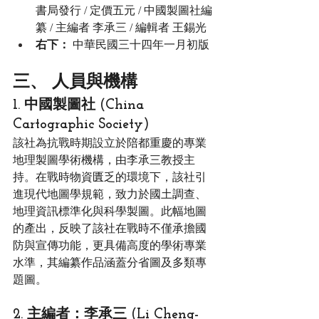
書局發行 / 定價五元 / 中國製圖社編
纂 / 主編者 李承三 / 編輯者 王錫光
右下：
 中華民國三十四年一月初版
三、 人員與機構
1. 中國製圖社 (China 
Cartographic Society)
該社為抗戰時期設立於陪都重慶的專業
地理製圖學術機構，由李承三教授主
持。在戰時物資匱乏的環境下，該社引
進現代地圖學規範，致力於國土調查、
地理資訊標準化與科學製圖。此幅地圖
的產出，反映了該社在戰時不僅承擔國
防與宣傳功能，更具備高度的學術專業
水準，其編纂作品涵蓋分省圖及多類專
題圖。
2. 主編者：李承三 (Li Cheng-