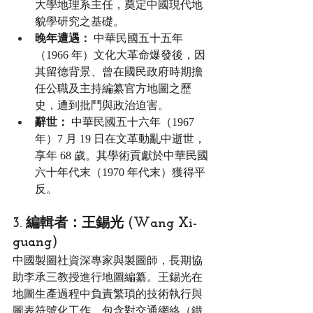
大學地理系主任，奠定中國現代地
貌學研究之基礎。
晚年遭遇：
 中華民國五十五年
（1966 年）文化大革命爆發後，因
其留德背景、曾在國民政府時期擔
任公職及主持編纂官方地圖之歷
史，遭到批鬥與政治迫害。
辭世：
 中華民國五十六年（1967 
年）7 月 19 日在文革動亂中逝世，
享年 68 歲。其學術貢獻於中華民國
六十年代末（1970 年代末）獲得平
反。
3. 編輯者：王錫光 (Wang Xi-
guang)
中國製圖社資深專家與製圖師，長期協
助李承三教授進行地圖編纂。王錫光在
地圖生產過程中負責繁瑣的技術執行與
圖表符號化工作，包含對交通網絡（鐵