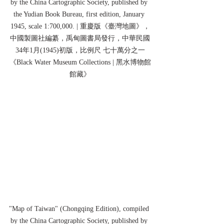
by the China Cartographic Society, published by 
the Yudian Book Bureau, first edition, January 
1945, scale 1:700,000. | 重慶版《臺灣地圖》，
中國製圖社編纂，禹甸圖書局發行，中華民國
34年1月(1945)初版，比例尺 七十萬分之一
《Black Water Museum Collections | 黑水博物館
館藏》
"Map of Taiwan" (Chongqing Edition), compiled 
by the China Cartographic Society, published by 