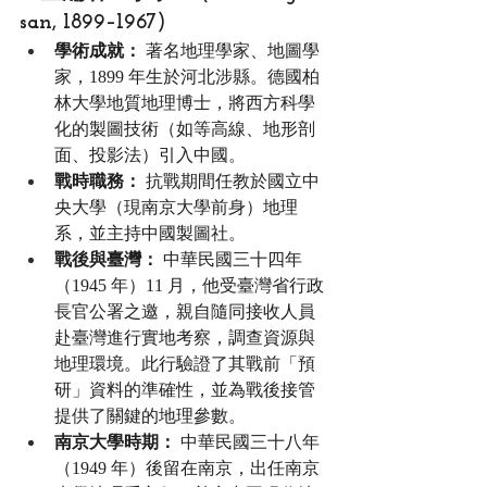
san, 1899–1967)
學術成就：
 著名地理學家、地圖學
家，1899 年生於河北涉縣。德國柏
林大學地質地理博士，將西方科學
化的製圖技術（如等高線、地形剖
面、投影法）引入中國。
戰時職務：
 抗戰期間任教於國立中
央大學（現南京大學前身）地理
系，並主持中國製圖社。
戰後與臺灣：
 中華民國三十四年
（1945 年）11 月，他受臺灣省行政
長官公署之邀，親自隨同接收人員
赴臺灣進行實地考察，調查資源與
地理環境。此行驗證了其戰前「預
研」資料的準確性，並為戰後接管
提供了關鍵的地理參數。
南京大學時期：
 中華民國三十八年
（1949 年）後留在南京，出任南京