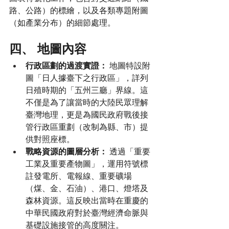
路、公路）的標繪，以及各類專題附圖
（如產業分布）的細節處理。
四、 地圖內容
行政區劃的過渡實證：
 地圖特設附
圖「日人據臺下之行政區」，詳列
日殖時期的「五州三廳」界線。這
不僅是為了讓當時的大陸民眾理解
臺灣地理，更是為國民政府戰後接
管行政區重劃（改制為縣、市）提
供對照座標。
戰略資源的圖層分析：
 透過「重要
工業及重要產物圖」，運用符號標
註發電所、電報線、重要礦場
（煤、金、石油）、港口、燈塔及
森林資源。這反映出當時在重慶的
中華民國政府對於臺灣經濟命脈與
基礎設施接管的高度關注。