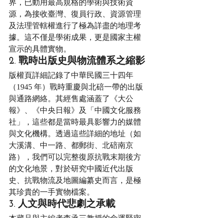
界，已動用最高規格的學術與技術資
源，為接收臺灣、復員行政、資源管理
及法理管轄權進行了極為詳盡的地理考
據。這不僅是學術成果，更是國家主權
宣示的具體實物。
2. 戰時出版史與物流體系之縮影
版權頁詳細記錄了中華民國三十四年
（1945 年）戰時重慶與北碚一帶的出版
與通路網絡。其經售處涵蓋了《大公
報》、《中央日報》及「中國文化服務
社」，這些都是當時最具影響力的媒體
與文化機構。透過這些詳細的地址（如
大溪溝、中一路、都郵街、北碚南京
路），我們可以完整復原抗戰末期後方
的文化地景，對於研究中國近代出版
史、抗戰物流及地圖編纂史而言，是極
其珍貴的一手實物檔案。
3. 人文與時代悲劇之承載