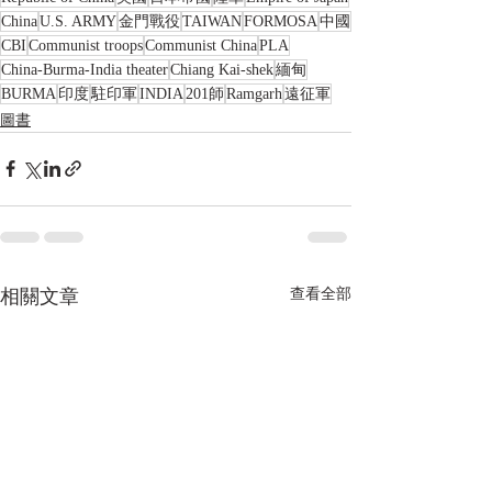
China
U.S. ARMY
金門戰役
TAIWAN
FORMOSA
中國
CBI
Communist troops
Communist China
PLA
China-Burma-India theater
Chiang Kai-shek
緬甸
BURMA
印度
駐印軍
INDIA
201師
Ramgarh
遠征軍
圖書
相關文章
查看全部