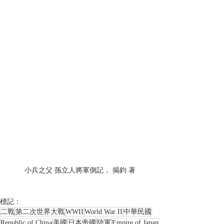
小兵之父 孫立人將軍側記， 揭鈞 著
標記：
二戰
第二次世界大戰
WWII
World War II
中華民國
Republic of China
美國
日本帝國
陸軍
Empire of Japan