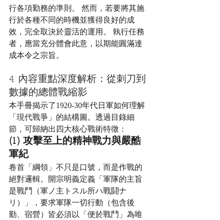
行各項勤務的準則。 然而，若要將其施
行於各種不同的時機並獲得良好的成
效，完全取決於靈活的運用。 執行任務
者，應當充分體會此意，以期能圓滿達
成本令之宗旨。
4. 內容重點深度解析：從刺刀到
數據的總體戰縮影
本手冊揭示了1920-30年代日軍如何理解
「現代戰爭」的結構圖。透過目錄細
節，可歸納出四大核心戰術特徵：
(1) 攻擊至上的精神戰力與嚴酷
軍紀
卷首「綱領」不只是口號，而是作戰的
絕對邏輯。開宗明義定義「軍隊的主旨
是戰鬥（軍ノ主トスル所ハ戰鬪ナ
リ）」，要求軍隊一切行動（包含後
勤、宿營）皆必須以「便於戰鬥」為唯