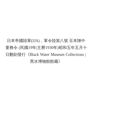
日本帝國陸軍(IJA)，軍令陸第八號 豆本陣中
要務令 (民國19年|主曆1930年)昭和五年五月十
日翻刻發行《Black Water Museum Collections | 
黑水博物館館藏》