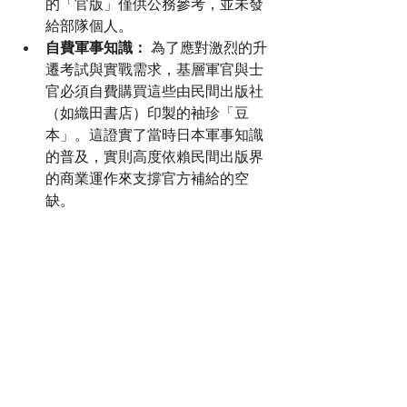
的「官版」僅供公務參考，並未發
給部隊個人。
自費軍事知識：
 為了應對激烈的升
遷考試與實戰需求，基層軍官與士
官必須自費購買這些由民間出版社
（如織田書店）印製的袖珍「豆
本」。這證實了當時日本軍事知識
的普及，實則高度依賴民間出版界
的商業運作來支撐官方補給的空
缺。