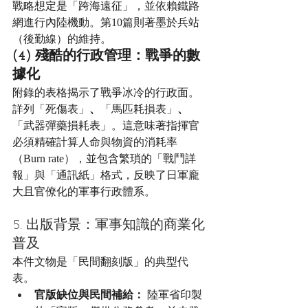
戰略想定是「跨海遠征」，並依賴鐵路
網進行內陸機動。第10篇則著墨於兵站
（後勤線）的維持。
(4) 殘酷的行政管理：戰爭的數
據化
附錄的表格揭示了戰爭冰冷的行政面。
詳列「死傷表」
、
「馬匹耗損表」
、
「武器彈藥損耗表」。這意味著指揮官
必須精確計算人命與物資的消耗率
（Burn rate），並包含繁瑣的「戰鬥詳
報」與「通訊紙」格式，反映了日軍龐
大且官僚化的軍事行政體系。
5. 出版背景：軍事知識的商業化
普及
本件文物是「民間翻刻版」的典型代
表。
官版缺位與民間補給：
 陸軍省印製