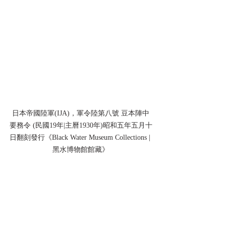
日本帝國陸軍(IJA)，軍令陸第八號 豆本陣中
要務令 (民國19年|主曆1930年)昭和五年五月十
日翻刻發行《Black Water Museum Collections | 
黑水博物館館藏》