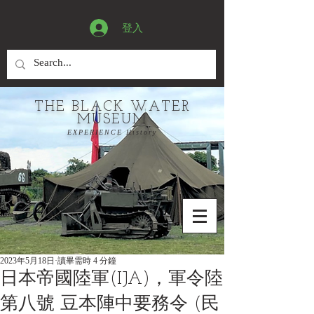
登入
THE BLACK WATER
MUSEUM
EXPERIENCE History
2023年5月18日
讀畢需時 4 分鐘
日本帝國陸軍(IJA)，軍令陸
第八號 豆本陣中要務令 (民