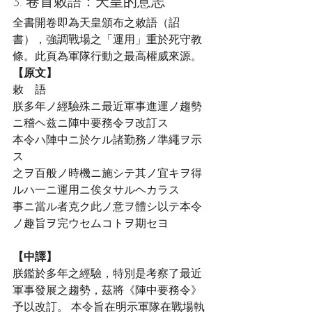
3. 卷首敕語：天皇的意志
全書開卷即為天皇頒布之敕語（詔
書），強調戰場之「運用」重於死守教
條。此頁為軍隊行動之最高權威來源。
【原文】
敕　語
朕多年ノ經驗殊ニ最近軍事進運ノ趨勢
ニ稽ヘ兹ニ陣中要務令ヲ改訂ス
本令ハ陣中ニ於ケル諸勤務ノ準繩ヲ示
ス
之ヲ百般ノ時機ニ施シテ其ノ宜キヲ得
ルハ一ニ運用ニ俟タサルヘカラス
事ニ當ル者克ク此ノ意ヲ體シ以テ本令
ノ趣旨ヲ完ウセムコトヲ期セヨ
【中譯】
朕鑑於多年之經驗，特別是考察了最近
軍事發展之趨勢，茲將《陣中要務令》
予以改訂。 本令旨在明示軍隊在戰場執