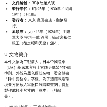
文件編號：
 軍令陸第八號
發行年代：
 昭和5年（1930年／民國
19年）5月10日
發行者：
 東京 織田書店（翻刻發
行）
原頒布：
 大正13年（1924年）由陸
軍大臣 宇垣一成 簽署，攝政宮裕仁
親王（後之昭和天皇）頒布。
2. 文物簡介
本件文物為二戰前夕，日本帝國陸軍
（IJA）基層軍官與士官隨身攜帶的野戰
準則。外觀為黑色硬殼裝幀，燙金隸書
「陣中要務令」字樣。為了適應戰場環
境並方便放入軍服口袋隨時查閱，特意
製作成極小尺寸的「豆本」（袖珍
書）。