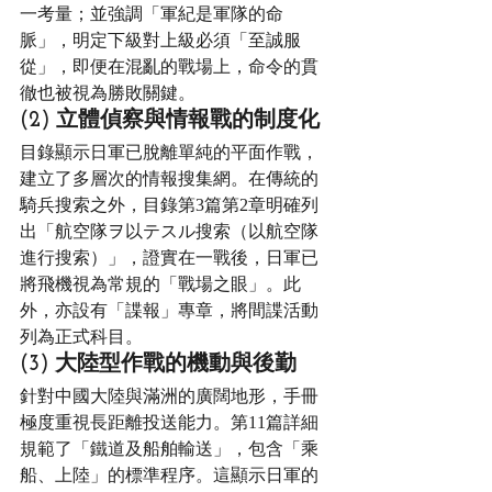
一考量；並強調「軍紀是軍隊的命
脈」，明定下級對上級必須「至誠服
從」，即便在混亂的戰場上，命令的貫
徹也被視為勝敗關鍵。
(2) 立體偵察與情報戰的制度化
目錄顯示日軍已脫離單純的平面作戰，
建立了多層次的情報搜集網。在傳統的
騎兵搜索之外，目錄第3篇第2章明確列
出「航空隊ヲ以テスル搜索（以航空隊
進行搜索）」，證實在一戰後，日軍已
將飛機視為常規的「戰場之眼」。此
外，亦設有「諜報」專章，將間諜活動
列為正式科目。
(3) 大陸型作戰的機動與後勤
針對中國大陸與滿洲的廣闊地形，手冊
極度重視長距離投送能力。第11篇詳細
規範了「鐵道及船舶輸送」，包含「乘
船、上陸」的標準程序。這顯示日軍的