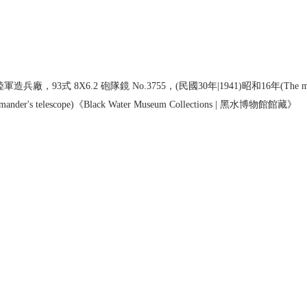
93式 8X6.2 砲隊鏡 No.3755，(民國30年|1941)昭和16年(The model 
mander's telescope)《Black Water Museum Collections | 黑水博物館館藏》