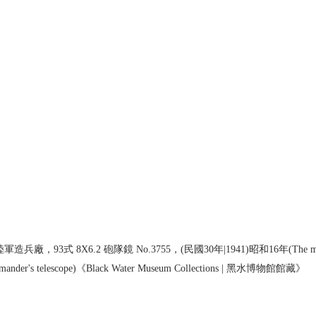
93式 8X6.2 砲隊鏡 No.3755，(民國30年|1941)昭和16年(The model 
mander's telescope)《Black Water Museum Collections | 黑水博物館館藏》