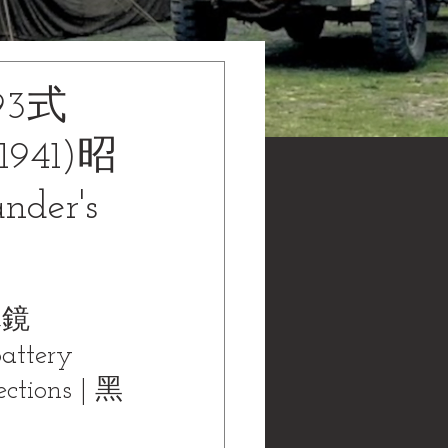
3式
941)昭
nder's
鏡 
ttery 
ctions | 黑