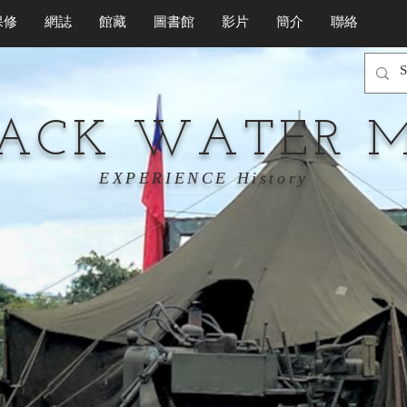
保修
網誌
館藏
圖書館
影片
簡介
聯絡
LACK WATER 
EXPERIENCE History