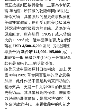
因直接復刻巴黎博物館（主要為卡納瓦
雷博物館）所館藏的乾隆年間(18世紀) 
革命文物，具備強烈的歷史敘事與藝術
美學雙重價值，長期受到歐美頂級藏家
與亞洲博物館級買方的青睞。若為附有
原廠紅盒、庫存新品（NOS）或未曾點
火的 Liberté 款，近年國際拍賣成交價多
落在 
USD 4,500–6,200
 區間（以近期匯
率折合約 
新台幣 141,000–195,000 元
），
相較於一般 民國78年(1989) 三色旗紀念
款有著 60% 以上的明顯溢價。
隨著天然中國漆原料日益稀缺，加上 民
國78年(1989) 革命兩百週年的歷史意義
加持，此件作品不僅是具備實用功能的
精緻菸具，更是一件足以傳世的微型歷
史藝術品。其具備極高的保值、增值潛
力與學術展覽價值，是黑水博物館「大
革命與啟蒙時代」主題收藏中的典範之