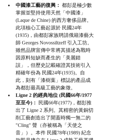
中國漆工藝的復興：
 都彭是極少數
掌握並堅持使用天然「中國漆」
(Laque de Chine) 的西方奢侈品牌。
此項核心工藝起源於 民國24年
(1935)，由都彭家族聘請俄籍漆藝大
師 Georges Novossiltzeff 引入工坊。
雖然品牌宣傳中常將其描述為戰時
因原料短缺而產生的「美麗錯
誤」，但歷史記載確證其技術引入
精確年份為 民國24年(1935)。自
此，刻有「漆樹葉」標誌的產品成
為都彭最高級工藝的象徵。
Ligne 2 的經典地位 (民國66年/1977
至至今)：
 民國66年(1977)，都彭推
出了 Ligne 2 系列。其精密的黃銅切
削工藝創造出了開蓋時獨一無二的 
"Cling" 聲（亦被稱為「天使之
音」）。本件 民國78年(1989) 紀念