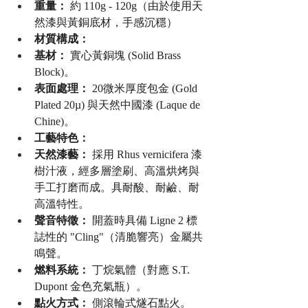
重量：
 約 110g - 120g（由於使用天
然漆與黃銅底材，手感沉穩）
材質構成：
基材：
 實心黃銅塊 (Solid Brass 
Block)。
表面處理：
 20微米厚度包金 (Gold 
Plated 20µ) 與天然中國漆 (Laque de 
Chine)。
工藝特色：
天然漆藝：
 採用 Rhus vernicifera 漆
樹汁液，經多層塗刷、高溫烘烤與
手工打磨而成。具耐酸、耐鹼、耐
高溫特性。
聲音特徵：
 開蓋時具備 Ligne 2 標
誌性的 "Cling"（清脆響亮）金屬共
鳴聲。
燃料系統：
 丁烷氣體（對應 S.T. 
Dupont 金色充氣瓶）。
點火方式：
 側滾輪式燧石點火。