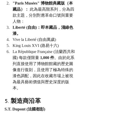
"Paris Musées" 博物館典藏版（本
藏品）：
 此為最高階系列，分為四
款主題，分別對應革命口號與重要
人物：
Liberté (自由)：即本藏品，淺綠色
漆。
Vive la Liberté (自由萬歲)
King Louis XVI (路易十六)
La République Française (法蘭西共和
國) 每款僅限量 
1,000 件
。由於此系
列直接使用了博物館館藏的歷史圖
像進行復刻，且使用了極為特殊的
漆色調配，因此在收藏市場上被視
為最具藝術價值與歷史深度的版
本。
5. 製造商沿革
S.T. Dupont (法國都彭)