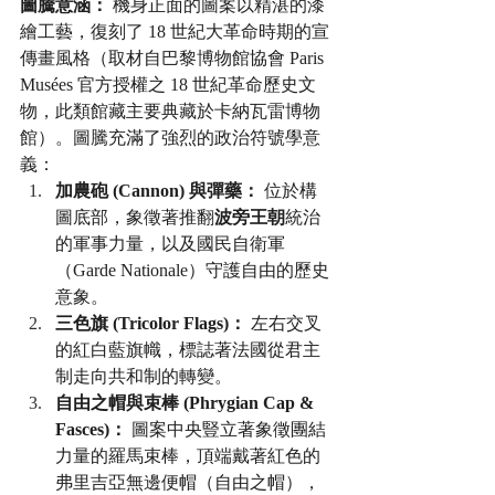
圖騰意涵：
 機身正面的圖案以精湛的漆
繪工藝，復刻了 18 世紀大革命時期的宣
傳畫風格（取材自巴黎博物館協會 Paris 
Musées 官方授權之 18 世紀革命歷史文
物，此類館藏主要典藏於卡納瓦雷博物
館）。圖騰充滿了強烈的政治符號學意
義：
加農砲 (Cannon) 與彈藥：
 位於構
圖底部，象徵著推翻
波旁王朝
統治
的軍事力量，以及國民自衛軍
（Garde Nationale）守護自由的歷史
意象。
三色旗 (Tricolor Flags)：
 左右交叉
的紅白藍旗幟，標誌著法國從君主
制走向共和制的轉變。
自由之帽與束棒 (Phrygian Cap & 
Fasces)：
 圖案中央豎立著象徵團結
力量的羅馬束棒，頂端戴著紅色的
弗里吉亞無邊便帽（自由之帽），