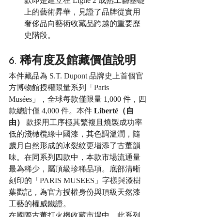
款即是建立在 Ligne 2 成熟工藝基礎
上的藝術昇華，見證了品牌從實用
奢侈品向藝術收藏品跨越的重要歷
史階段。
6. 稀有度及館藏價值說明
本件藏品為 S.T. Dupont 品牌史上首個官
方博物館授權限量系列「Paris 
Musées」，全球每款僅限量 1,000 件，四
款總計僅 4,000 件。本件 
Liberté（自
由）
 款採用工序極其繁複且燒製成功率
低的淺橄欖綠中國漆，其色調溫潤，隨
歲月自然形成的冰裂紋更增添了古董韻
味。在同系列四款中，本款市場流通量
最為稀少，屬頂級珍稀品項。底部清晰
刻印的「PARIS MUSEES」字樣與漆樹
葉戳記，為官方授權身份與頂級天然漆
工藝的權威鐵證。
在國際古董打火機收藏市場中，此系列