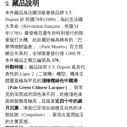
2. 藏品說明
本件藏品為法國頂級奢侈品牌 S.T. 
Dupont 於 民國78年(1989)，為紀念法國
大革命（Révolution française，乾隆54
年/1789）爆發兩百週年所特別發行的限
量版打火機。此款屬於極為稀有的「巴
黎博物館協會」（Paris Musées）官方授
權合作系列，全球限量發行僅 1,000 件，
本件藏品之獨立編號為 
379
。
外觀特徵：
 藏品採用 S.T. Dupont 最具代
表性的 Ligne 2（二號機）機型。機身主
體覆蓋極為罕見的
淺橄欖綠色中國漆
（Pale Green Chinese Lacquer）
。與常
見的深黑或玳瑁色漆不同，此種淺色漆
面燒製難度極高，且隨著
近四十年的歲
月沉澱
，漆面已呈現出細微且自然的冰
裂紋路（Craquelure），展現出溫潤如玉
的古董質感。