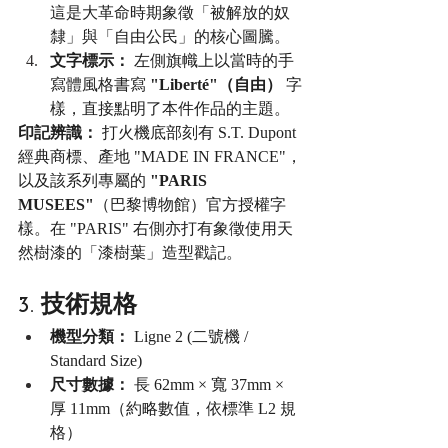
這是大革命時期象徵「被解放的奴
隸」與「自由公民」的核心圖騰。
文字標示：
 左側旗幟上以當時的手
寫體風格書寫 
"Liberté"（自由）
 字
樣，直接點明了本件作品的主題。
印記辨識：
 打火機底部刻有 S.T. Dupont 
經典商標、產地 "MADE IN FRANCE"，
以及該系列專屬的 
"PARIS 
MUSEES"
（巴黎博物館）官方授權字
樣。在 "PARIS" 右側亦打有象徵使用天
然樹漆的「漆樹葉」造型戳記。
3. 技術規格
機型分類：
 Ligne 2 (二號機 / 
Standard Size)
尺寸數據：
 長 62mm × 寬 37mm × 
厚 11mm（約略數值，依標準 L2 規
格）