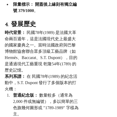
限量標示：
開蓋後上緣刻有獨立編
號 379/1000
。
4. 發展歷史
時代背景：
 民國78年(1989) 是法國大革
命兩百週年，這是法國現代史上最盛大
的國家慶典之一。當時法國政府與巴黎
博物館協會聯合眾多頂級工藝品牌（如 
Hermès、Baccarat、S.T. Dupont），目的
是通過現代工藝重現 乾隆54年(1789) 的
歷史記憶。
系列系譜：
 在 民國78年(1989) 的紀念活
動中，S.T. Dupont 發行了多個版本的打
火機：
普通紀念版：
 數量較多（通常為 
2,000 件或無編號），多以簡單的三
色旗幾何圖形或 "1789-1989" 字樣為
主。