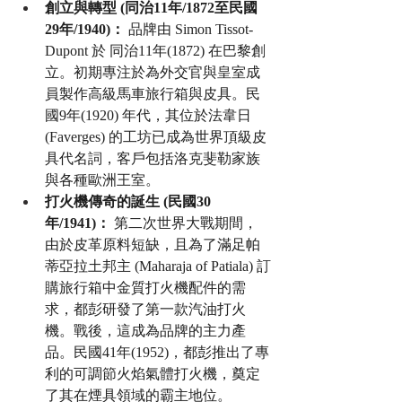
創立與轉型 (同治11年/1872至民國
29年/1940)：
 品牌由 Simon Tissot-
Dupont 於 同治11年(1872) 在巴黎創
立。初期專注於為外交官與皇室成
員製作高級馬車旅行箱與皮具。民
國9年(1920) 年代，其位於法韋日 
(Faverges) 的工坊已成為世界頂級皮
具代名詞，客戶包括洛克斐勒家族
與各種歐洲王室。
打火機傳奇的誕生 (民國30
年/1941)：
 第二次世界大戰期間，
由於皮革原料短缺，且為了滿足帕
蒂亞拉土邦主 (Maharaja of Patiala) 訂
購旅行箱中金質打火機配件的需
求，都彭研發了第一款汽油打火
機。戰後，這成為品牌的主力產
品。民國41年(1952)，都彭推出了專
利的可調節火焰氣體打火機，奠定
了其在煙具領域的霸主地位。