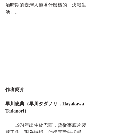
治時期的臺灣人過著什麼樣的「決戰生
活」。
作者簡介
早川忠典（早川タダノリ，Hayakawa 
Tadanori）
　　1974年出生於巴西，曾從事底片製
版工作，現為編輯。他很喜歡惡托邦，