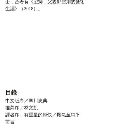
士，合著有《望鄉：父親郭雪湖的藝術
生涯》（2018）。
目錄
中文版序／早川忠典
推薦序／林文凱
譯者序．有重量的輕快／鳳氣至純平
前言