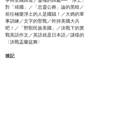
爭與皇國婦道／靈魂的歸處──「淨土」
對「靖國」／「忠靈公葬」論的黑暗／
前往極樂淨土的人是國賊！／大媽的軍
事訓練／文字的聖戰／幹掉美國大兵
吧！／「野獸民族美國」／決戰下的實
戰英語作文／英語就是日本語／謎樣的
〈決戰盂蘭盆舞〉
後記