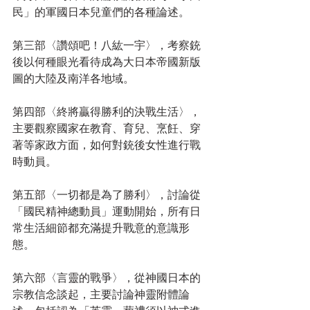
民」的軍國日本兒童們的各種論述。
第三部〈讚頌吧！八紘一宇〉，考察銃
後以何種眼光看待成為大日本帝國新版
圖的大陸及南洋各地域。
第四部〈終將贏得勝利的決戰生活〉，
主要觀察國家在教育、育兒、烹飪、穿
著等家政方面，如何對銃後女性進行戰
時動員。
第五部〈一切都是為了勝利〉，討論從
「國民精神總動員」運動開始，所有日
常生活細節都充滿提升戰意的意識形
態。
第六部〈言靈的戰爭〉，從神國日本的
宗教信念談起，主要討論神靈附體論