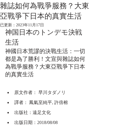
雜誌如何為戰爭服務？大東
亞戰爭下日本的真實生活
已更新：
2023年11月17日
神国日本のトンデモ決戦
生活
神國日本荒謬的決戰生活：一切
都是為了勝利！文宣與雜誌如何
為戰爭服務？大東亞戰爭下日本
的真實生活
原文作者： 早川タダノリ
譯者： 鳳氣至純平, 許倍榕
出版社：遠足文化
出版日期：2018/08/08