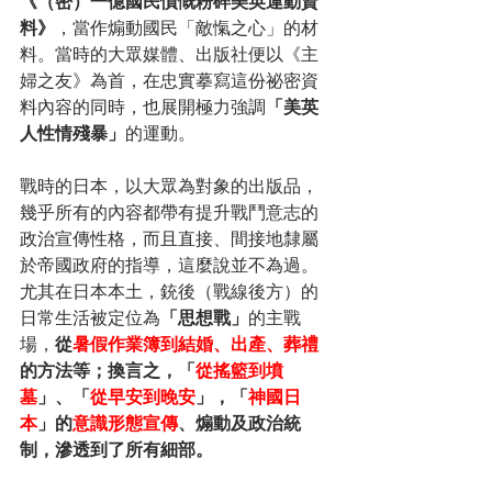
《（密）一億國民憤慨粉碎美英運動資
料》
，當作煽動國民「敵愾之心」的材
料。當時的大眾媒體、出版社便以《主
婦之友》為首，在忠實摹寫這份祕密資
料內容的同時，也展開極力強調
「美英
人性情殘暴」
的運動。
戰時的日本，以大眾為對象的出版品，
幾乎所有的內容都帶有提升戰鬥意志的
政治宣傳性格，而且直接、間接地隸屬
於帝國政府的指導，這麼說並不為過。
尤其在日本本土，銃後（戰線後方）的
日常生活被定位為
「思想戰」
的主戰
場，
從
暑假作業簿到結婚、出產、葬禮
的方法等；換言之，「
從搖籃到墳
墓
」、「
從早安到晚安
」，「
神國日
本
」的
意識形態宣傳
、煽動及政治統
制，滲透到了所有細部。