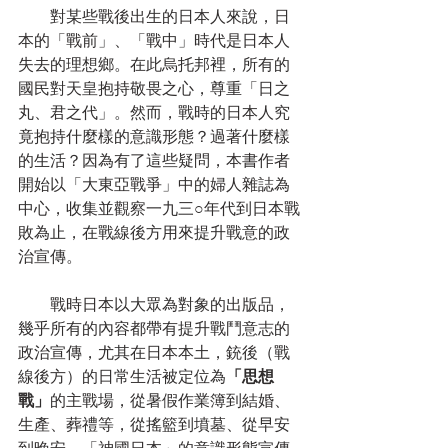
　　對某些戰後出生的日本人來說，日
本的「戰前」、「戰中」時代是日本人
失去的理想鄉。在此烏托邦裡，所有的
國民對天皇抱持敬畏之心，尊重「日之
丸、君之代」。然而，戰時的日本人究
竟抱持什麼樣的意識形態？過著什麼樣
的生活？因為有了這些疑問，本書作者
開始以「大東亞戰爭」中的婦人雜誌為
中心，收集並觀察一九三○年代到日本戰
敗為止，在戰線後方用來提升戰意的政
治宣傳。
　　戰時日本以大眾為對象的出版品，
幾乎所有的內容都帶有提升戰鬥意志的
政治宣傳，尤其在日本本土，銃後（戰
線後方）的日常生活被定位為
「思想
戰」
的主戰場，從暑假作業簿到結婚、
生產、葬禮等，從搖籃到墳墓、從早安