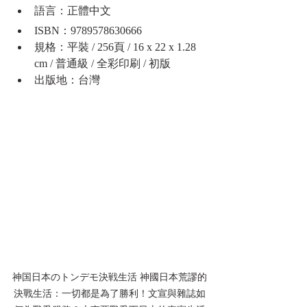
語言：正體中文
ISBN：9789578630666
規格：平裝 / 256頁 / 16 x 22 x 1.28 
cm / 普通級 / 全彩印刷 / 初版
出版地：台灣
神国日本のトンデモ決戦生活 神國日本荒謬的
決戰生活：一切都是為了勝利！文宣與雜誌如