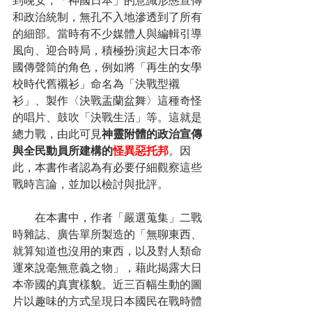
到晚安，「神國日本」的意識形態宣傳
和政治統制，無孔不入地滲透到了所有
的細部。當時有不少媒體人與編輯引導
風向、迎合時局，積極扮演起大日本帝
國傳聲筒的角色，例如將「再生的女學
校時代舊襯衫」命名為「決戰型襯
衫」、製作〈決戰盂蘭盆舞〉這種奇怪
的唱片、鼓吹「決戰生活」等。這就是
總力戰，由此可見
神靈附體的政治宣傳
與全民動員所建構的
怪異惡托邦
。因
此，本書作者認為有必要仔細觀察這些
戰時言論，並加以檢討與批評。
　　在本書中，作者「嚴選蒐集」二戰
時雜誌、廣告單所製造的「無聊東西、
就算知道也沒用的東西，以及對人類命
運來說毫無意義之物」，藉此揭露大日
本帝國的真實樣貌。近三百幅生動的圖
片以趣味的方式呈現日本國民在戰時體