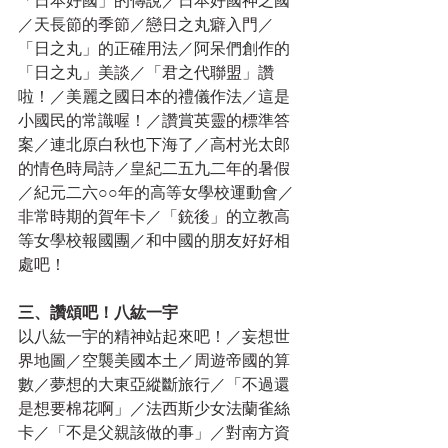
「日本好國」的傳說／日本好國神之國
／天長節的季節／戀日之丸癖入門／
「日之丸」的正確用法／阿呆們創作的
「日之丸」美談／「君之代聯盟」讚
啦！／美麗之國日本的禮儀作法／這是
小國民的常識喔！／讚賞英靈的標準答
案／連北原白秋也下海了／高村光太郎
的情色時局詩／皇紀二五九二年的暑假
／紀元二六○○年的高等女學校運動會／
非常時期的賀年卡／「銃後」的立教高
等女學校報國團／和中國的朋友好好相
處吧！
三、讚頌吧！八紘一宇
以八紘一宇的精神站起來吧！／妄想世
界地圖／空襲美國本土／周遊帝國的算
數／夢想的大東亞縱斷旅行／「不過還
是想要棉花啊」／法西斯少女法蘭雀絲
卡／「不是父親該做的事」／對南方資