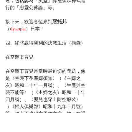
述，包括認為「英靈」葬禮須以神式進
行的「忠靈公葬論」等。
接下來，歡迎各位來到
惡托邦
（
dystopia
）日本！
四、終將贏得勝利的決戰生活（摘錄）
在空襲下育兒
在空襲下育兒是當時最迫切的問題，像
是〈空襲下孕產婦須知〉（《主婦之
友》昭和二十年一月號）、〈生產與空
襲不能等〉（《主婦之友》昭和二十年
四月號）、〈嬰兒也穿上防空服裝〉
（《婦人俱樂部》昭和十九年十月號）
等，也有不少很實用的文章，如：在濕
氣重且陰冷徹骨的防空洞裡生活如何保
護小孩。