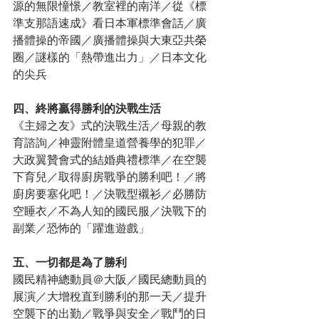
源的無限憧憬／教室裡的南洋／從《標
準支那語速成》看日本軍標準會話／廣
播體操的帝國／廣播體操與大東亞共榮
圈／謎樣的「熱帶進出力」／日本文化
的尖兵
四、終將贏得勝利的決戰生活
《主婦之友》式的決戰生活／母親的教
育諮詢／神靈附體皇道營養學的犯罪／
大政翼贊會式的結婚典禮標準／在空襲
下育兒／取得廚房戰爭的勝利吧！／將
廚房要塞化吧！／決戰型襯衫／必勝防
空睡衣／不為人知的國民服／決戰下的
副業／恐怖的「躍進遊戲」
五、一切都是為了勝利
國民精神總動員＠大阪／國民總動員的
展演／大增稅直到勝利的那一天／提升
空襲下的出勤／戰爭與安全／戰鬥的日