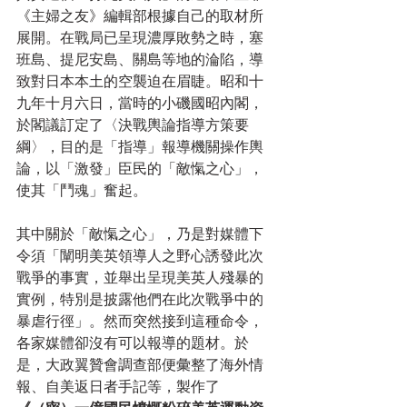
《主婦之友》編輯部根據自己的取材所
展開。在戰局已呈現濃厚敗勢之時，塞
班島、提尼安島、關島等地的淪陷，導
致對日本本土的空襲迫在眉睫。昭和十
九年十月六日，當時的小磯國昭內閣，
於閣議訂定了〈決戰輿論指導方策要
綱〉，目的是「指導」報導機關操作輿
論，以「激發」臣民的「敵愾之心」，
使其「鬥魂」奮起。
其中關於「敵愾之心」，乃是對媒體下
令須「闡明美英領導人之野心誘發此次
戰爭的事實，並舉出呈現美英人殘暴的
實例，特別是披露他們在此次戰爭中的
暴虐行徑」。然而突然接到這種命令，
各家媒體卻沒有可以報導的題材。於
是，大政翼贊會調查部便彙整了海外情
報、自美返日者手記等，製作了