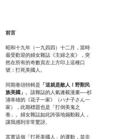
前言
昭和十九年（一九四四）十二月，當時
最受歡迎的婦女雜誌《主婦之友》，突
然在所有的奇數頁左上方印上這種口
號：打死美國人。
同期卷頭特輯是
「這就是敵人！野獸民
族美國」
。該雜誌的人氣連載漫畫──杉
浦幸雄的《花子一家》（ハナ子さん一
家），此期標題也是「打倒美鬼之
卷」。婦女雜誌如此誇張地煽動殺人，
讓我感到非常驚訝。
其實這個「打死美國人」的運動，並非