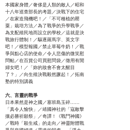
本國家身體／奢侈是人類的敵人／昭和
十八年巡查部長的考題／決戰下的住宅
／在家造飛機吧！／「不可種植的罌
粟」栽培方法／為了戰爭的升學戰爭／
為支配殖民地而設立的學校／這就是決
戰旅行體制！／驅逐羅馬字、英文字
吧！／模型報國／禁止草莓牛奶！／戰
爭與點心店的使命／令人悲傷的微笑慰
問帖／在百貨公司買慰問袋／徵用有閒
婦女吧！／「妳的妝會不會太醒目
了？」／向生殖決戰毅然蹶起！／拓南
塾的特別講義
六、言靈的戰爭
日本果然是神之國／塞班島玉碎……
「真令人愉快」／靖國神社的「寇敵擊
攘必勝祈願祭」／奇譚！《戰鬥神國》
／戰時「殺生戒」的走向／神靈附體戰