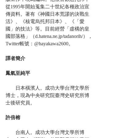
從1995年開始蒐集二十世紀各種政治宣
傳資料。著有《神國日本荒謬的決戰生
活》、《核電烏托邦日本》、《「愛
國」的技法》等。目前經營「虛構的皇
國部落格」（d.hatena.ne.jp/tadanorih/），
Twitter帳號：@hayakawa2600。
譯者簡介
鳳氣至純平
　　日本橫濱人。成功大學台灣文學所
博士，現為中央研究院臺灣史研究所博
士後研究員。
許倍榕
　　台南人。成功大學台灣文學所博