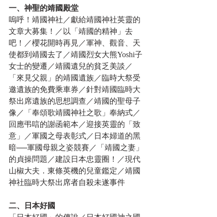
一、神聖的靖國殿堂
嗚呼！靖國神社／獻給靖國神社英靈的
文章大募集！／以「靖國的精神」去
吧！／櫻花開時再見／軍神、觀音、天
使都到靖國去了／靖國烈女大熊Yoshi子
女士的變遷／靖國遺兒的貧乏美談／
「來見父親」的靖國遺族／臨時大祭受
邀遺族的免費乘車券／針對靖國臨時大
祭出席遺族的思想調查／靖國的聖母子
像／「奉頌歌靖國神社之歌」奉納式／
回應弔唁的謝函範本／迎接英靈的「致
意」／軍國之母表彰式／日本婦道的黑
暗──軍國母親之姿競賽／「靖國之妻」
的貞操問題／建設日本忠靈圈！／現代
山椒大夫．東條英機的兒童鑑定／靖國
神社臨時大祭出席者自殺未遂事件
二、日本好國