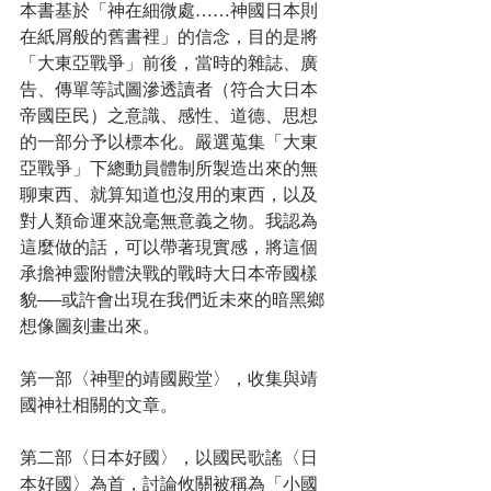
本書基於「神在細微處……神國日本則
在紙屑般的舊書裡」的信念，目的是將
「大東亞戰爭」前後，當時的雜誌、廣
告、傳單等試圖滲透讀者（符合大日本
帝國臣民）之意識、感性、道德、思想
的一部分予以標本化。嚴選蒐集「大東
亞戰爭」下總動員體制所製造出來的無
聊東西、就算知道也沒用的東西，以及
對人類命運來說毫無意義之物。我認為
這麼做的話，可以帶著現實感，將這個
承擔神靈附體決戰的戰時大日本帝國樣
貌──或許會出現在我們近未來的暗黑鄉
想像圖刻畫出來。
第一部〈神聖的靖國殿堂〉，收集與靖
國神社相關的文章。
第二部〈日本好國〉，以國民歌謠〈日
本好國〉為首，討論攸關被稱為「小國