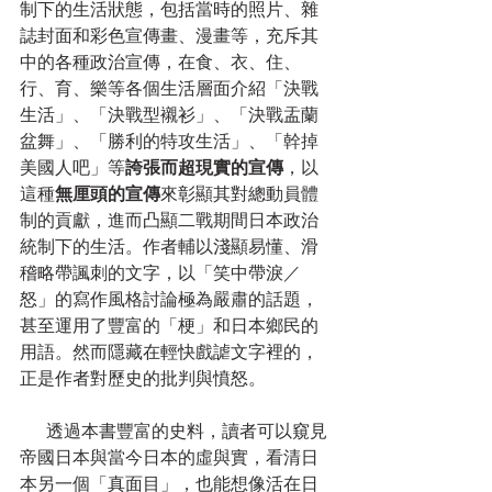
制下的生活狀態，包括當時的照片、雜
誌封面和彩色宣傳畫、漫畫等，充斥其
中的各種政治宣傳，在食、衣、住、
行、育、樂等各個生活層面介紹「決戰
生活」、「決戰型襯衫」、「決戰盂蘭
盆舞」、「勝利的特攻生活」、「幹掉
美國人吧」等
誇張而超現實的宣傳
，以
這種
無厘頭的宣傳
來彰顯其對總動員體
制的貢獻，進而凸顯二戰期間日本政治
統制下的生活。作者輔以淺顯易懂、滑
稽略帶諷刺的文字，以「笑中帶淚／
怒」的寫作風格討論極為嚴肅的話題，
甚至運用了豐富的「梗」和日本鄉民的
用語。然而隱藏在輕快戲謔文字裡的，
正是作者對歷史的批判與憤怒。
  　透過本書豐富的史料，讀者可以窺見
帝國日本與當今日本的虛與實，看清日
本另一個「真面目」，也能想像活在日