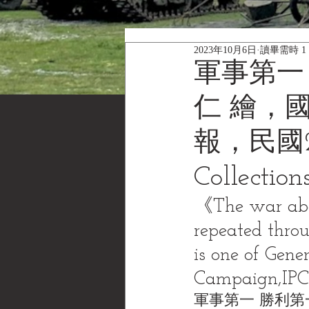
2023年10月6日
讀畢需時 1
軍事第一
仁 繪，
報，民國28
Collec
《The war abov
repeated throu
is one of Gene
Campaign,IPC
軍事第一 勝利第