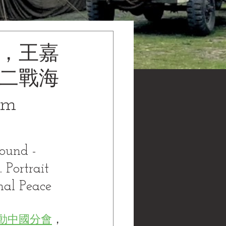
長，王嘉
，二戰海
um
ound - 
 Portrait 
nal Peace 
動中國分會
，