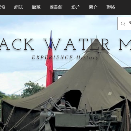
保修
網誌
館藏
圖書館
影片
簡介
聯絡
LACK WATER 
EXPERIENCE History