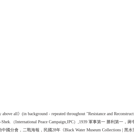
 above all》(in background - repeated throughout "Resistance and Reconstructio
ng Kai-Shek.（International Peace Campaign,IPC）,1939 軍事第一 
會，二戰海報，民國28年《Black Water Museum Collections |