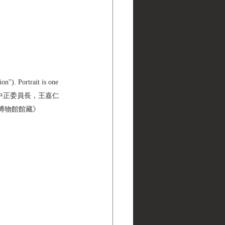
n"). Portrait is one 
勝利第一，蔣中正委員長，王嘉仁 
 黑水博物館館藏》