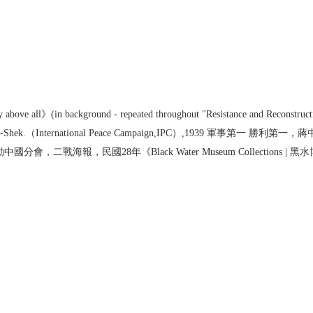
 above all》(in background - repeated throughout "Resistance and Reconstructio
ng Kai-Shek.（International Peace Campaign,IPC）,1939 軍事第一 
會，二戰海報，民國28年《Black Water Museum Collections |