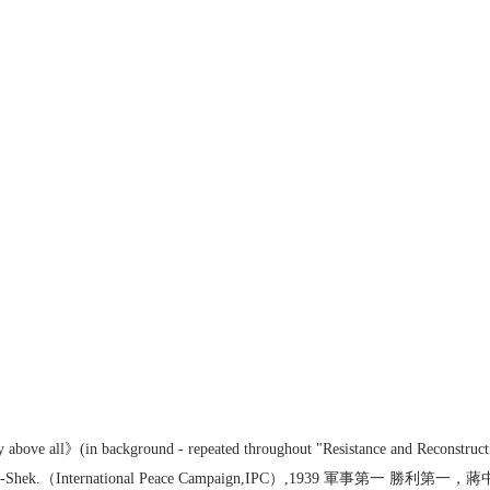
 above all》(in background - repeated throughout "Resistance and Reconstructio
ng Kai-Shek.（International Peace Campaign,IPC）,1939 軍事第一 