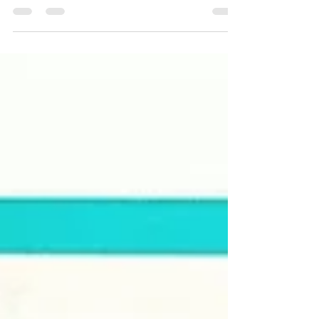
Bronze "Zhui Feng Zhi Ma" (Chasing-Wind
Horse) Playing Coin / WWII USAAF Pilot's
Lucky Charm 「追風之馬」銅製打馬錢（二戰
駐華美國陸軍航空隊幸運符）《Black Water
Museum Collections | 黑水博物館館藏》 1. 基
本資料 文物名稱 ：「追風之馬」銅製打馬錢
（二戰駐華美國陸軍航空隊幸運符） 英文名
稱 ：Bronze "Zhui Feng Zhi Ma" (Chasing-Wind
Horse) Playing Coin / WWII USAAF Pilot's
Lucky Charm 發行年份 ：約宋代至明清時期
（具體鑄造年份不詳） 發行單位 ：民間作坊
鑄造（古代民俗遊戲用具，非官方流通貨幣）
實體規格 ：圓形方孔錢形制，材質為銅合
金；目前附有一條二戰時期美軍兵籍牌（Dog
Tag）專用之黃銅珠鍊（帶有「BEAD
CHAIN」及「BPT CONN」字樣）。 發行數
量 ：無確切文獻統計（為古代民間流行棋牌
遊戲之消耗性用具，存世量視版