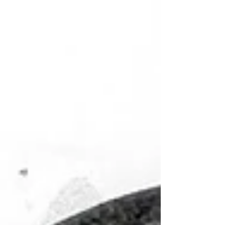
過 1000 樣珍貴文物。書中詳盡展示了大家所
熟知的飛虎隊徽、「血幅」（Blood Chit）、
隊員紀念錦旗、飛行夾克。 此外，也收錄了
標示有「Paul J. Greene c/o CAMC