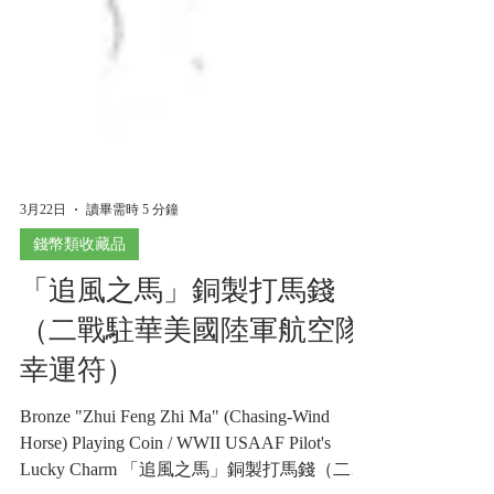
3月22日
讀畢需時 5 分鐘
錢幣類收藏品
「追風之馬」銅製打馬錢
（二戰駐華美國陸軍航空隊
幸運符）