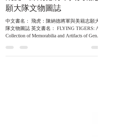
飛虎：陳納德將軍與美籍志
願大隊文物圖誌
中文書名： 飛虎：陳納德將軍與美籍志願大
隊文物圖誌 英文書名： FLYING TIGERS: A
Collection of Memorabilia and Artifacts of Gen.
Chennault and the AVG 作者： 彭斯民 出版單
位： 河洛藝文事業有限公司 發行單位： 雅圖
創意設計有限公司 出版日期： 民國110年
(2021)8月（初版一刷） 語言： 正體中文
ISBN： 978-986-06876-0-6 規格： 432頁 / 21 x
28 公分 / 精裝 出版地： 桃園市 內容簡介:
《飛虎：陳納德將軍與美籍志願大隊文物圖
誌》是一部極具歷史重量與文物考證價值的軍
事圖錄。 本書以實體文物驗證學術史觀，從
科普與史學角度，為飛虎隊（中華民國空軍美
籍志願大隊，AVG）的研究立下全新里程
碑。 全書史無前例地收錄了 1050 張照片、超