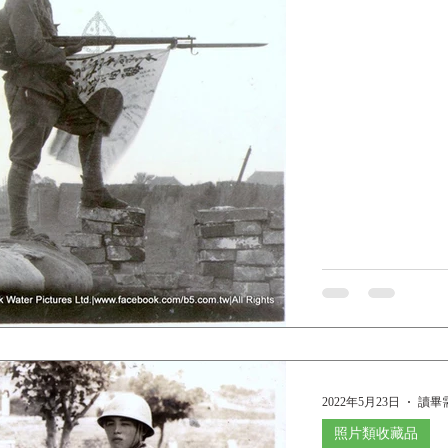
2022年5月23日
讀畢需
照片類收藏品