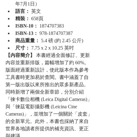
年7月1日）
語言：
 英文
精裝：
 658頁
ISBN-10：
 1874707383
ISBN-13：
 978-1874707387
商品重量：
 5.4 磅 (約 2.45 公斤)
尺寸：
 7.75 x 2 x 10.25 英吋
【內容簡介】
 本書經過全面修訂、更新
內容並重新排版，篇幅增加了約 60%。
版面經過重新設計，使此版本作為參考
工具書時更加易於查閱。書中涵蓋了自
第一版出版以來所推出的眾多新產品。
同時新增了兩個全新章節，分別介紹
「徠卡數位相機 (Leica Digital Cameras)」
與「徠茲電影攝影機 (Leicina Cine 
Cameras)」，並增加了一個關於「皮套」
的全新單元。此外，本書也採納了來自
世界各地讀者所提供的補充資訊、更正
與建議。