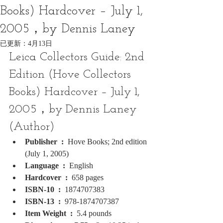
Books) Hardcover – July 1,
2005，by Dennis Laney
已更新：
4月13日
Leica Collectors Guide: 2nd 
Edition (Hove Collectors 
Books) Hardcover – July 1, 
2005，by Dennis Laney 
(Author)
Publisher ‏ : ‎ 
Hove Books; 2nd edition 
(July 1, 2005)
Language ‏ : ‎ 
English
Hardcover ‏ : ‎ 
658 pages
ISBN-10 ‏ : ‎ 
1874707383
ISBN-13 ‏ : ‎ 
978-1874707387
Item Weight ‏ : ‎ 
5.4 pounds