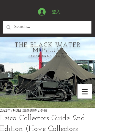
登入
THE BLACK WATER
MUSEUM
EXPERIENCE History
2022年7月3日
讀畢需時 2 分鐘
Leica Collectors Guide: 2nd
Edition (Hove Collectors