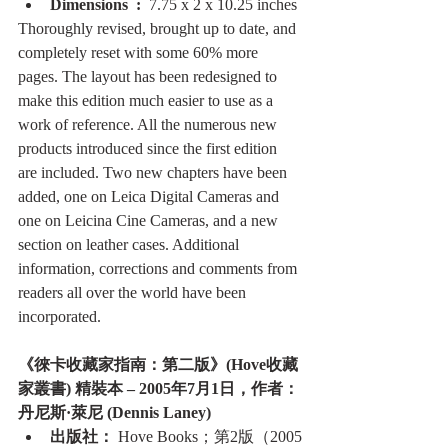
Dimensions ‏ : ‎ 
7.75 x 2 x 10.25 inches
Thoroughly revised, brought up to date, and 
completely reset with some 60% more 
pages. The layout has been redesigned to 
make this edition much easier to use as a 
work of reference. All the numerous new 
products introduced since the first edition 
are included. Two new chapters have been 
added, one on Leica Digital Cameras and 
one on Leicina Cine Cameras, and a new 
section on leather cases. Additional 
information, corrections and comments from 
readers all over the world have been 
incorporated.
《徠卡收藏家指南：第二版》(Hove收藏
家叢書) 精裝本 – 2005年7月1日，作者：
丹尼斯·萊尼 (Dennis Laney)
出版社：
 Hove Books；第2版（2005