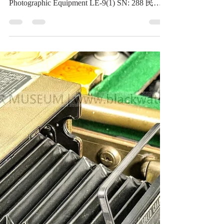
箱套組 序號 288
1953 U.S. Army Signal Corps 4x5 Military
Camera KE-12(1) with Carrying Case
Photographic Equipment LE-9(1) SN: 288 民國
42年(1953)美國陸軍通信部隊 KE-12(1) 4x5軍
用相機與 LE-9(1) 攝影器材攜行箱套組 序號
288《Black Water Museum Collections | 黑水博
物館館藏》 1.基本資料 文物名稱： 民國42年
(1953)美國陸軍通信部隊 KE-12(1) 4x5軍用相
機與 LE-9(1) 攝影器材攜行箱套組 序號 288 英
文名稱： 1953 U.S. Army Signal Corps 4x5
Military Camera KE-12(1) with Carrying Case
Photographic Equipment LE-9(1) SN: 288 文物
序號： 攜行箱標籤 1515 / 箱體註冊號 REG
AA 56606 / 相機軍用序號 288 (合約號
AF33(60