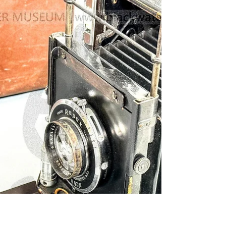
信部隊 KE-12(1) 4x5軍用相機與 KS-4A(1) 攝
影器材套組 序號 924《Black Water Museum
Collections | 黑水博物館館藏》 1.基本資料 文
物名稱： 民國42年(1953)美國陸軍通信部隊
KE-12(1) 4x5軍用相機與 KS-4A(1) 攝影器材
套組 序號 924 英文名稱： 1953 U.S. Army
Signal Corps 4x5 Military Camera KE-12(1) with
Camera Set, Still Picture KS-4A(1) SN: 924 文物
序號： 攜行箱註冊號 REG. AA 82758 / 攜行
箱檢驗章 SC 9151 (APR 1953) / 相機軍用序號
924 (合約號 AF33(600)-2507