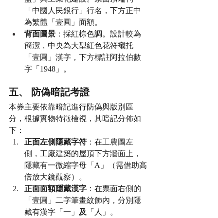
「中國人民銀行」行名，下方正中
為繁體「壹圓」面額。
背面圖景
：採紅棕色調。設計較為
簡潔，中央為大型紅色花符襯托
「壹圓」漢字，下方標註阿拉伯數
字「1948」。
五、 防偽暗記考證
本券主要依靠暗記進行防偽與版別區
分，根據實物特徵檢視，其暗記分佈如
下：
正面左側隱藏字符
：在工農圖左
側，工廠建築的屋頂下方牆面上，
隱藏有一微縮字母「A」（需借助高
倍放大鏡觀察）。
正面面額隱藏漢字
：在票面右側的
「壹圓」二字筆畫紋飾內，分別隱
藏有漢字「一」
及
「人」。