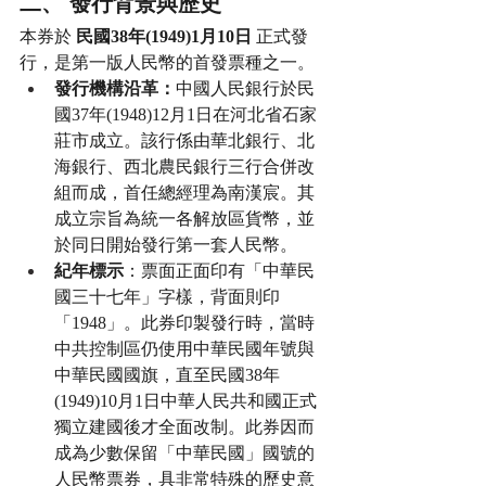
二、 發行背景與歷史
本券於 
民國38年(1949)1月10日
 正式發
行，是第一版人民幣的首發票種之一。
發行機構沿革：
中國人民銀行於民
國37年(1948)12月1日在河北省石家
莊市成立。該行係由華北銀行、北
海銀行、西北農民銀行三行合併改
組而成，首任總經理為南漢宸。其
成立宗旨為統一各解放區貨幣，並
於同日開始發行第一套人民幣。
紀年標示
：票面正面印有「中華民
國三十七年」字樣，背面則印
「1948」。此券印製發行時，當時
中共控制區仍使用中華民國年號與
中華民國國旗，直至民國38年
(1949)10月1日中華人民共和國正式
獨立建國後才全面改制。此券因而
成為少數保留「中華民國」國號的
人民幣票券，具非常特殊的歷史意