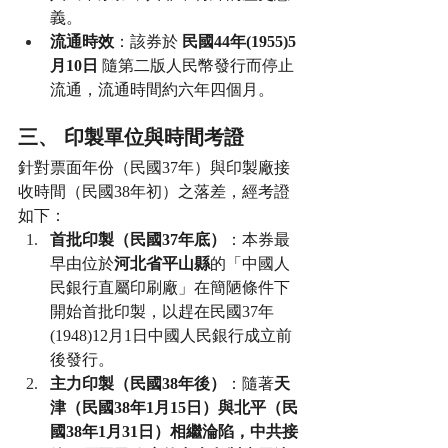
義。
流通時效
：該券於 
民國44年(1955)5
月10日
 隨第二版人民幣發行而停止
流通，流通時間約六年四個月。
三、 印製單位與時間考證
針對票面年份（民國37年）與印製廠接
收時間（民國38年初）之落差，經考證
如下：
首批印製（民國37年底）
：本券最
早由位於
河北省平山縣
的「中國人
民銀行直屬印刷廠」在簡陋條件下
開始首批印製，以趕在民國37年
(1948)12月1日中國人民銀行成立前
後發行。
主力印製（民國38年後）
：隨著
天
津（民國38年1月15日）與北平（民
國38年1月31日）相繼淪陷，中共接