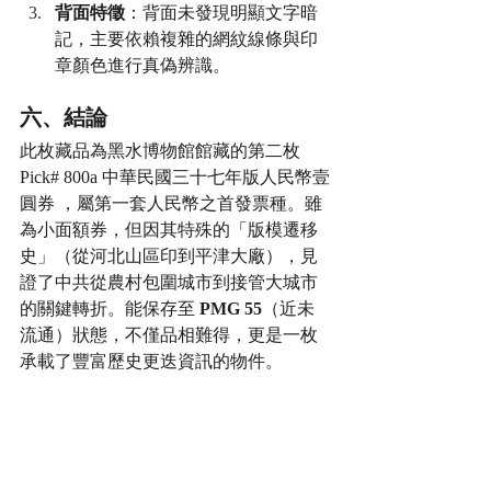
背面特徵
：背面未發現明顯文字暗
記，主要依賴複雜的網紋線條與印
章顏色進行真偽辨識。
六、結論
此枚藏品為黑水博物館館藏的第二枚　
Pick# 800a 中華民國三十七年版人民幣壹
圓券 ，屬第一套人民幣之首發票種。雖
為小面額券，但因其特殊的「版模遷移
史」（從河北山區印到平津大廠），見
證了中共從農村包圍城市到接管大城市
的關鍵轉折。能保存至 
PMG 55
（近未
流通）狀態，不僅品相難得，更是一枚
承載了豐富歷史更迭資訊的物件。