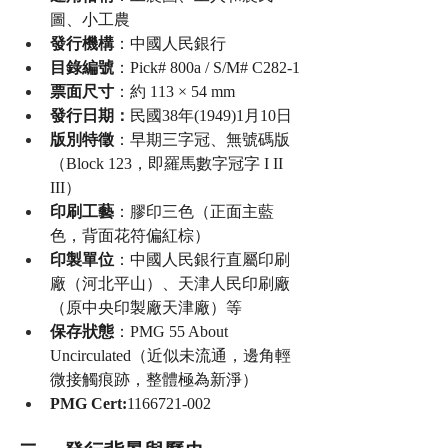
圖、小工農
發行機構
：中國人民銀行
目錄編號
：Pick# 800a / S/M# C282-1
票面尺寸
：約 113 × 54 mm
發行日期：
民國38年(1949)1月10日
版別特徵
：早期三字冠、無號碼版
（Block 123，即羅馬數字冠字 I II 
III）
印刷工藝
：膠印三色（正面主藍
色，背面花符偏紅棕）
印製單位
：中國人民銀行直屬印刷
廠（河北平山）、天津人民印刷廠
（原中央印製廠天津廠）等
保存狀態
：PMG 55 About 
Uncirculated（近似未流通，邊角輕
微接觸痕跡，整體極為新淨）
PMG Cert:
1166721-002