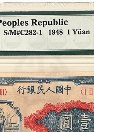
《Black Water Museum Collections | 黑水博物館
館藏》 中華民國三十七年版人民幣壹圓券
（工人和農民圖），中國人民銀行發行(2)
一、 藏品基本說明 藏品名稱 ：中華民國三十
七年版人民幣壹圓券 通用俗稱 ：工農圖、工
人和農民圖、小工農 發行機構 ：中國人民銀
行 目錄編號 ：Pick# 800a / S/M# C282