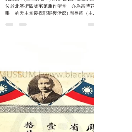
網誌
周長耀宅第北濱街四號-北濱
天主堂史
民國38年(主曆1949年)4月17日在周長耀先生
位於北濱街四號宅第兼作聖堂，亦為當時花蓮
唯一的天主堂慶祝耶穌復活節) 周長耀（主曆
1904年11月7日—1998年3月30日），號若望，
中央陸軍軍官學校第七期砲科，中華民國天主
教在俗重要人士，田耕莘樞機主教、于斌樞機
主教...