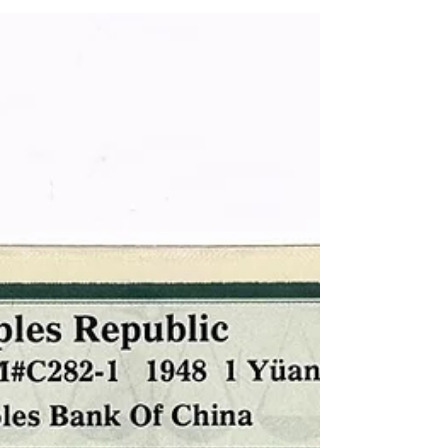
(1948) 中華民國 兵工署造「中正式」軍用指
北針 英文名稱： 1948 R.O.C. Ordnance
Department "Chung-cheng Type" Military
Compass 文物序號： 82858-37 製造年份： 民
國37年(1948) 製造單位： 中華民國 兵工署 生
產國家： 中華民國 (R.O.C.) 館藏單位： 黑水
博物館 (Black Water Museum) 2. 藏品說明 本件
館藏為中華民國兵工署所生產的「中正式」軍
用指北針。據民國36年印製的《中正式指北針
說明書》記載，該裝備不僅是鑑別地形的儀
器，更有多項整合性功能。本藏品經歷了嚴重
的漆面磨損與金屬氧化腐蝕，透出底部的金屬
原色，呈現出戰