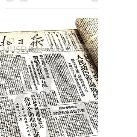
網誌
我國加入ＷＴＯ對產業的影
響與因應措施
THE GENERAL AGREEMENT ON TARIFFS
AND TRADE The Governments of the
COMMONWEALTH OF AUSTRALIA, the
KKINGDOM OF BELGIUM, the UNITED
STATES...