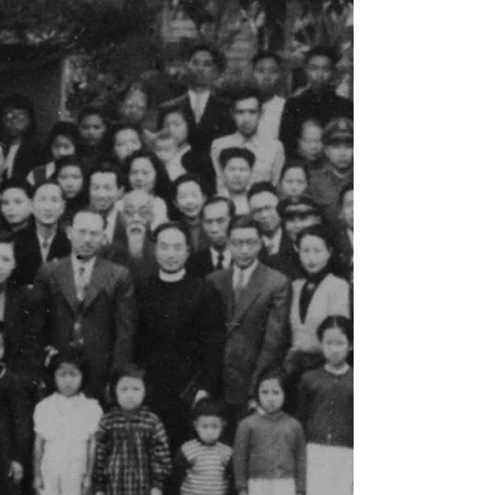
《Black Water Museum Collections | 黑水博物館
館藏》 一、 藏品基本說明 藏品名稱 ：中華民
國三十七年版人民幣壹圓券 通用俗稱 ：工農
圖、工人和農民圖、小工農 發行機構 ：中國
人民銀行 目錄編號 ：Pick# 800a S/M# C282-1
票面尺寸 ：約 113 × 54 mm 發行日期： 民國
38年(1949)