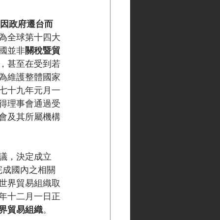
後因政府遷台而
為全球第十四大
國並非
關稅暨貿
，甚至在受到若
為維護整體國家
七十九年元月一
得理事會通過受
會及其所屬機構
議，決定成立
完成國內之相關
世界貿易組織取
年十二月一日正
界貿易組織
。