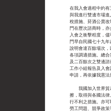
在我入會過程中約有
與我進行雙邊市場進
稅措施、菸酒公賣改
門在歷次諮商時，亦
入會之衝擊程度，儘
門早自民國七十九年
說明會達百餘場次，
各項調適措施。總合
及二百餘次之雙邊諮
工作小組報告及入會
申請，再依據我憲法
　　我國加入世界貿
擦，取得與各國法律
行不利之措施。亦可
勞工問題、競爭政策