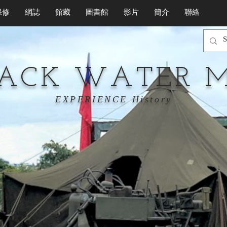
保修
網誌
館藏
圖書館
影片
簡介
聯絡
LACK WATER 
EXPERIENCE History