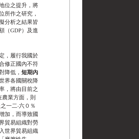
地位之提升，將
位所作之研究，
擬分析之結果皆
（GDP）及進
定，履行我國於
合修正國內不符
對降低，
短期內
世界各國關稅降
率，將由目前之
在農業方面，則
之一二‧六０％
增加，而導致國
界貿易組織對勞
入世界貿易組織