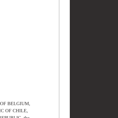
 OF BELGIUM, 
C OF CHILE, 
EPUBLIC, the 