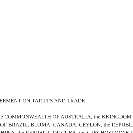
EEMENT ON TARIFFS AND TRADE 
f the COMMONWEALTH OF AUSTRALIA, the KKINGDOM
 OF BRAZIL, BURMA, CANADA, CEYLON, the REPUBLI
CHINA
, the REPUBLIC OF CUBA, the CZECHOSLOVAK R