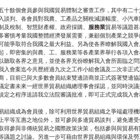
五十餘個會員參與我國貿易體制之審查工作，其中有二十
入談判。各會員對我農、工產品之關稅減讓幅度、小汽車
制及稅制、智慧財產權、政府採購、
服務業
貿易等議題甚
多審慎考量我國整體經濟發展需要，兼顧個別產業之競爭
可能爭取符合我國之最大利益。另為使各界瞭解我國入會
起，即密集的與農、工、服務業等各產業界舉行各項入會
以聽取各界之意見，並使各界充份瞭解我入會所面臨之問
我入會案迄今共歷經過九次之工作小組會議及二次非正式
商，目前已與大多數會員結束雙邊諮商並正式簽署雙邊協
議定書未來一經世界貿易組織總理事會採認，並同時決議
規定之程序送請我立法院審議批准，即可正式完成我入會
易組織成為會員後，除可利用世界貿易組織之爭端處理機
上平等互惠之地位外，並可參與多邊貿易談判，避免遭受
取得參與非傳統貿易之國際政策決策，包括參與與貿易有
等議題之討論。另進一步可藉由世界貿易組織與環保及勞