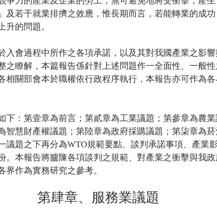
競爭力的產業及企業的勞工，無可避免地將受衝擊，產生
」及若干就業排擠之效應，惟長期而言，若能轉業的成功
上升的問題。
於入會過程中所作之各項承諾，以及其對我國產業之影響
整之瞭解，本篇報告係針對上述問題作一全面性、一般性
各相關部會本於職權依行政程序執行，本報告亦可作為各
如下：第壹章為前言；第貳章為工業議題；第參章為農業
為智慧財產權議題；第陸章為政府採購議題；第柒章為菸
一議題之下再分為WTO規範要點、談判承諾事項、產業
份。本報告將臚陳各項談判之規範、對產業之衝擊與我政
各界作為實務研究之參考。
第肆章、服務業議題