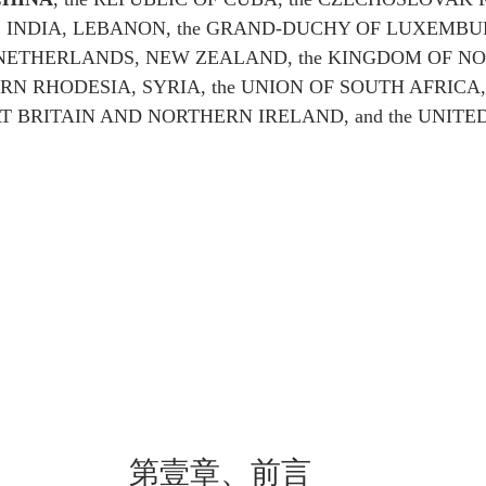
 INDIA, LEBANON, the GRAND-DUCHY OF LUXEMBURG
NETHERLANDS, NEW ZEALAND, the KINGDOM OF NO
N RHODESIA, SYRIA, the UNION OF SOUTH AFRICA, 
 BRITAIN AND NORTHERN IRELAND, and the UNITED
第壹章、前言