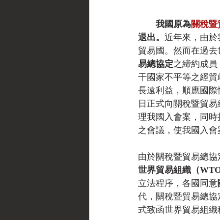
我國原為
關稅暨
退出。
近年來，由於
貿易國。然而在過去
易總協定
之締約成員
干國家不平等之經貿
長遠利益，順應國際
日正式向關稅暨貿易
理我國入會案，同時
之會議，使我國入會
由於關稅暨貿易總協
世界貿易組織（WT
立法程序，各國同意
代，關稅暨貿易總協
式致函世界貿易組織