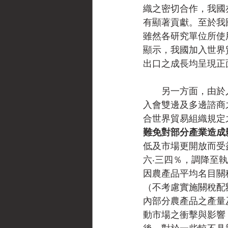
織之密切合作，我國
有顯著貢獻。至於我
雖然各研究單位所使
顯示，我國加入世界
出口之成長均呈現正
　　另一方面，由於
入會雙邊及多邊諮商
合世界貿易組織規定
難免對部分產業造成
低及市場更開放而受
六‧三四％，調降至
因農產品平均名目關
（不考慮實施關稅配
內部分農產品之產量
動市場之衝擊與影響