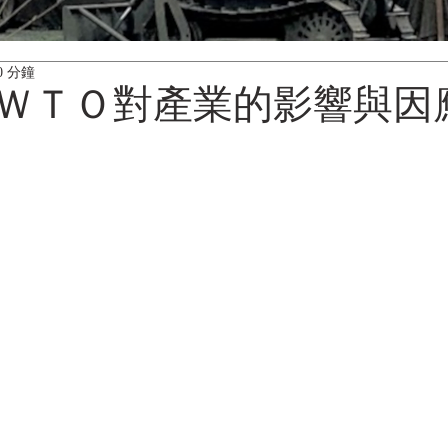
0 分鐘
ＷＴＯ對產業的影響與因