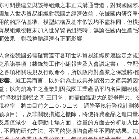
亦可間接建立與該等組織之非正式溝通管道，對我國國際
國加入世界貿易組織對我國之經濟效益，依據國內研究單
用的的評估基準、模型結構及基本假設均不盡相同，但模
貿易組織後較未加入世界貿易組織時，無論在國內生產毛額
面效果，對我整體經濟有正面影響。
入會後我國必需確實遵守各項世界貿易組織所屬協定之規
之承諾事項（載錄於工作小組報告及入會議定書），並配
之各項相關法規及行政命令，所以政府對產業之保護將相
影響
。就工業而言，以外銷為主或具外銷潛力之產業將因
益；以內銷為主之產業則因我國工業產品平均名目關稅稅
執行降稅計劃後之四‧三四％，而需面臨更大的競爭壓力。
稅稅率，將由目前之二０‧０二％，調降至執行降稅計劃後
額項目），及非關稅措施之撤除，將使得農產品之進口量
及產值減少。在勞動市場方面，從量的方面去分析加入世
，不同的研究方法、不同的變項均會產生不同的結果。加