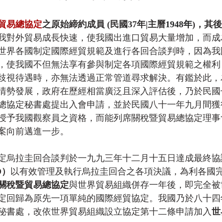
貿易總協定
之原始締約成員 (民國37年|主曆
1948年
)，其
我對外貿易成長快速，使我國出進口貿易大量增加，而成
世界各國制定國際經貿規範及進行各回合談判時，因為我
，使我國不但無法享有參與制定各項國際經貿規範之權利
歧視待遇時，亦無法透過正常管道尋求解決。有鑑於此，
情勢發展，政府在歷經相當廣泛且深入評估後，乃於民國
總協定秘書處提出入會申請，並於民國八十一年九月間獲
授予我國觀察員之資格，而能列席關稅暨貿易總協定理事
案向前邁進一步。　　
定烏拉圭回合談判於一九九三年十二月十五日達成最終協
O）
以有效管理及執行烏拉圭回合之各項決議，為利各國
關稅暨貿易總協定
與世界貿易組織併存一年後，即完全被
定回歸為原先一項單純的國際經貿協定。我國乃於八十四
秘書處，改依世界貿易組織設立協定第十二條申請加入
世