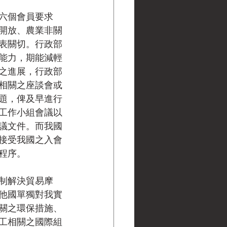
六個會員要求
開放、農業非關
表關切。行政部
能力，期能減輕
之進展，行政部
相關之座談會或
題，俾及早進行
工作小組會議以
議文件。而我國
接受我國之入會
程序。
制解決貿易摩
他國單獨對我實
關之環保措施、
工相關之國際組