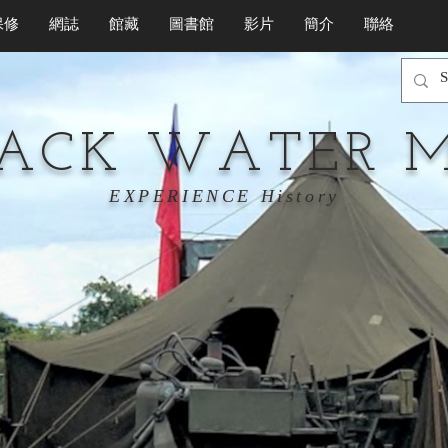
保修
網誌
館藏
圖書館
影片
簡介
聯絡
LACK WATER 
EXPERIENCE History