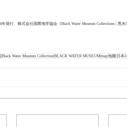
発行、株式会社国際地学協会《Black Water Museum Collections |
藏
Black Water Museum Collection
BLACK WATER MUSEUM
map
地圖
日本