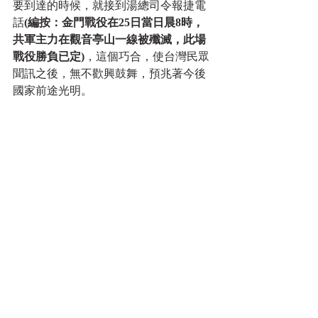
要到達的時候，就接到湯總司令報捷電
話
(編按：金門戰役在25日當日晨8時，
共軍主力在觀音亭山一線被殲滅，此場
戰役勝負已定)
，這個巧合，使台灣民眾
聞訊之後，無不歡興鼓舞，預兆著今後
國家前途光明。