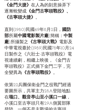
《金門大捷》
在人為的刻意操弄下
逐漸蛻變成
《金門古寧頭戰役》、
《古寧頭大捷》
。
直到(1980)民國69年8月2日，
國防
部
所屬
中國電影製片廠
(簡稱：
中製
廠
)所攝製之
《古寧頭大戰》
電影及
中華電視臺於(1989)民國78年10月24
日製作之《六壯士-古寧頭戰役》電
視連續劇，相繼上映後，《金門古
寧頭戰役》正式摘下金門二字，完
全變異為
《古寧頭戰役》
。
依第22兵團保衛金門之役戰鬥經過
要圖所示，共軍主力28A登陸地點
在
壠口、觀音亭山至小溪口一線
，
小溪口至古寧頭只有29A側翼部隊
登陸，一個不是主戰場的古寧頭，