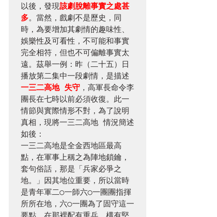
以後，發現
該劇脫離事實之處甚
多
。當然，戲劇不是歷史，同
時，為要增加其劇情的趣味性、
娛樂性及可看性，不可能和事實
完全相符，但也不可偏離事實太
遠。茲舉一例：昨（二十五）日
播放第二集中一段劇情，是描述
一三二高地 失守
，高軍長命令李
團長在七時以前必須收復。此一
情節與實際情形不對，為了說明
真相，現將一三二高地 情況簡述
如後： 

一三二高地是全金西地區最高
點，在軍事上稱之為陣地鎖鑰，
套句俗話，那是「兵家必爭之
地。」因其地位重要，所以當時
是青年軍二○一師六○一團團指揮
所所在地，六○一團為了固守這一
要點，在那裡配有重兵，構有堅