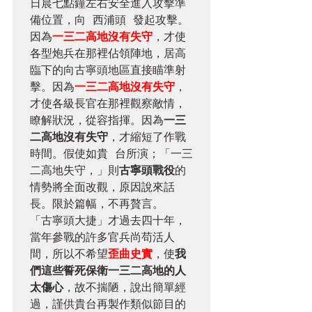
日晨七點鐘左右安全進入攻擊準
備位置，向 西浦頭 發起攻擊。
因為
一三二高地沒有失守
，才使
各型炮兵在那裡佔領陣地，居高
臨下的向古寧頭地區直接瞄準射
擊。因為
一三二高地沒有失守
，
才使各級長官在那裡觀察敵情，
瞭解狀況，從容指揮。因為
一三
二高地沒有失守
，才縮短了作戰
時間。假使如貴 台所演；「一三
二高地失守，」則
古寧頭戰役
的
情勢將全面改觀，原因說來話
長。限於篇幅，不再贅言。

「古寧頭大捷」才過去四十年，
當年參戰的許多官兵尚苟活人
間，所以不希望
歪曲史實
，使
我
們這些誓死保衛一三二高地的人
太傷心
，故不揣陋，說出簡單經
過，謹供貴台再製作類似節目的