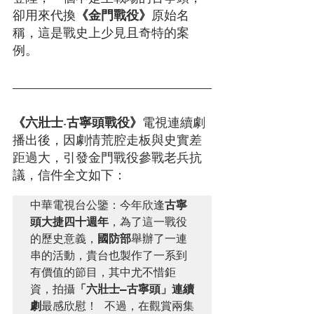
卻用來代換
《金門戰役》
原始名
稱，這是戰史上少見且奇特的案
例。
《六壯士-古寧頭戰役》
電視連續劇
播出後，因劇情荒腔走板與史實差
距過大，引發金門戰役參戰老兵抗
議，信件全文如下：
中華電視台公鑒：今年欣逢
古寧
頭大捷四十週年
，為了這一戰役
的歷史意義，
國防部
舉辦了一連
串的活動，貴台也製作了一系到
有價值的節目，其中尤不惜鉅
資，拍攝
「六壯士―古寧頭」連續
劇
最感欣慰！ 不過，在觀賞兩集