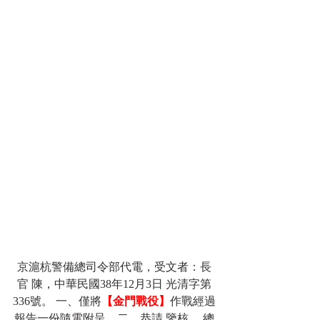
京滬杭警備總司令部代電，受文者：長
官 陳，中華民國38年12月3日 光清字第
336號。 一、僅將
【金門戰役】
作戰經過
報告一份隨電附呈。二、恭請 鑒核。 總