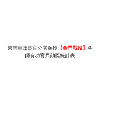
東南軍政長官公署頒授
【金門戰役】
各
師有功官兵勛獎統計表