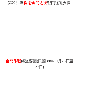
第22兵團
保衛金門之役
戰鬥經過要圖
金門作戰
經過要圖(民國38年10月25日至
27日)