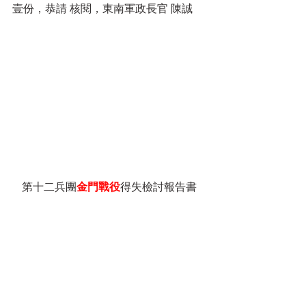
壹份，恭請 核閱，東南軍政長官 陳誠
第十二兵團
金門戰役
得失檢討報告書