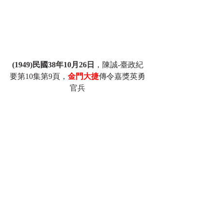
(1949)民國38年10月26日
，陳誠-臺政紀
要第10集第9頁，
金門大捷
傳令嘉獎英勇
官兵