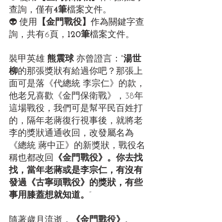
查詢，僅有
4筆
檔案文件。
👽 使用
【金門戰役】
作為關鍵字查
詢，共有6頁，
120筆
檔案文件。
裝甲英雄 
熊震球 
亦曾證言："
湯世
柳
的那張獎狀有給過你吧？那張上
面可是落《代總統 李宗仁》的款，
他老兄喜歡《金門保衛戰》，38年
這場戰役，我們可是幫平民百姓打
的，隔年老蔣復行視事後，就將老
李的獎狀通通收回，改發屬名為
《總統 蔣中正》的新獎狀，戰役名
稱也都改回
《金門戰役》。你去找
找，當年老蔣或是李宗仁，有沒有
發過《古寧頭戰役》的獎狀，有些
事用膝蓋想就知道。
”
隨著歲月流逝，
《金門戰役》、