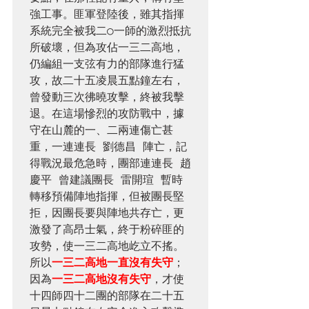
強工事。匪軍登陸後，雖其指揮
系統完全被我二○一師的激烈抵抗
所破壞，但為攻佔一三二高地，
仍編組一支弦有力的部隊進行猛
攻，故二十五凌晨五點鐘左右，
曾發動三次彿曉攻擊，終被我擊
退。在這場慘烈的攻防戰中，據
守在山麓的一、二兩連傷亡甚
重，一連連長 劉德昌 陣亡，記
得戰況最危急時，團部連連長 趙
慶平 曾建議團長 雷開瑄 暫時
轉移預備陣地指揮，但被團長堅
拒，因團長要與陣地共存亡，更
激發了高昂士氣，終于粉碎匪的
攻勢，使一三二高地屹立不搖。
所以
一三二高地一直沒有失守
；
因為
一三二高地沒有失守
，才使
十四師四十二團的部隊在二十五