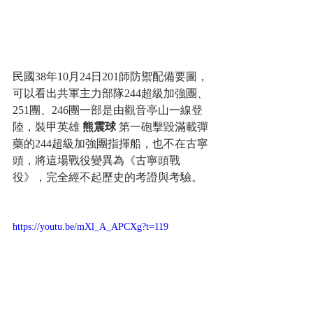
民國38年10月24日201師防禦配備要圖，
可以看出共軍主力部隊244超級加強團、
251團、246團一部是由觀音亭山一線登
陸，裝甲英雄 
熊震球 
第一砲擊毀滿載彈
藥的244超級加強團指揮船，也不在古寧
頭，將這場戰役變異為《古寧頭戰
役》，完全經不起歷史的考證與考驗。
https://youtu.be/mXl_A_APCXg?t=119