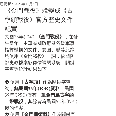
已更新：
2025年11月3日
《金門戰役》蛻變成《古
寧頭戰役》官方歷史文件
紀實
民國38年(1949)
《金門戰役》
，在發
生當年，中華民國政府及各級軍事
指揮機構的文件、要圖、勳獎紀錄
均使用《金門戰役》一詞，依國防
部史政檔案影像借調閱系統，關鍵
字查詢統計結果如下：
👽 使用【
古寧頭
】作為關鍵字查
詢，
無民國38年(1949)資料
，民國
39年(1950)僅有一筆
金門島古寧頭
一帶戰役
，其餘皆為民國50年(1961)
後的檔案。
👽 使用
【金門保衛戰】
作為關鍵字