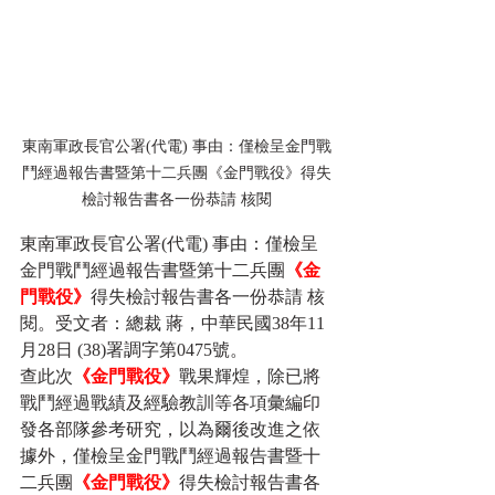
東南軍政長官公署(代電) 事由：僅檢呈金門戰
鬥經過報告書暨第十二兵團《金門戰役》得失
檢討報告書各一份恭請 核閱
東南軍政長官公署(代電) 事由：僅檢呈
金門戰鬥經過報告書暨第十二兵團
《金
門戰役》
得失檢討報告書各一份恭請 核
閱。受文者：總裁 蔣，中華民國38年11
月28日 (38)署調字第0475號。
查此次
《金門戰役》
戰果輝煌，除已將
戰鬥經過戰績及經驗教訓等各項彙編印
發各部隊參考研究，以為爾後改進之依
據外，僅檢呈金門戰鬥經過報告書暨十
二兵團
《金門戰役》
得失檢討報告書各