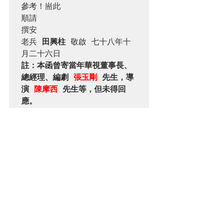
參考！耑此 

順請 

撰安

老兵 
田興柱
 敬啟 七十八年十
註：本函曾寄當年華視董事長、
總經理、編劇 
張玉剛
 先生，導
演 
陳摩西
 先生等，但未得回
應。