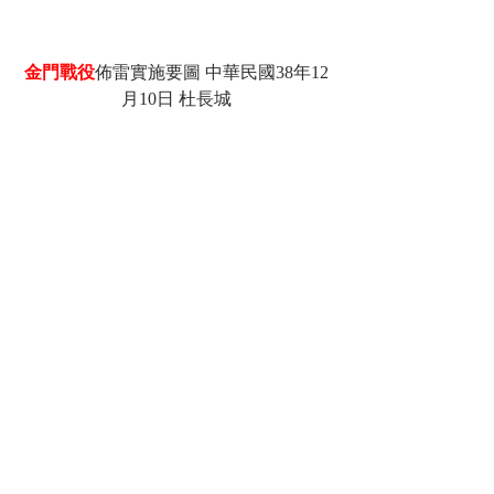
金門戰役
佈雷實施要圖 中華民國38年12
月10日 杜長城