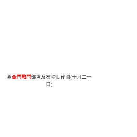
匪
金門戰鬥
部署及友隣動作圖(十月二十
日)