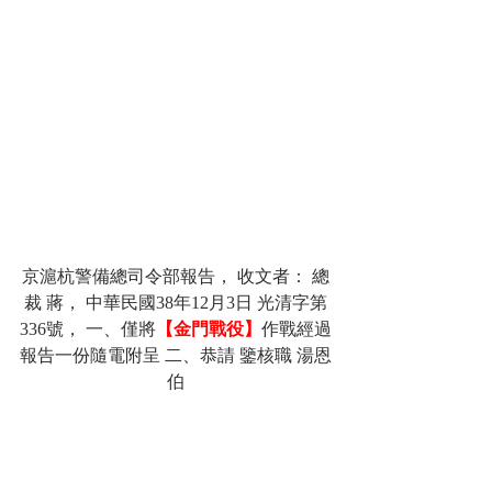
京滬杭警備總司令部報告， 收文者： 總
裁 蔣， 中華民國38年12月3日 光清字第
336號， 一、僅將
【金門戰役】
作戰經過
報告一份隨電附呈 二、恭請 鑒核職 湯恩
伯