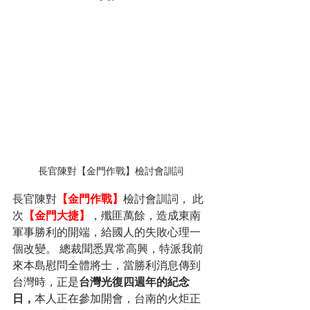
長官陳對【金門作戰】檢討會訓詞
長官陳對
【金門作戰】
檢討會訓詞， 此
次
【金門大捷】
，殲匪萬餘，造成東南
軍事勝利的開端，給國人的失敗心理一
個改變。 總裁聞悉異常高興，特派我前
來本島慰問全體將士，當勝利消息傳到
台灣時，正是
台灣光復四週年的紀念
日，
本人正在參加開會，台南的火炬正