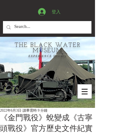
登入
THE BLACK WATER
MUSEUM
EXPERIENCE History
2022年6月3日
讀畢需時 9 分鐘
《金門戰役》蛻變成《古寧
頭戰役》官方歷史文件紀實