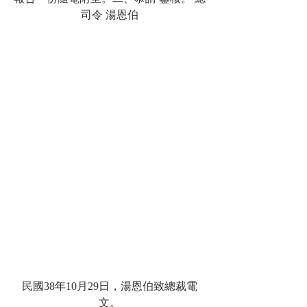
司令 湯恩伯
民國38年10月29日，湯恩伯致總裁電
文。