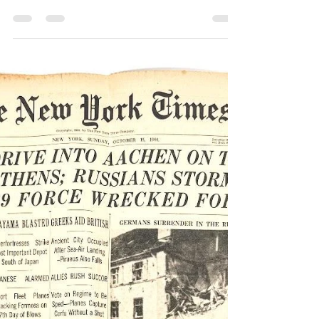
尺，日本帝國，偕行社編纂
部，陸軍認可濟 (民國26
年|1937)昭和12年9月8日發
行
南支地圖(II)，百萬分之一尺，日本帝國，偕
行社編纂部，陸軍認可濟 (民國26年|1937)昭
和12年9月8日發行《Black Water Museum
Collections | 黑水博物館館藏》 南支地圖(II)，
百萬分之一尺，日本帝國，偕行社編纂部，陸
軍認可濟...