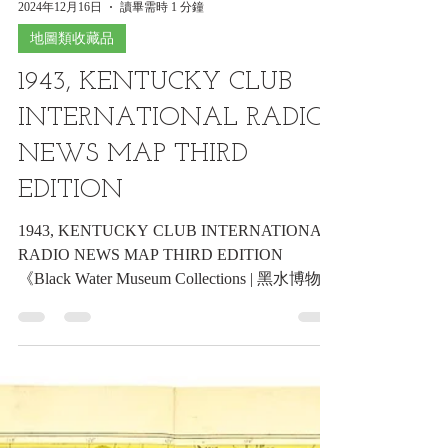
2024年12月16日
讀畢需時 1 分鐘
地圖類收藏品
1943, KENTUCKY CLUB
INTERNATIONAL RADIO
NEWS MAP THIRD
EDITION
1943, KENTUCKY CLUB INTERNATIONAL
RADIO NEWS MAP THIRD EDITION
《Black Water Museum Collections | 黑水博物館
館藏》 1943, KENTUCKY CLUB...