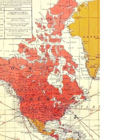
國34年(1945)8月13日星期一，《新聞地
圖》，第二次世界大戰歐戰勝利紀念日第14
週/美國參戰第191週，第四卷第17F期 英文名
稱： NEWSMAP, Monday, 13 August, 1945.
Week of 31 July to 7 August, V-E Day + 14
Weeks - 191st Week of U. S. Participation in the
War. Volume IV