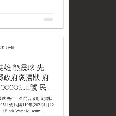
時 1 分鐘
雄 熊震球 先
縣政府褒揚狀 府
00002511號 民國
21)1月12日，熊鼎
震球 先生，金門縣政府褒揚狀
511號 民國110年(2021)1月12
ck Water Museum