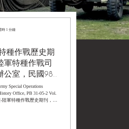
時 1 分鐘
軍特種作戰歷史期
陸軍特種作戰司
辦公室，民國98
3期
Army Special Operations
tory Office, PB 31-05-2 Vol.
009 真理-陸軍特種作戰歷史期刊，美
令部歷史辦公室，民...