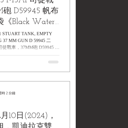
3 M5A1 司徒戰
II US Army
Light Tank Stewart-Warner
砲 D59945 帆布
Black Water
llections | 黑水
A1 STUART TANK, EMPTY
 37 MM GUN D 59945 二
藏》
 司徒戰車，37MM砲 D59945 帆
 Water Museum
時 2 分鐘
月10日(2024)，
姐，凱迪拉克雙