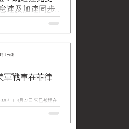
，怠速及加速同步
(2024)，瑪莉蓮小姐 (M5A1
 - G103 司徒戰車)，凱迪拉克雙
速同步校正紀錄。 民國113
)，瑪莉蓮小姐 (M5A1 STUART
時 1 分鐘
美軍戰車在菲律
020年）4月27日 它已被埋在
如今一輛沒入菲律賓河流裡的
。 這輛M5A1 司徒輕戰車
（主曆1944-45年）間參與由美
日軍佔領的島嶼作戰。...