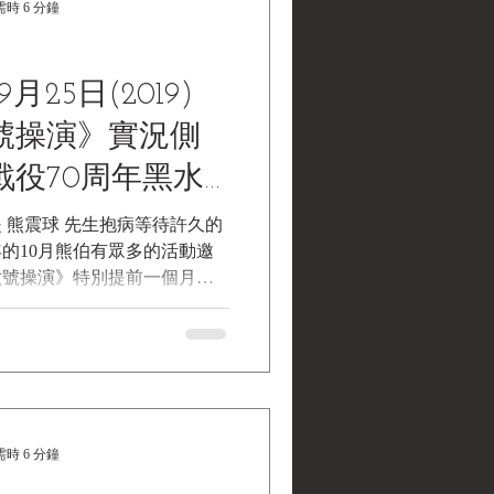
時 6 分鐘
北戰爭時的將軍J.E.B.
5和M5A1統稱為Stuart VI。
版本，最大的改進在於換裝了兩
月25日(2019)
擎以及Hydramatic 自動變
設計了車體後部。而M5A1則
號操演》實況側
級，配備了與M3A3類似的較
戰役70周年黑水
的火砲穩定裝置。此系列戰車
察、步兵支援等任務，並提供
念活動
生抱病等待許久的
盟國軍隊使用。特別值得一提
年的10月熊伯有眾多的活動邀
後期的金門戰役中，M5A1戰
六號操演》特別提前一個月，
戰局的關鍵角色，為中華民國
5日(星期三)舉行，黑水電影劇組
功勞，是此戰役獲勝的重要關
月為機動操演做準備。這次紀
 司徒戰車生產資訊由 Joe
..
生產資訊
時 6 分鐘