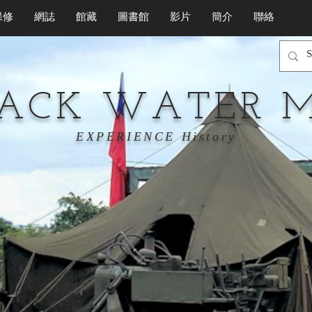
保修
網誌
館藏
圖書館
影片
簡介
聯絡
LACK WATER 
EXPERIENCE History