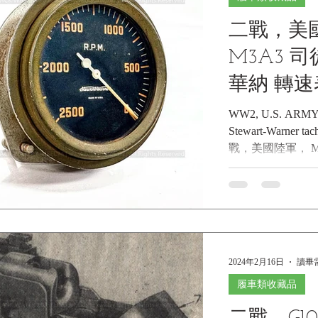
二戰，美國
M3A3 
華納 轉速表
Museum Co
WW2, U.S. ARMY, 
Stewart-Warner tachometer, 523VM1 B169520 二
博物館館
戰，美國陸軍， M3
華-華納 轉速表 《Bla
Collections |
ARMY, M3A1, M3A3
tachometer, 523VM1 B1
M3A1, M3A3
《Black Water Mu
2024年2月16日
讀畢需
館藏》 二戰美國陸軍
車 史都華-華納 轉
履車類收藏品
二戰美國陸軍 M3A