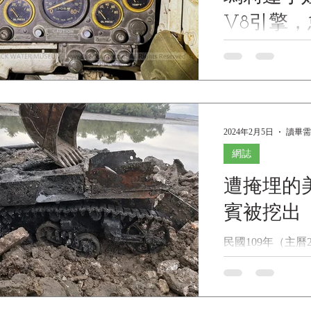
V8引擎
校正紀錄
民國113年2月10日
STUART TANK
V8引擎，怠速及加
年2月10日(2024
TANK - G103...
2024年2月5日
讀畢需
網誌
遭掩埋的
賓被挖出
民國109年（主曆2
土裡75年之久，
的戰車已經被找到了
曾在民國33-34年
國帶領收復這些被