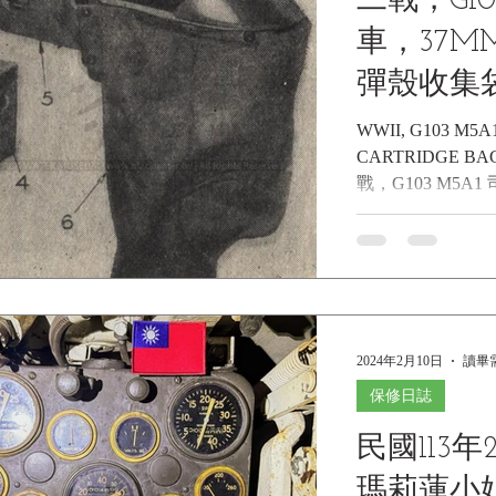
二戰，G10
華-華納 轉速表 英文名稱： WW
M3A1/M3A3 Stuart 
車，37MM
Tachomete
彈殼收集袋《
Museum Co
WWII, G103 M5
CARTRIDGE BAG
博物館館
戰，G103 M5A1
布彈殼收集袋《Black
Collections...
2024年2月10日
讀畢需
保修日誌
民國113年2
瑪莉蓮小