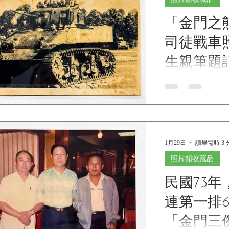
兵」系列 1/6 
「金門之熊」
（附組員人偶與破籬
Century Toys The U
司徒戰車
Stuart Light Tank 
Figures and Cul
生親筆題
民國89年（200
(21st Century Toys
Photograph of M5A
of Kinmen", 1st Pl
Regiment, with Ins
「金門之熊」66 
球先生親筆題記《Blac
1月29日
讀畢需時 3 
Collections 
(Basic Infor
照片類收藏品
軍戰車第三團第三連
民國73
車照片（熊震球先
Photograph of M5A
連第一排
of Kinmen", 1st Pl
Regiment, with Ins
「金門三