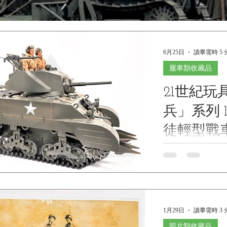
6月25日
讀畢需時 5 
履車類收藏品
21世紀
兵」系列 1
徒輕型戰
組員人偶
21st Century Toys T
M5A1 Stuart Light
Figures and Cul
司「終極士兵」系列
車靜態模型（附組
1月29日
讀畢需時 3 
Water Museum C
基本資料 文物名
照片類收藏品