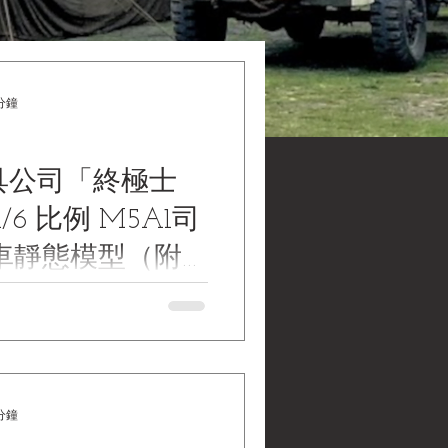
分鐘
玩具公司「終極士
/6 比例 M5A1司
車靜態模型（附
與破籬器）
he Ultimate Soldier 1:6 Scale
 Tank Display Model (with Crew
in Hedgerow Cutter) 21世紀玩具公
 1/6 比例 M5A1司徒輕型戰
員人偶與破籬器）《Black
分鐘
ollections | 黑水博物館館藏》 1.
稱： 21世紀玩具公司「終極士