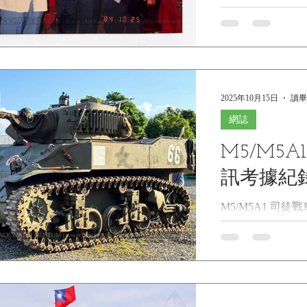
照年份 ：約 民國3
熊震球 贈
館藏單位
1984 Reunion Comm
Heroes of Kinmen" 
Kinmen) - Gift o
金門戰役戰三連第
傑」重聚紀念照-熊震球
2025年10月15日
讀畢
Museum Collec
年，金門戰役「金
網誌
資料 文物名稱 
M5/M5
一排66號戰車組
震球 贈 英文名稱 ：1
訊考據紀
Commemorative Phot
Kinmen" (Crew of T
M5/M5A1 司
Gift of Hsiung
黑水博物館館藏之 
(1984) 拍照單
姐》 M5/M5A1
物館(Black Wa
車，美國官方名稱為「
二次世界大戰期
裝甲載具，其別稱「司
身M3輕型戰車，