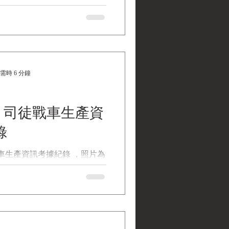
9年(1950) 自金門移防臺灣後
emorative Photo of the "Three
(Crew of Tank No. 66, Battle of
f Hsiung Chen-Chiu 民國73年，
一排66號戰車組員「金門三
 贈 《Black Water
需時 6 分鐘
tions | 黑水博物館館藏》 民國73
門三傑」重聚紀念照 1. 基本
：民國73年，金門戰役戰三連第
A1 司徒戰車生產資
員「金門三傑」重聚紀念照-熊
984 Reunion
錄
o of the "Three Heroes of
ank No. 66, Battle of Kinmen) -
徒戰車生產資訊考據紀錄 ，照片為
 Chen-Chiu 拍照年份 ：民國73年
M5A1 司徒戰車 《 瑪莉蓮小
位 ：私人拍攝 館藏單位 ：黑水博
 司徒戰車簡介 M5系列輕型戰
Light Tank, M5」，是第
間美國陸軍所使用的一款重要
徒」(Stuart) 沿用自其前
這個別稱是由英國陸軍賦予