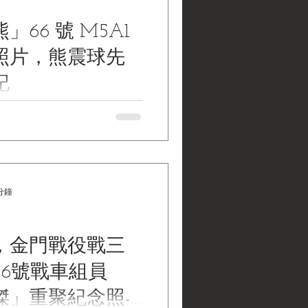
比例 M5A1司徒輕型戰車靜態模型
66 號 M5A1
器） 英文名稱： 21st
ltimate Soldier 1:6 Scale M5A1
照片，熊震球先
Display Model (with Crew
in Hedgerow Cutter) 製造年份：
記
0） 製造單位： 21世紀玩具公司
) 配
1 Stuart Tank No. 66 "The Bear
atoon, 3rd Company, 3rd Tank
cription by Hsiung Chen-chiu
號 M5A1司徒戰車照片，熊震
k Water Museum
分鐘
| 黑水博物館館藏》 1. 基本資料
mation) 文物名稱 ：「金門之熊」陸
第一排 66 號 M5A1司徒戰
年，金門戰役戰三
生親筆題記） 英文名稱 ：
1 Stuart Tank No. 66 "The Bear
66號戰車組員
atoon, 3rd Company, 3rd Tank
cription by Hsiung Chen-chiu 拍
傑」重聚紀念照-