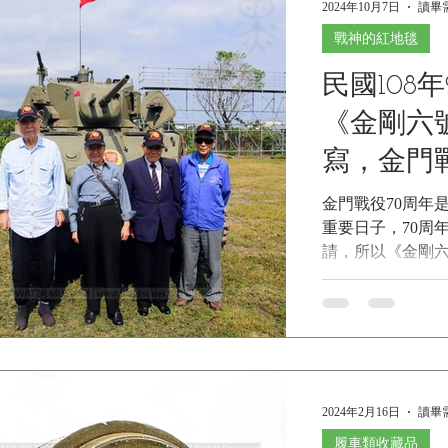
2024年10月7日
讀畢需
的，用來紀念美國南
戰神的紅地毯
Stuart，而英國將M
M5是M3的改良
民國108年9
具凱迪拉克V8汽車引
速箱，並為此重新
《金剛六
是M5的進一步升
寫，金門
大砲塔以及改良
被廣泛應用於偵
博物館紀
金門戰役70周年是 熊震球 先
給美國及其他同
重要日子，70周
的是，在戡亂戰爭
請，所以《金剛
車更扮演了扭轉
訂於108年9月2
的勝利立下汗馬
也特別提前一個
鍵。 M5/M5A1
念活動 熊震球 先生.
DeMarco 提供 
2024年2月16日
讀畢需
履車類收藏品