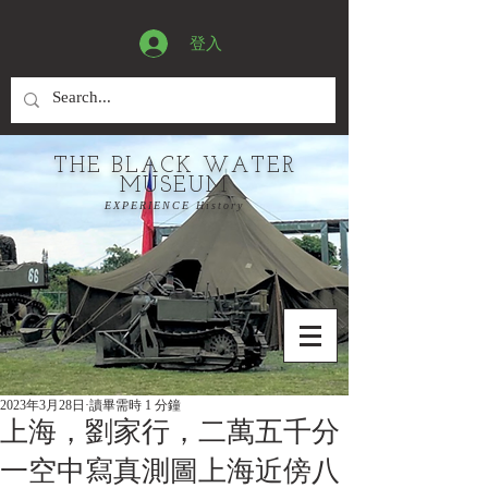
登入
THE BLACK WATER
MUSEUM
EXPERIENCE History
2023年3月28日
讀畢需時 1 分鐘
上海，劉家行，二萬五千分
一空中寫真測圖上海近傍八