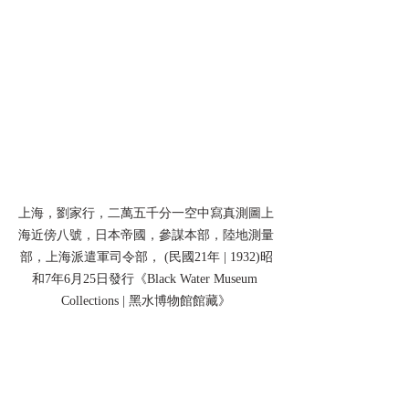
上海，劉家行，二萬五千分一空中寫真測圖上
海近傍八號，日本帝國，參謀本部，陸地測量
部，上海派遣軍司令部， (民國21年 | 1932)昭
和7年6月25日發行《Black Water Museum 
Collections | 黑水博物館館藏》