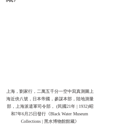
上海，劉家行，二萬五千分一空中寫真測圖上
海近傍八號，日本帝國，參謀本部，陸地測量
部，上海派遣軍司令部， (民國21年 | 1932)昭
和7年6月25日發行《Black Water Museum 
Collections | 黑水博物館館藏》