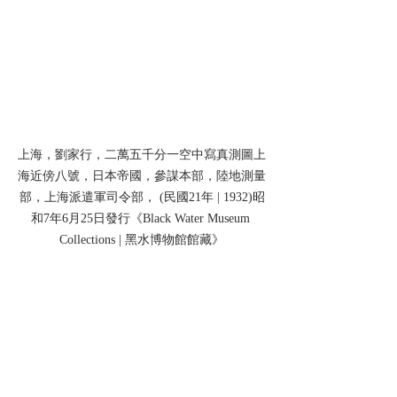
上海，劉家行，二萬五千分一空中寫真測圖上
海近傍八號，日本帝國，參謀本部，陸地測量
部，上海派遣軍司令部， (民國21年 | 1932)昭
和7年6月25日發行《Black Water Museum 
Collections | 黑水博物館館藏》