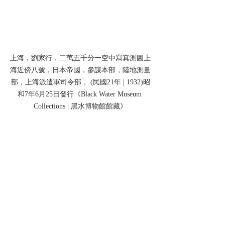
上海，劉家行，二萬五千分一空中寫真測圖上
海近傍八號，日本帝國，參謀本部，陸地測量
部，上海派遣軍司令部， (民國21年 | 1932)昭
和7年6月25日發行《Black Water Museum 
Collections | 黑水博物館館藏》