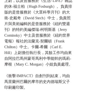
上尉，以及曾服務於《生活/ LIFE》雜誌
的休-福士柏（Hugh Fosburgh）。負責排
版的是曾服務於《大眾科學月刊》的大
衛-史戴奇（David Stech）中士，負責照
片與美術編輯的是曾服務於《紐約雙週
刊》的特約美編傑瑞-柯明斯基（Jerry 
Cominsky）中士及曾服務於《紐約世界
電報》報社的法蘭克-契爾頓（Frank 
Chilton）中士。卡爾-希爾（Carl E. 
Hill）上尉擔任執行長，其餘工作均由來
自阿拉巴馬州蒙哥馬利中學能幹的瑪莉-
摩根（Mary C. Morgan）小姐負責處理。
《衝擊/IMPACT》自創刊到結束，均由
馬里蘭州巴爾的摩市的史內德瑞斯父子
印刷廠印製。