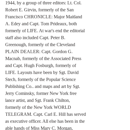
1944, by a group of three editors: Lt. Col. 
Robert E. Girvin, formerly of the San 
Francisco CHRONICLE: Major Maitland 
A. Edey and Capt. Tom Prideaux, both 
formerly of LIFE. At war's end the editorial 
staff also included Capt. Peter B. 
Greenough, formerly of the Cleveland 
PLAIN DEALER: Capt. Gordon G. 
Macnab, formerly of the Associated Press 
and Capt. Hugh Fosburgh, formerly of 
LIFE. Layouts have been by Sgt. David 
Stech, formerly of the Popular Science 
Publishing Co.. and maps and art by Sgt. 
Jerry Cominsky, former New York free 
lance artist, and Sgt. Frank Chilton, 
formerly of the New York WORLD 
TELEGRAM. Capt. Carl E. Hill has served 
as executive officer. All else has been in the 
able hands of Miss Mary C. Morgan, 