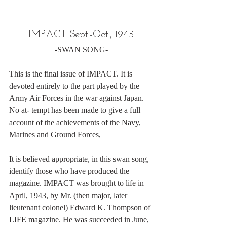
IMPACT Sept.-Oct., 1945
-SWAN SONG-
This is the final issue of IMPACT. It is 
devoted entirely to the part played by the 
Army Air Forces in the war against Japan. 
No at- tempt has been made to give a full 
account of the achievements of the Navy, 
Marines and Ground Forces,
It is believed appropriate, in this swan song, 
identify those who have produced the 
magazine. IMPACT was brought to life in 
April, 1943, by Mr. (then major, later 
lieutenant colonel) Edward K. Thompson of 
LIFE magazine. He was succeeded in June, 