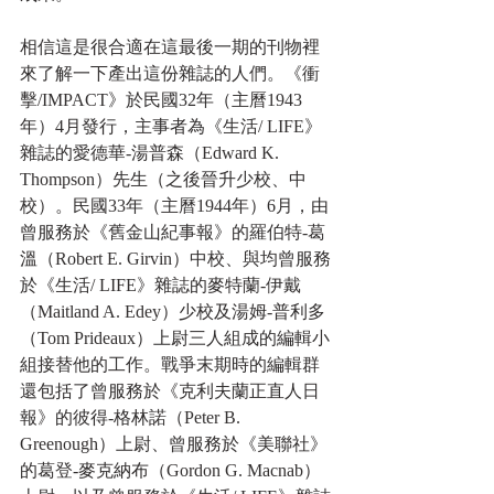
相信這是很合適在這最後一期的刊物裡
來了解一下產出這份雜誌的人們。《衝
擊/IMPACT》於民國32年（主曆1943
年）4月發行，主事者為《生活/ LIFE》
雜誌的愛德華-湯普森（Edward K. 
Thompson）先生（之後晉升少校、中
校）。民國33年（主曆1944年）6月，由
曾服務於《舊金山紀事報》的羅伯特-葛
溫（Robert E. Girvin）中校、與均曾服務
於《生活/ LIFE》雜誌的麥特蘭-伊戴
（Maitland A. Edey）少校及湯姆-普利多
（Tom Prideaux）上尉三人組成的編輯小
組接替他的工作。戰爭末期時的編輯群
還包括了曾服務於《克利夫蘭正直人日
報》的彼得-格林諾（Peter B. 
Greenough）上尉、曾服務於《美聯社》
的葛登-麥克納布（Gordon G. Macnab）