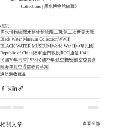
Collections | 黑水博物館館藏》
標記：
黑水博物館
黑水博物館館藏
二戰
第二次世界大戰
Black Water Museum Collection
WWII
BLACK WATER MUSEUM
World War II
中華民國
Republic of China
陸軍
金門戰役
ROC
通信
1941
民國30年
海軍
1938
民國27年
航空
機密
航空委員會
陸海軍對空通信教範草案
通信類收藏品
相關文章
查看全部