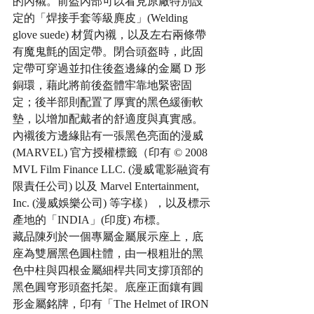
的內襯。前盔內部可以看見原廠特別設
定的「焊接手套等級麂皮」(Welding 
glove suede) 材質內襯，以及左右兩條帶
有魔鬼氈的固定帶。閉合頭盔時，此固
定帶可穿過並扣住後盔邊緣的金屬 D 形
銅環，藉此將前後盔體牢靠地緊密固
定；後半部則配置了厚實的黑色緩衝軟
墊，以增加配戴者的舒適度與真實感。
內襯後方邊緣貼有一張黑色亮面的漫威 
(MARVEL) 官方授權標籤（印有 © 2008 
MVL Film Finance LLC. (漫威電影融資有
限責任公司) 以及 Marvel Entertainment, 
Inc. (漫威娛樂公司) 等字樣），以及標示
產地的「INDIA」(印度) 布標。
藏品陳列於一個專屬金屬展示座上，底
座為雙層黑色圓柱體，由一根粗壯的黑
色中柱與四根金屬細桿共同支撐頂部的
黑色圓穹形頭盔托架。底座正面鑲有圓
形金屬銘牌，印有「The Helmet of IRON 