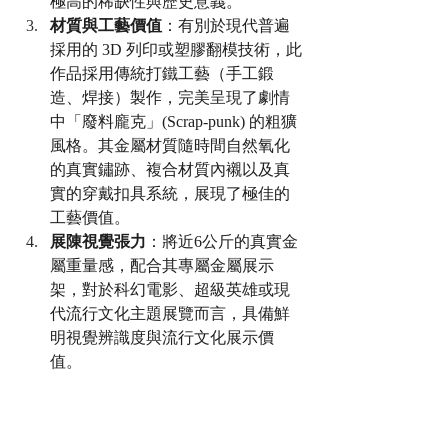
極高的稀缺性與歷史意義。
材質與工藝價值
：有別於現代普遍
採用的 3D 列印或塑膠翻模技術，此
作品採用傳統打鐵工藝（手工鍛
造、焊接）製作，完美呈現了劇情
中「廢料龐克」(Scrap-punk) 的粗獷
風格。其金屬材質隨時間自然氧化
的真實鏽跡、複合材質內襯以及真
實的穿戴扣具系統，展現了極佳的
工藝價值。
展陳視覺張力
：將近6公斤的真實金
屬重量感，配合其專屬金屬展示
架，對於科幻電影、超級英雄或現
代流行文化主題展覽而言，具備鮮
明視覺辨識度與流行文化展示價
值。