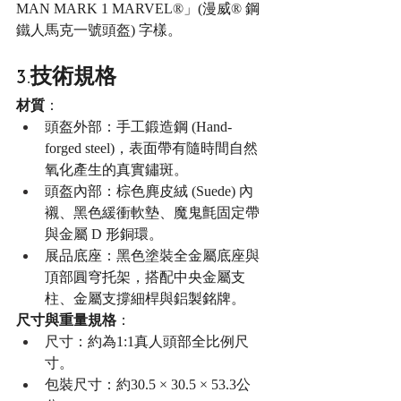
MAN MARK 1 MARVEL®」(漫威® 鋼
鐵人馬克一號頭盔) 字樣。
3.技術規格
材質
：
頭盔外部：手工鍛造鋼 (Hand-
forged steel)，表面帶有隨時間自然
氧化產生的真實鏽斑。
頭盔內部：棕色麂皮絨 (Suede) 內
襯、黑色緩衝軟墊、魔鬼氈固定帶
與金屬 D 形銅環。
展品底座：黑色塗裝全金屬底座與
頂部圓穹托架，搭配中央金屬支
柱、金屬支撐細桿與鋁製銘牌。
尺寸與重量規格
：
尺寸：約為1:1真人頭部全比例尺
寸。
包裝尺寸：約30.5 × 30.5 × 53.3公