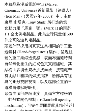
本藏品為漫威電影宇宙 (Marvel 
Cinematic Universe) 首部電影《鋼鐵人》
(Iron Man)（民國97年(2008)）中，主角
東尼·史塔克 (Tony Stark) 所打造的第一
套動力服「馬克一號」(Mark 1) 的頭盔 
1:1 全比例複製品。此為全球限量僅 500 
件之高階道具複製品。
頭盔外部採用與真實道具相同的手工鍛
造鋼材 (Hand-forged steel) 製作，呈現粗
糙的重工業鍛造質感，表面布滿隨時間
自然氧化產生的紅褐色真實鐵鏽斑。其
結構由多塊金屬板拼接而成，接縫處帶
有明顯且粗獷的焊接痕跡；臉部具有經
典的矩形雙眼視窗，以及嘴部位置的三
道橫向條狀呼吸孔。
頭盔由頂部鉸鏈連接，具備官方標榜的
「蚌殼式開合機制」(Clamshell opening 
mechanism)，可完全展開展露其精心設計