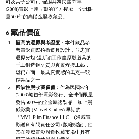
司及其子公司)，確認其為民國97年
(2008)電影上映同期的官方授權、全球限
量500件的高階金屬收藏品。
6.藏品價值
極高的還原與考證度
：本件藏品參
考電影實際拍攝道具設計，並忠實
還原史坦·溫斯頓工作室原版道具的
手工鍛造鋼材質與真實焊接工藝，
堪稱市面上最具真實感的馬克一號
複製品之一。
稀缺性與收藏價值
：作為民國97年
(2008)隨首部電影發行、全球僅限量
發售500件的全金屬複製品，加上漫
威影業 (Marvel Studios) 早期的
「MVL Film Finance LLC」(漫威電
影融資有限責任公司) 版權標記，使
其在漫威電影周邊收藏市場中具有