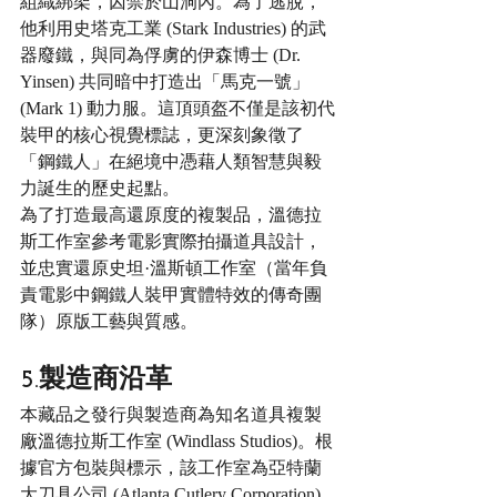
組織綁架，囚禁於山洞內。為了逃脫，
他利用史塔克工業 (Stark Industries) 的武
器廢鐵，與同為俘虜的伊森博士 (Dr. 
Yinsen) 共同暗中打造出「馬克一號」
(Mark 1) 動力服。這頂頭盔不僅是該初代
裝甲的核心視覺標誌，更深刻象徵了
「鋼鐵人」在絕境中憑藉人類智慧與毅
力誕生的歷史起點。
為了打造最高還原度的複製品，溫德拉
斯工作室參考電影實際拍攝道具設計，
並忠實還原史坦·溫斯頓工作室（當年負
責電影中鋼鐵人裝甲實體特效的傳奇團
隊）原版工藝與質感。
5.製造商沿革
本藏品之發行與製造商為知名道具複製
廠溫德拉斯工作室 (Windlass Studios)。根
據官方包裝與標示，該工作室為亞特蘭
大刀具公司 (Atlanta Cutlery Corporation) 