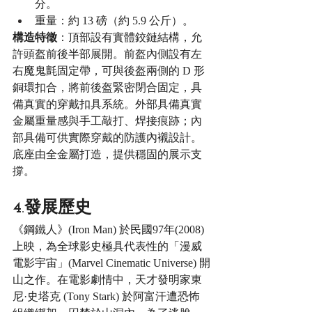
分。
重量：約 13 磅（約 5.9 公斤）。
構造特徵
：頂部設有實體鉸鏈結構，允
許頭盔前後半部展開。前盔內側設有左
右魔鬼氈固定帶，可與後盔兩側的 D 形
銅環扣合，將前後盔緊密閉合固定，具
備真實的穿戴扣具系統。外部具備真實
金屬重量感與手工敲打、焊接痕跡；內
部具備可供實際穿戴的防護內襯設計。
底座由全金屬打造，提供穩固的展示支
撐。
4.發展歷史
《鋼鐵人》(Iron Man) 於民國97年(2008)
上映，為全球影史極具代表性的「漫威
電影宇宙」(Marvel Cinematic Universe) 開
山之作。在電影劇情中，天才發明家東
尼·史塔克 (Tony Stark) 於阿富汗遭恐怖