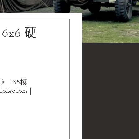
 6x6 硬
》 1:35模
ctions | 