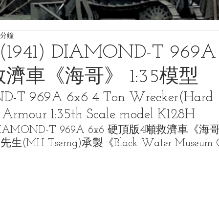
 分鐘
941) DIAMOND-T 969A
濟車《海哥》 1:35模型
D-T 969A 6x6 4 Ton Wrecker(Hard 
 Armour 1:35th Scale model K128H
 DIAMOND-T 969A 6x6 硬頂版4噸救濟車《海哥
H Tserng)承製《Black Water Museum Colle
》