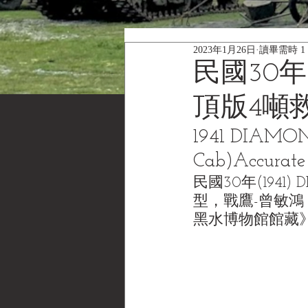
2023年1月26日
讀畢需時 1
民國30年(1
頂版4噸救
1941 DIAMON
Cab)Accurate
民國30年(1941)
型，戰鷹-曾敏鴻 先生(M
黑水博物館館藏