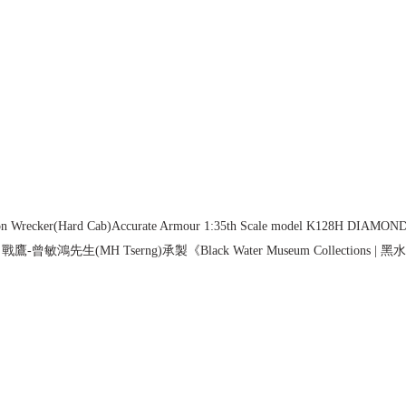
n Wrecker(Hard Cab)Accurate Armour 1:35th Scale model K128H DIAMO
-曾敏鴻先生(MH Tserng)承製《Black Water Museum Collections 