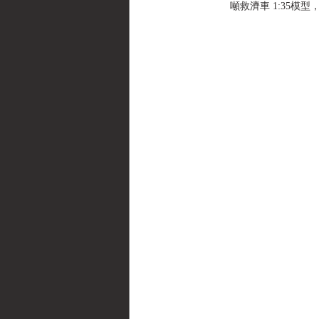
噸救濟車 1:35模型，戰鷹