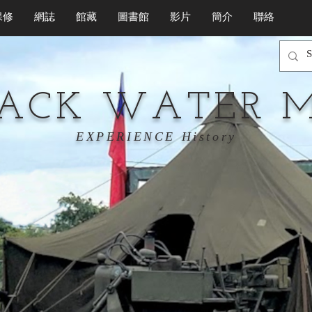
保修
網誌
館藏
圖書館
影片
簡介
聯絡
LACK WATER 
EXPERIENCE History