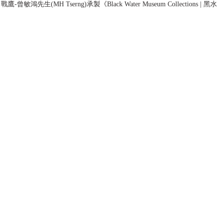
-曾敏鴻先生(MH Tserng)承製《Black Water Museum Collections 