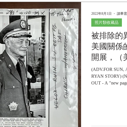
2022年8月1日
讀畢需
照片類收藏品
被排除的
美國關係
開展，（
片）民國6
(ADV.FOR SUN, 
RYAN STORY) (N
OUT - A "new page"
has been...