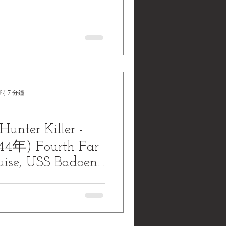
時 7 分鐘
Hunter Killer -
4年) Fourth Far
uise, USS Badoeng
E-116)
Killer - 1955 (民國44年) Fourth
, USS Badoeng Strait (CVE-
ise of the Bing Ding...