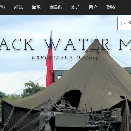
保修
網誌
館藏
圖書館
影片
簡介
聯絡
LACK WATER 
EXPERIENCE History