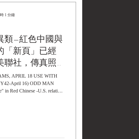
時 1 分鐘
異類—紅色中國與
的「新頁」已經
美聯社，傳真照
0年
AMS, APRIL 18 USE WITH
Y42-April 16) ODD MAN
 in Red Chinese -U.S. relations