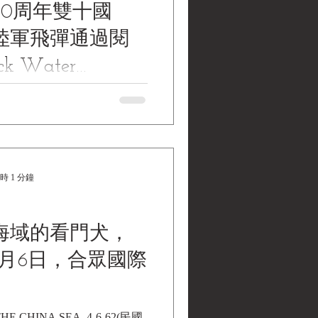
50周年雙十國
陸軍飛彈通過閱
k Water
ctions | 黑水
50th anniversary of the "Double
 missile passes reviewing stand
藏》
雙十國慶，中國陸軍飛彈通過
r...
時 1 分鐘
海域的看門犬，
4月6日，合眾國際
HE CHINA SEA, 4-6-62(民國