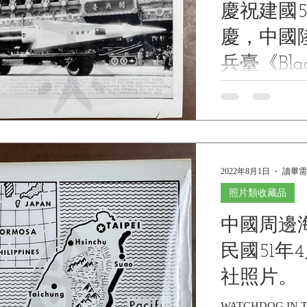
慶祝建國
慶，中國
兵臺《Blac
Museum Colle
Celebration of the 
Ten"-A R.O.C. Army
博物館館
慶祝建國50周年
閱兵臺《Black Wate
2022年8月1日
讀畢需
照片類收藏品
中國周邊
民國51年
社照片。
WATCHDOG IN T