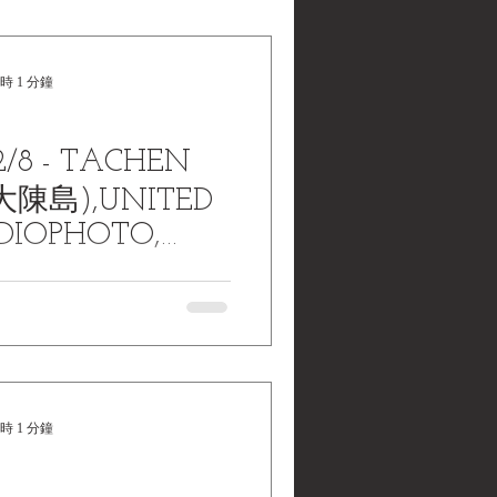
時 1 分鐘
2/8 - TACHEN
大陳島),UNITED
ADIOPHOTO,
44年)
CHEN ISLAND(大陳島):
ious types and a multitude of
 crowd the harbor here as...
時 1 分鐘