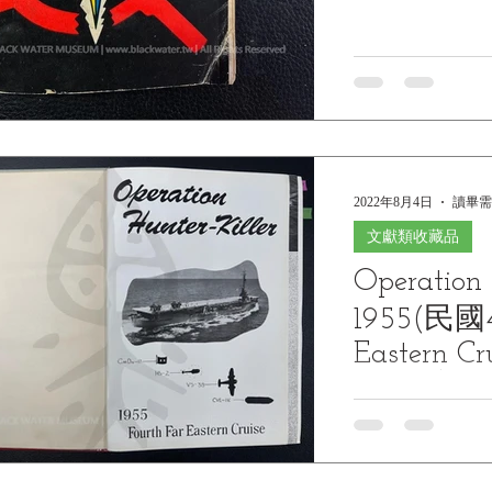
2022年8月4日
讀畢需
文獻類收藏品
Operation 
1955(民國4
Eastern Cr
Strait (CV
Operation Hunter 
Far Eastern Cruise
116)...The 1955 Cru