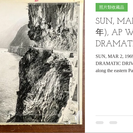
照片類收藏品
SUN, MAR
年), AP Wi
DRAMAT
路)
SUN, MAR 2, 196
DRAMATIC DRIV
along the eastern Pa
one of the...