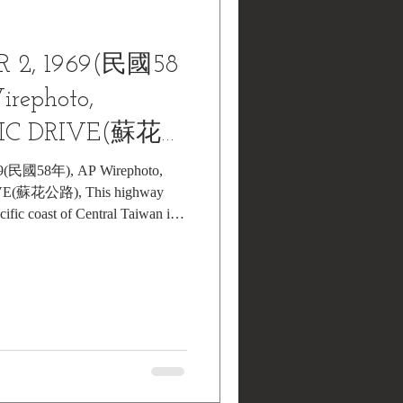
 2, 1969(民國58
rephoto,
IC DRIVE(蘇花公
9(民國58年), AP Wirephoto,
E(蘇花公路), This highway
cific coast of Central Taiwan is