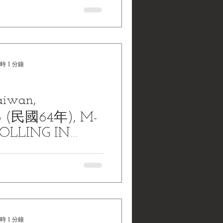
時 1 分鐘
aiwan,
75 (民國64年), M-
 ROLLING IN
Taiwan, Oct.10--ROLLING IN
st China's heavy M-48 tanks
t of the stand in Taipei...
時 1 分鐘