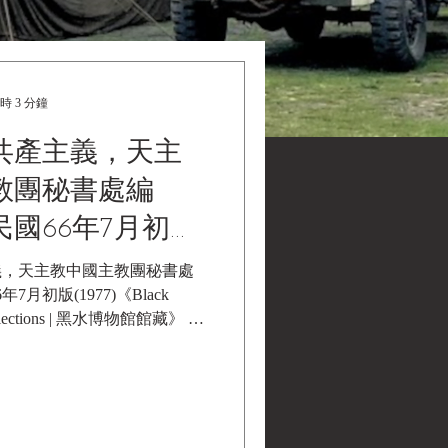
時 3 分鐘
共產主義，天主
教團秘書處編
國66年7月初版
義，天主教中國主教團秘書處
月初版(1977)《Black
 黑水博物館館藏》 編
主教團秘書處 發行人:范普厚
務協進會出版社 台北市光復南