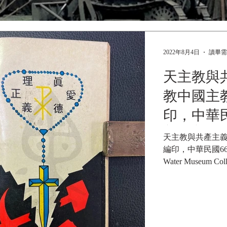
2022年8月4日
讀畢需
天主教與
教中國主
印，中華民
(1977)
天主教與共產主
編印，中華民國66年7
Water Museum Collections |
輯者:天主教中國
出版者:天主教教
路三二巷三四號...