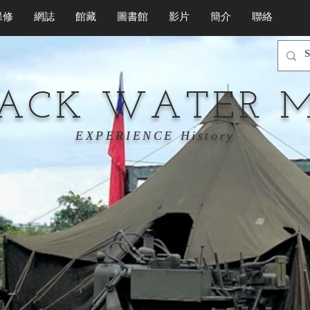
保修
網誌
館藏
圖書館
影片
簡介
聯絡
LACK WATER 
EXPERIENCE History