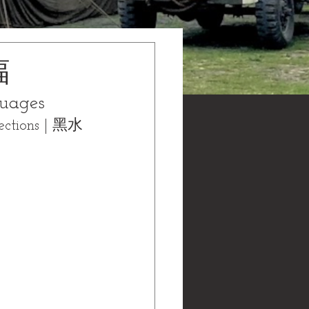
幅
uages
ions | 黑水