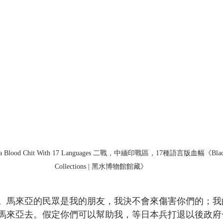
ndia Blood Chit With 17 Languages 二戰，中緬印戰區，17種語言版血幅《Black
Collections | 黑水博物館館藏》
。馬來亞的民眾是我的朋友，我決不會來傷害你們的；我
馬來亞去。假定你們可以幫助我，等日本兵打退以後政府