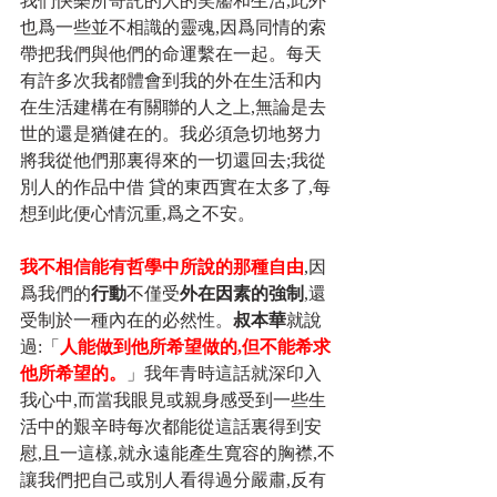
我們快樂所寄託的人的笑靨和生活,此外
也爲一些並不相識的靈魂,因爲同情的索
帶把我們與他們的命運繫在一起。每天
有許多次我都體會到我的外在生活和内
在生活建構在有關聯的人之上,無論是去
世的還是猶健在的。我必須急切地努力
將我從他們那裏得來的一切還回去;我從
別人的作品中借 貸的東西實在太多了,每
想到此便心情沉重,爲之不安。
我不相信能有哲學中所說的那種自由
,因
爲我們的
行動
不僅受
外在因素的強制
,還
受制於一種內在的必然性。
叔本華
就說
過:「
人能做到他所希望做的,但不能希求
他所希望的。
」我年青時這話就深印入
我心中,而當我眼見或親身感受到一些生
活中的艱辛時每次都能從這話裏得到安
慰,且一這樣,就永遠能產生寬容的胸襟,不
讓我們把自己或別人看得過分嚴肅,反有