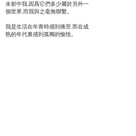
未射中我,因爲它們多少屬於另外一
個世界,而我與之毫無聯繫。 
我是生活在年青時感到痛苦,而在成
熟的年代裏感到孤獨的愉悅。