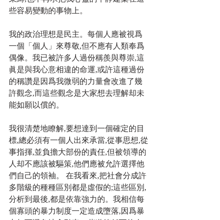
些容易變動的事物上。
我的政治理想是民主。每個人應被視爲
一個「個人」來尊敬,但不應有人類奉爲
偶像。我已被許多人過份稱羨與尊崇,這
眞是與我心意相違的命運,或許這種過份
的稱讚是因爲我微弱的力量會改進了幾
許觀念,而這些觀念是大家想去理解却未
能如願以償的。
我很清楚地瞭解,要想達到一個確定的目
標,總必須有一個人出來承當,從事思想,從
事指揮,並負擔大部份的責任,但被領導的
人却不應該被驅策,他們應被允許選擇他
們自己的領袖。 在我看來,把社會分成許
多階級的種種區別都是虛假的;這些區別,
分析到最後,都是依靠強力的。我相信每
個寡頭的暴力制度一定造成墮落,因爲暴