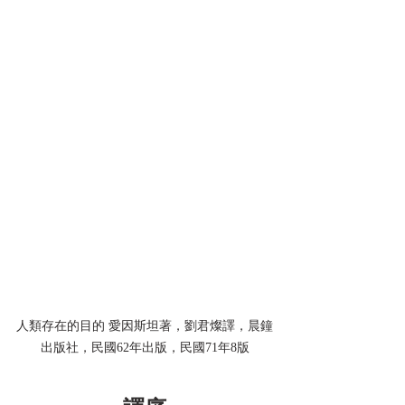
人類存在的目的 愛因斯坦著，劉君燦譯，晨鐘
出版社，民國62年出版，民國71年8版