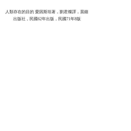
人類存在的目的 愛因斯坦著，劉君燦譯，晨鐘
出版社，民國62年出版，民國71年8版