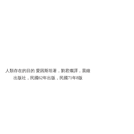
人類存在的目的 愛因斯坦著，劉君燦譯，晨鐘
出版社，民國62年出版，民國71年8版