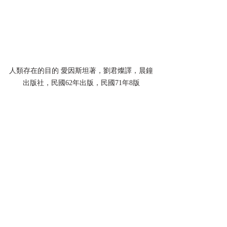
人類存在的目的 愛因斯坦著，劉君燦譯，晨鐘
出版社，民國62年出版，民國71年8版