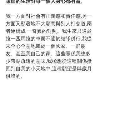
謙虛的生活對每一個人身心都有益
。
我一方面對社會有正義感和責任感,另一
方面又顯著地不大願意與別人打交道,兩
者遂構成 一奇異的對照。我生來只適於
拉一匹馬拉的車而不適於結隊併行,我從
未全心全意地屬於一個國家、一群朋
友、甚至我自己的家。這些關係我總多
少帶點疏遠的意味,我極想從這種關係撤
回到自我的小天地中,這種願望是與歲月
俱增的。