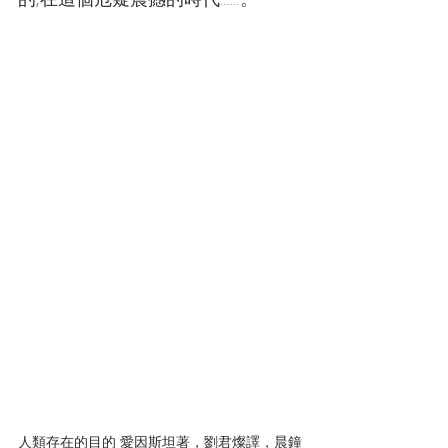
的,在這個危疑震撼的時代……。
人類存在的目的 愛因斯坦著，劉君燦譯，晨鐘