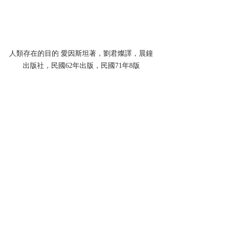
人類存在的目的 愛因斯坦著，劉君燦譯，晨鐘
出版社，民國62年出版，民國71年8版