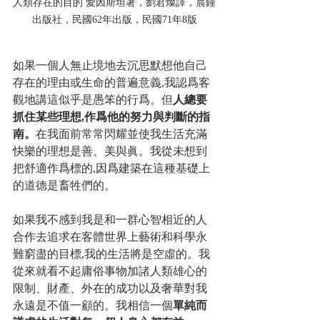
人類存在的目的 愛因斯坦著，劉君燦譯，晨鐘
出版社，民國62年出版，民國71年8版
如果一個人無止境地去沉思默想他自己
存在的理由或生命的普遍意義,我認爲客
觀地講這似乎是愚笨的行爲。但
人總要
抓住某些理想,作爲他的努力與判斷的指
南。
在我面前常常閃耀並使我生活充滿
快樂的理想是善、美與眞。我從未想到
把舒適作爲標的,因爲建築在這種基礎上
的道德是畜牲們的。
如果我不感到我是和一群心智相近的人
合作去追求在客體世界上藝術和科學永
難窮盡的目標,我的生活將是空虛的。我
從來就看不起庸俗事物加諸人類雄心的
限制、財產、外在的成功以及奢華對我
永遠是不值一顧的。我相信一個
單純而