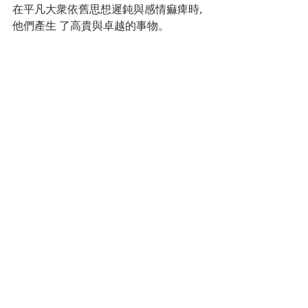
在平凡大衆依舊思想遲鈍與感情痲痺時,
他們產生 了高貴與卓越的事物。