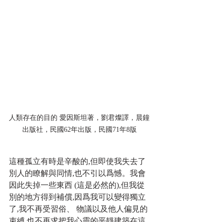
人類存在的目的 愛因斯坦著，劉君燦譯，晨鐘
出版社，民國62年出版，民國71年8版
這種孤立有時是辛酸的,但即使我失去了
別人的瞭解與同情,也不引以爲憾。我會
因此失掉一些東西 (這是必然的),但我從
別的地方得到補償,因爲我可以變得獨立
了,我不再受習俗、 物議以及他人偏見的
束縛,也不再求把我心靈的平靜建築在這