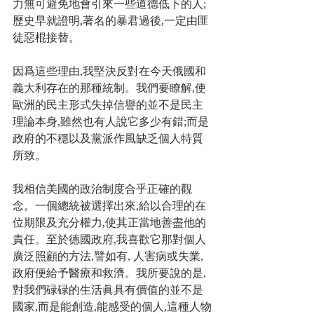
力無可避免地會引來一些道德低下的人; 
歷史早就證明,著名的暴君過後,一定由匪
徒惡棍接替。
因爲這些理由,我堅決反對在今天俄國和
義大利存在的那種統制。我們要瞭解,使
歐洲的民主形式失掉信譽的並不是民主
理論本身,雖然也有人說它多少有錯;而是
政府的不穩以及黨派作風缺乏個人特質
所致。
我相信美國的政治制度合乎正確的觀
念。一個總統被選擇出來,給以合理的在
位期限及充分權力,使其正當地善盡他的
責任。至於德國政府,我喜歡它那對個人
廣泛照顧的方法,譬如有, 人害病或失業,
政府便給予醫療和救濟。我所要說的是,
對我們碌碌的生活眞具有價值的並不是
國家,而是能創造,能感受的個人,這種人物