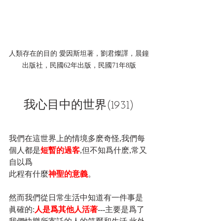
人類存在的目的 愛因斯坦著，劉君燦譯，晨鐘
出版社，民國62年出版，民國71年8版
我心目中的世界(1931)
我們在這世界上的情境多麽奇怪,我們每
個人都是
短暫的過客
,但不知爲什麽,常又
自以爲
此程有什麼
神聖的意義
。
然而我們從日常生活中知道有一件事是
眞確的:
人是爲其他人活著
---主要是爲了