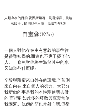
人類存在的目的 愛因斯坦著，劉君燦譯，晨鐘
出版社，民國62年出版，民國71年8版
自畫像(1936)
一個人對他存在中有意義的事往往
是很難知覺的,而這也不應干擾了他
人。一條魚對他終生游於其中的水
又知道些什麼呢?
辛酸與甜蜜來自外在的環境,辛苦則
來自內在,來自個人的努力。大部分
我所做的事是我的本性驅使我去做
的,而得到如此多的尊敬與寵愛常使
我困窘。仇怨的箭也常射向我,但從