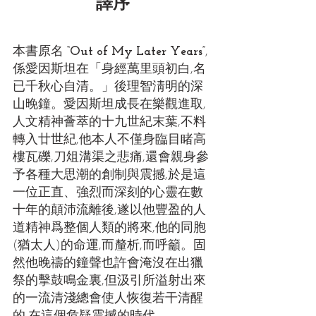
譯序
本書原名
 “Out of My Later Years”
,
係愛因斯坦在「身經萬里頭初白,名
已千秋心自清。」後理智淸明的深
山晚鐘。愛因斯坦成長在樂觀進取,
人文精神薈萃的十九世紀末葉,不料
轉入廿世紀,他本人不僅身臨目睹高
樓瓦礫,刀俎溝渠之悲痛,還會親身參
予各種大思潮的創制與震撼,於是這
一位正直、強烈而深刻的心靈在數
十年的顛沛流離後,遂以他豐盈的人
道精神爲整個人類的將來,他的同胞
(猶太人)的命運,而釐析,而呼籲。固
然他晚禱的鐘聲也許會淹沒在出獵
祭的擊鼓鳴金裏,但汲引所溢射出來
的一流清淺總會使人恢復若干清醒