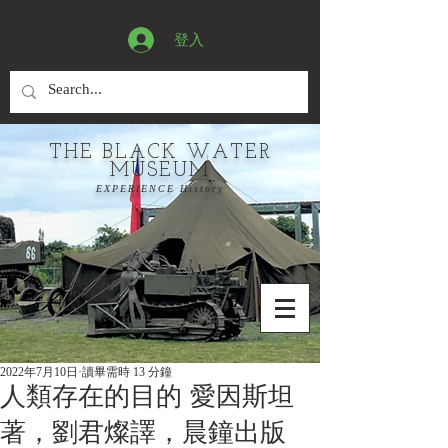
登入
THE BLACK WATER
MUSEUM
EXPERIENCE History
2022年7月10日
讀畢需時 13 分鐘
人類存在的目的 愛因斯坦
著，劉君燦譯，晨鐘出版