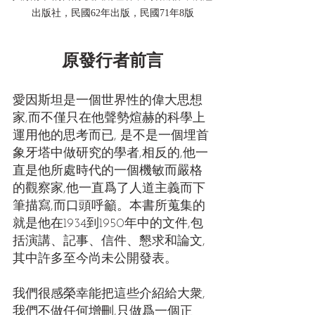
出版社，民國62年出版，民國71年8版
原發行者前言
愛因斯坦是一個世界性的偉大思想
家,而不僅只在他聲勢煊赫的科學上
運用他的思考而已, 是不是一個埋首
象牙塔中做研究的學者,相反的,他一
直是他所處時代的一個機敏而嚴格
的觀察家,他一直爲了人道主義而下
筆描寫,而口頭呼籲。本書所蒐集的
就是他在1934到1950年中的文件,包
括演講、記事、信件、懇求和論文,
其中許多至今尚未公開發表。
我們很感榮幸能把這些介紹給大衆,
我們不做任何增刪,只做爲一個正