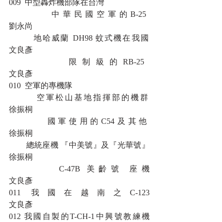
009  中型轟炸機部隊在台灣 
        中華民國空軍的B-25							
劉永尚
        地哈威蘭 DH98 蚊式機在我國						
文良彥
        限制級的RB-25									
文良彥
010  空軍的專機隊 
        空軍松山基地指揮部的機群						
徐振桐
        國軍使用的C54及其他							
徐振桐
        總統座機 『中美號』及『光華號』					
徐振桐
        C-47B 美齡號 座機								
文良彥
011 我國在越南之C-123								
文良彥
012 我國自製的T-CH-1中興號教練機					