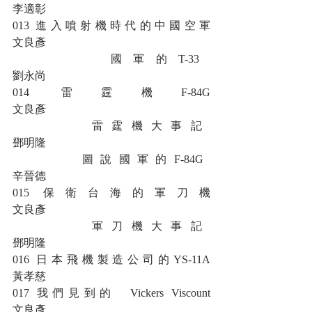
李適彰
013 進入噴射機時代的中國空軍						
文良彥
       國軍的T-33									
劉永尚
014 雷霆機F-84G									
文良彥
       雷霆機大事記									
鄧明隆
       圖說國軍的F-84G								
辛晉德
015 保衛台海的軍刀機								
文良彥
       軍刀機大事記									
鄧明隆
016 日本飛機製造公司的YS-11A						
黃孝慈   
017 我們見到的  Vickers Viscount						
文良彥