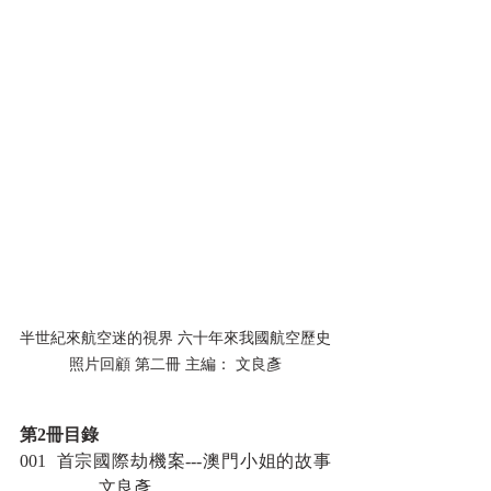
半世紀來航空迷的視界 六十年來我國航空歷史
照片回顧 第二冊 主編： 文良彥
第2冊目錄
001  首宗國際劫機案---澳門小姐的故事			
                  文良彥