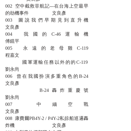
002  空中截救菲航記---在台海上空最早
的劫機事件 		文良彥
003  圖說我們早期見到直升機                      				
文良彥
004  我國的C-46運輸機								
傅鏡平
005  永遠的老母雞C-119								
程嘉文 
         國軍運輸任務以外的的C-119						
劉永尚
006  曾在我國扮演多重角色的B-24						
文良彥
      	B-24轟炸重慶號								
劉永尚
007  中緬空戰										
文良彥
008  康費爾PB4Y-2 / P4Y-2私掠船巡邏轟
炸機				文良彥  