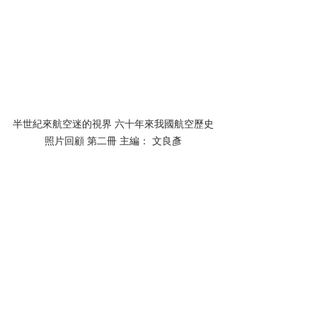
半世紀來航空迷的視界 六十年來我國航空歷史
照片回顧 第二冊 主編： 文良彥