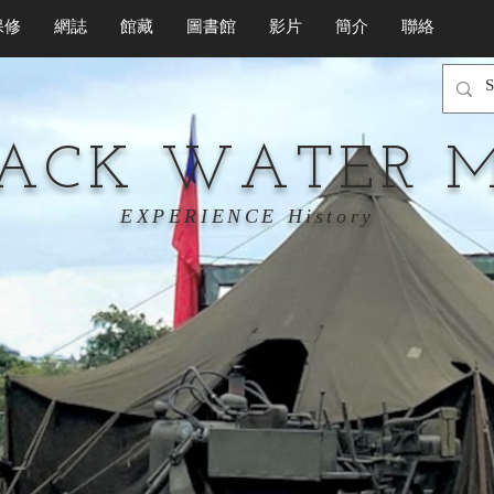
保修
網誌
館藏
圖書館
影片
簡介
聯絡
LACK WATER 
EXPERIENCE History