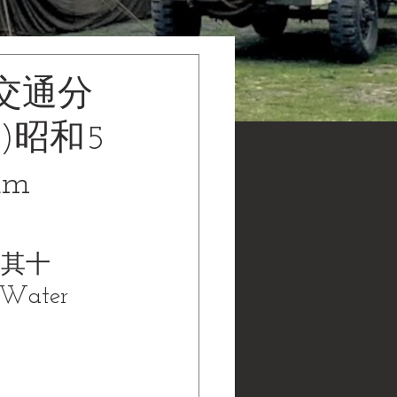
交通分
)昭和5
um
「其十
ater 