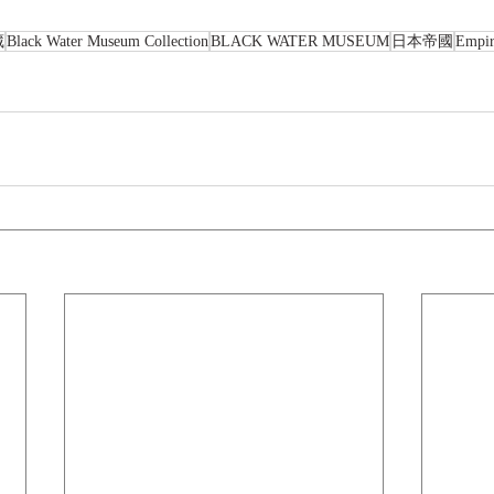
藏
Black Water Museum Collection
BLACK WATER MUSEUM
日本帝國
Empir