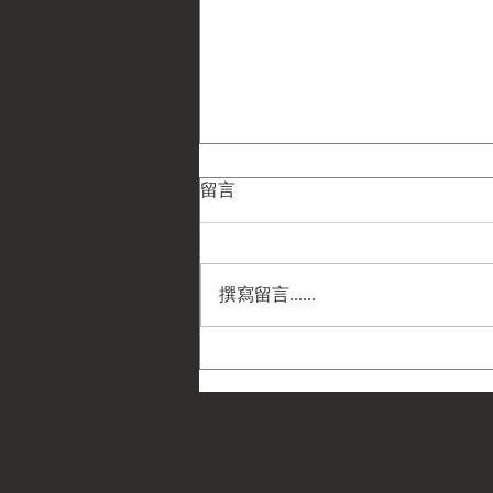
留言
撰寫留言......
民國33年(1944) 弗雷德·哈維公
司「軍人世界大戰地圖與勳獎
指南」摺頁 —— 菲利普·A·鮑威
爾 (Philip A. Powell) 遺物