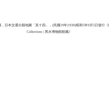
交通分縣地圖「其十四」，(民國19年|1930)昭和5年9月5日發行《Black W
Collections | 黑水博物館館藏》