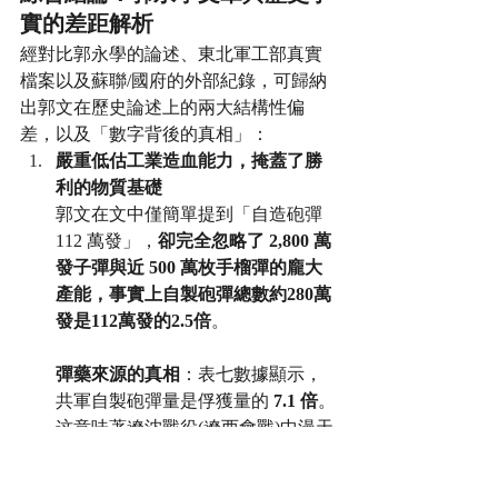
實的差距解析
經對比郭永學的論述、東北軍工部真實
檔案以及蘇聯/國府的外部紀錄，可歸納
出郭文在歷史論述上的兩大結構性偏
差，以及「數字背後的真相」：
嚴重低估工業造血能力，掩蓋了勝
利的物質基礎
郭文在文中僅簡單提到「自造砲彈 
112 萬發」，
卻完全忽略了 2,800 萬
發子彈與近 500 萬枚手榴彈的龐大
產能，事實上自製砲彈總數約280萬
發是112萬發的2.5倍
。
彈藥來源的真相
：表七數據顯示，
共軍自製砲彈量是俘獲量的 
7.1 倍
。
这意味著遼沈戰役(遼西會戰)中漫天
的砲火，絕大多數來自東北的工廠
而非國軍的倉庫。特别是那 
44.5 萬