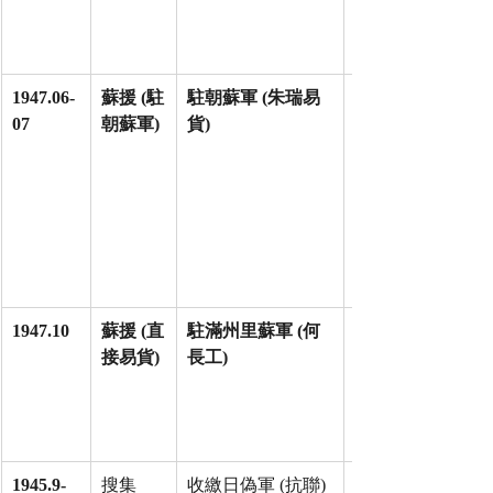
1947.06-
蘇援 (駐
駐朝蘇軍 (朱瑞易
07
朝蘇軍)
貨)
1947.10
蘇援 (直
駐滿州里蘇軍 (何
接易貨)
長工)
1945.9-
搜集
收繳日偽軍 (抗聯)