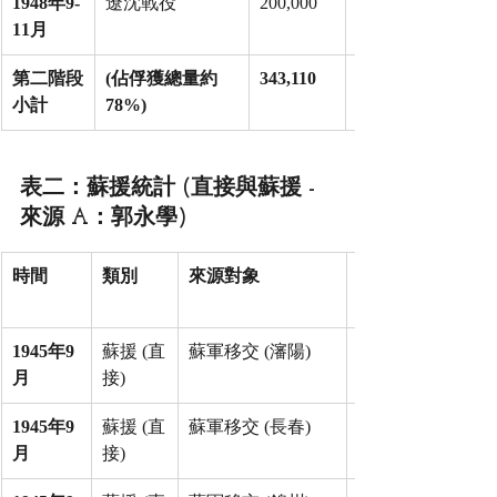
1948年9-
遼沈戰役
200,000
11月
第二階段
(佔俘獲總量約 
343,110
小計
78%)
表二：蘇援統計 (直接與蘇援 -
來源 A：郭永學)
時間
類別
來源對象
1945年9
蘇援 (直
蘇軍移交 (瀋陽)
月
接)
1945年9
蘇援 (直
蘇軍移交 (長春)
月
接)