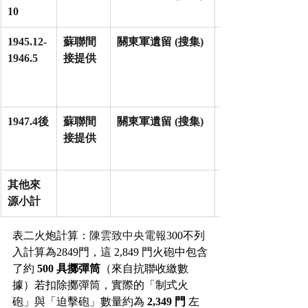
10
1945.12-
蘇聯間
關東軍遺留 (搜集)
1946.5
接提供
1947.4後
蘇聯間
關東軍遺留 (搜集)
接提供
其他來
源小計
表二火炮計算：
陳雲致中央電報
300不列
入計算為2849門，這 2,849 門火砲中包含
了約 
500 具擲彈筒
（來自抗聯收繳數
據）若扣除擲彈筒，實際的「制式火
砲」與「迫擊砲」數量約為 
2,349 門
 左