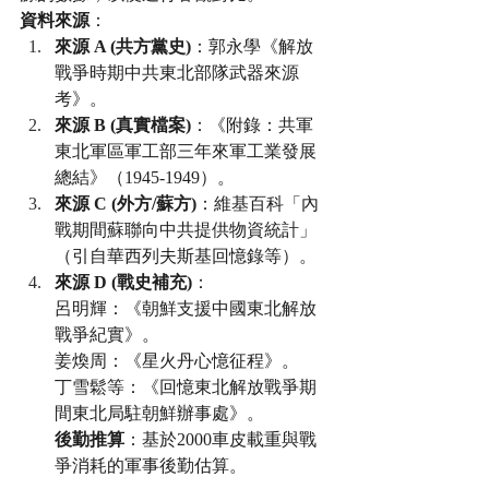
資料來源
：
來源 A (共方黨史)
：郭永學《解放
戰爭時期中共東北部隊武器來源
考》。
來源 B (真實檔案)
：《附錄：共軍 
東北軍區軍工部三年來軍工業發展
總結》（1945-1949）。
來源 C (外方/蘇方)
：維基百科「內
戰期間蘇聯向中共提供物資統計」
（引自華西列夫斯基回憶錄等）。
來源 D (戰史補充)
：
呂明輝：《朝鮮支援中國東北解放
戰爭紀實》。
姜煥周：《星火丹心憶征程》。
丁雪鬆等：《回憶東北解放戰爭期
間東北局駐朝鮮辦事處》。
後勤推算
：基於2000車皮載重與戰
爭消耗的軍事後勤估算。