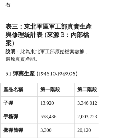
右
表三：東北軍區軍工部真實生產
與修理統計表 (來源 B：內部檔
案)
說明
：此為東北軍工部原始檔案數據，
還原真實產能。
3.1 彈藥生產 (1945.10-1949.05)
產品名稱
第一階段
第二階段
子彈
13,920
3,346,012
手榴彈
558,436
2,003,723
擲彈筒彈
3,300
20,120