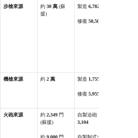
步槍來源
約 
30 萬
 (蘇
製造 
6,782
援)
修復 
50,502
機槍來源
約 
2 萬
製造 
1,755
修復 
5,955
火砲來源
約 
2,349
 門 
自製迫砲 
(蘇援)
3,104
約 
9,000
 門 
自製制式火砲 