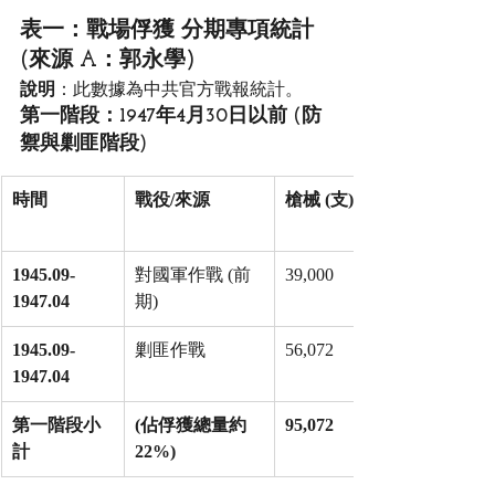
表一：戰場俘獲 分期專項統計 
(來源 A：郭永學)
說明
：此數據為中共官方戰報統計。
第一階段：1947年4月30日以前 (防
禦與剿匪階段)
時間
戰役/來源
槍械 (支)
1945.09-
對國軍作戰 (前
39,000
1947.04
期)
1945.09-
剿匪作戰
56,072
1947.04
第一階段小
(佔俘獲總量約 
95,072
計
22%)