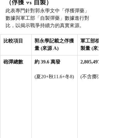
（俘獲 vs 自製）
此表專門針對郭永學文中「俘獲彈藥」
數據與軍工部「自製彈藥」數據進行對
比，以揭示戰爭持續力的真實來源。
比較項目
郭永學記載之俘獲
軍工部檔案自
量 (來源 A)
製量 (來源 B)
砲彈總數
約 39.6 萬發
2,805,497 發
(夏20+秋11.6+冬8)
(不含擲彈筒彈)