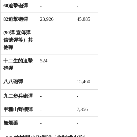
60迫擊砲彈
-
-
82迫擊砲彈
23,926
45,885
(90彈 宣傳彈 
信號彈等）其
他彈
十二生的迫擊
524
砲彈
八八砲彈
15,460
九二步兵砲彈
-
-
甲種山野榴彈
-
7,356
無烟藥
-
-