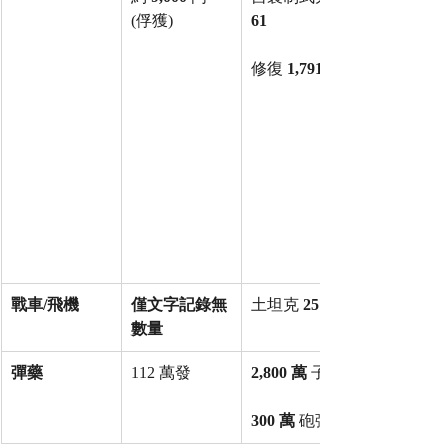
(俘獲)
61
修復 
1,791
戰車/飛機
僅文字記錄無
土坦克 
25 輛
數量
彈藥
112 萬發
2,800 萬
 子彈
300 萬
 砲彈