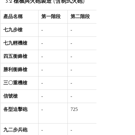
3.2 槍械與火砲製造 (含制式火砲)
產品名稱
第一階段
第二階段
七九步槍
-
-
七九輕機槍
-
-
四五衝鋒槍
-
-
勝利衝鋒槍
-
-
三〇重機槍
-
-
信號槍
-
-
各型迫擊砲
-
725
九二步兵砲
-
-