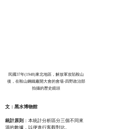
民國37年(1948)東北地區，解放軍攻陷鞍山
後，在鞍山鋼鐵廠開大會的會場-四野政治部
拍攝的歷史鏡頭
文：黑水博物館
統計原則
：本統計分析區分三個不同來
源的數據，以便進行客觀對比。