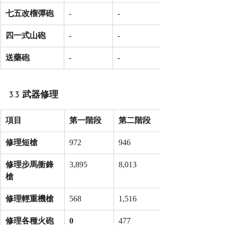
七五改榴彈砲
-
-
四一式山砲
-
-
送藥砲
-
-
3.3 武器修理
項目
第一階段
第二階段
修理短槍
972
946
修理步馬衝鋒
3,895
8,013
槍
修理輕重機槍
568
1,516
修理各種火砲
0
477