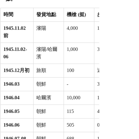
時間
發貨地點
機槍 (挺)
步槍 (萬支)
1945.11.02
瀋陽
4,000
11-12
前
1945.11.02-
瀋陽/哈爾
1,000
3.6
06
濱
1945.12月初
旅順
100
近1.0
1946.03
朝鮮
-
3.0
1946.04
哈爾濱
10,000
10.0
1946.05
朝鮮
115
4.3
1946.06
朝鮮
505
0.5
1946.07-08
朝鮮
688
1.2