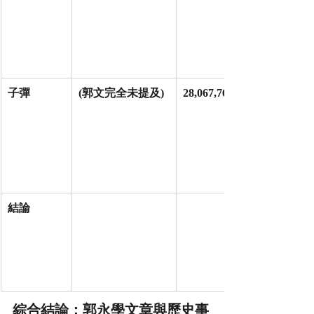
子彈
(郭文完全未提及)
28,067,768 發
結論
綜合結論：郭永學文章與歷史事