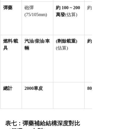
彈藥
砲彈 
約 100 ~ 200 
約 
(75/105mm)
萬發
(估算)
燃料/載
汽油/柴油/車
(剩餘載重)
約 53,500 噸
具
輛
(估算)
總計
2000車皮
80,000 噸
表七：彈藥補給結構深度對比