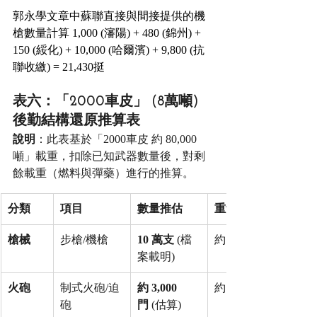
郭永學文章中蘇聯直接與間接提供的機
槍數量計算 1,000 (瀋陽) + 480 (錦州) + 
150 (綏化) + 10,000 (哈爾濱) + 9,800 (抗
聯收繳) = 21,430挺
表六：「2000車皮」 (8萬噸) 
後勤結構還原推算表
說明
：此表基於「2000車皮 約 80,000
噸」載重，扣除已知武器數量後，對剩
餘載重（燃料與彈藥）進行的推算。
分類
項目
數量推估
重量推估 (噸)
槍械
步槍/機槍
10 萬支
 (檔
約 
案載明)
火砲
制式火砲/迫
約 3,000 
約 
砲
門
 (估算)