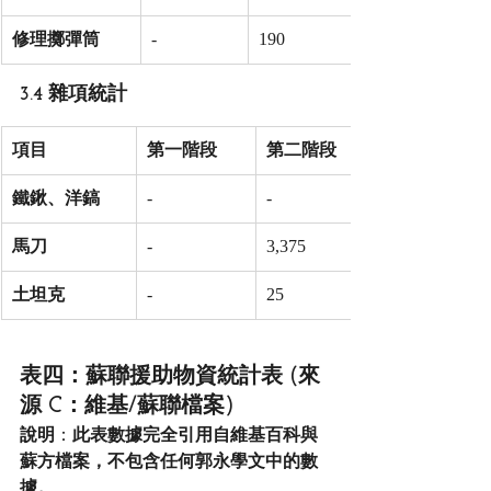
修理擲彈筒
-
190
3.4 雜項統計
項目
第一階段
第二階段
鐵鍬、洋鎬
-
-
馬刀
-
3,375
土坦克
-
25
表四：蘇聯援助物資統計表 (來
源 C：維基/蘇聯檔案)
說明
：
此表數據完全引用自維基百科與
蘇方檔案，不包含任何郭永學文中的數
據。