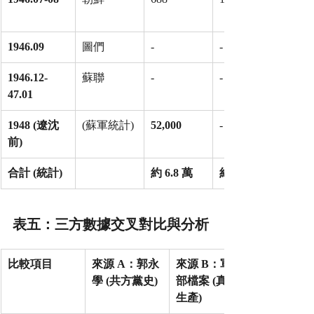
1946.09
圖們
-
-
1946.12-
蘇聯
-
-
47.01
1948 (遼沈
(蘇軍統計)
52,000
-
前)
合計 (統計)
約 6.8 萬
約 35.6 萬
表五：三方數據交叉對比與分析
比較項目
來源 A：郭永
來源 B：軍工
學 (共方黨史)
部檔案 (真實
生產)